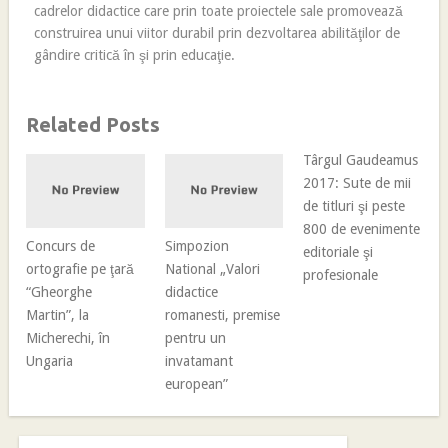
cadrelor didactice care prin toate proiectele sale promovează
construirea unui viitor durabil prin dezvoltarea abilităţilor de
gândire critică în şi prin educaţie.
Related Posts
Târgul Gaudeamus
2017: Sute de mii
de titluri şi peste
800 de evenimente
Concurs de
Simpozion
editoriale şi
ortografie pe ţară
National „Valori
profesionale
“Gheorghe
didactice
Martin”, la
romanesti, premise
Micherechi, în
pentru un
Ungaria
invatamant
european”