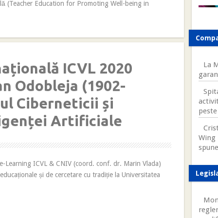
ală (Teacher Education for Promoting Well-being in
Compa
națională ICVL 2020
La M
garanț
an Odobleja (1902-
Spit
l Ciberneticii și
activi
peste
igenței Artificiale
Cris
Wing 
spune
 e-Learning ICVL & CNIV (coord. conf. dr. Marin Vlada)
Legisl
educaționale și de cercetare cu tradiție la Universitatea
.
Moni
regle