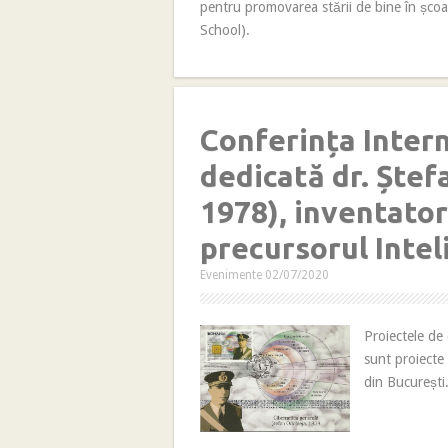
pentru promovarea stării de bine în șco
School).
Conferința Inter
dedicată dr. Ștef
1978), inventatoru
precursorul Intel
Evenimente
02/07/2020
Proiectele de
sunt proiecte 
din București