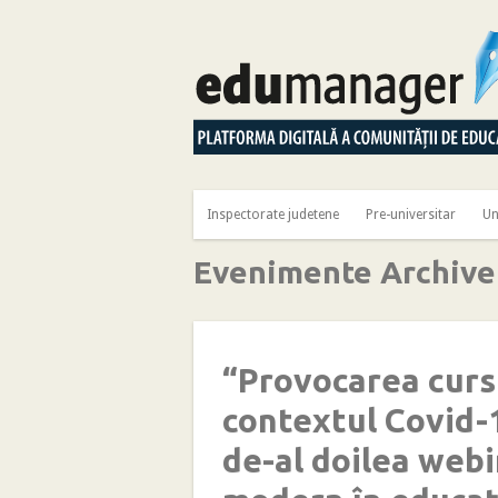
Inspectorate judetene
Pre-universitar
Un
Evenimente Archive
“Provocarea cursu
contextul Covid-1
de-al doilea we