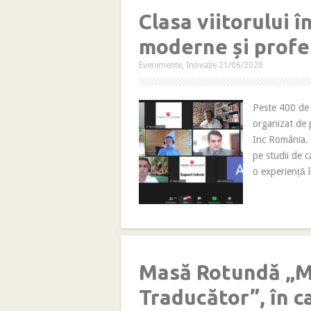
Clasa viitorului 
moderne și profes
Evenimente
,
Inovație
21/06/2020
Peste 400 de c
organizat de 
Inc România. 
pe studii de c
o experiență î
Masă Rotundă „M
Traducător”, în c