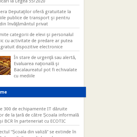
icări la Legea 55/2020
ra Deputaţilor oferă gratuitate la
iile publice de transport şi pentru
 din învăţământul privat
ite categorii de elevi şi personalul
ic cu activitate de predare ar putea
gratuit dispozitive electronice
În stare de urgenţă sau alertă,
Evaluarea naţională şi
Bacalaureatul pot fi echivalate
cu mediile
ame
e 300 de echipamente IT dăruite
or de la țară de către Școala informală
 și BCR în parteneriat cu ECOTIC
ectul “Școala din valiză” se extinde în