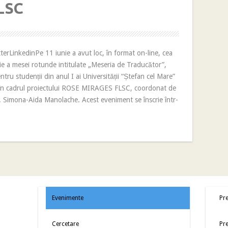
LSC
erLinkedinPe 11 iunie a avut loc, în format on-line, cea
ţie a mesei rotunde intitulate „Meseria de Traducător”,
tru studenții din anul I ai Universității “Ștefan cel Mare”
 în cadrul proiectului ROSE MIRAGES FLSC, coordonat de
r. Simona-Aida Manolache. Acest eveniment se înscrie într-
Evenimente
Pre
Cercetare
Pre