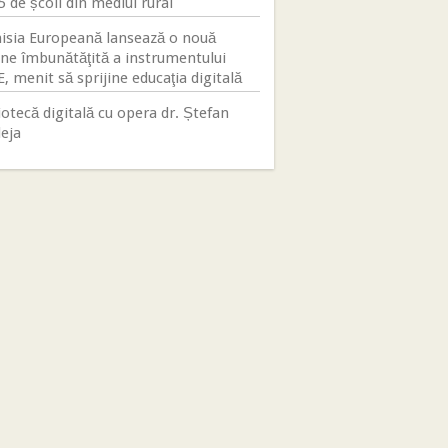
5 de școli din mediul rural
sia Europeană lansează o nouă
une îmbunătăţită a instrumentului
, menit să sprijine educaţia digitală
iotecă digitală cu opera dr. Ștefan
eja