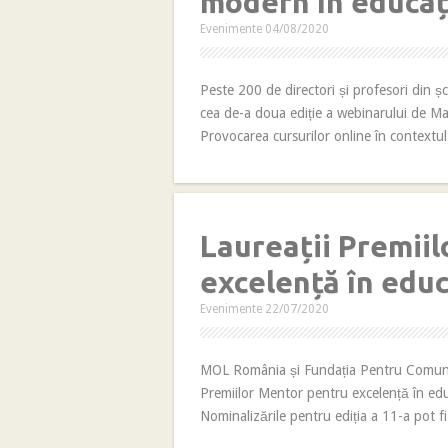
modern în educaț
Evenimente
04/08/2020
Peste 200 de directori și profesori din școl
cea de-a doua ediție a webinarului de M
Provocarea cursurilor online în contextu
Laureații Premii
excelență în educ
Evenimente
22/07/2020
MOL România și Fundația Pentru Comunitat
Premiilor Mentor pentru excelență în edu
Nominalizările pentru ediția a 11-a pot fi