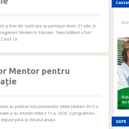
ie
Cauta
i și licee din toată țara au participat vineri, 31 iulie, la
anagement Modern în Educație. Tema întâlnirii a fost
l Covid-19.
lor Mentor pentru
ație
e au publicat lista premianților ediției jubiliare 2019 a
cație și au anunțat ediția a 11-a, 2020, a programului.
 depuse până la sfârșitul anului.
GDPR