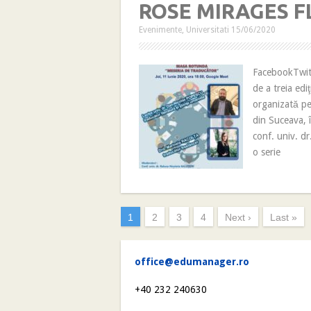
ROSE MIRAGES F
Evenimente
,
Universitati
15/06/2020
FacebookTwitt
de a treia edi
organizată pen
din Suceava,
conf. univ. d
o serie
1
2
3
4
Next ›
Last »
office@edumanager.ro
+40 232 240630