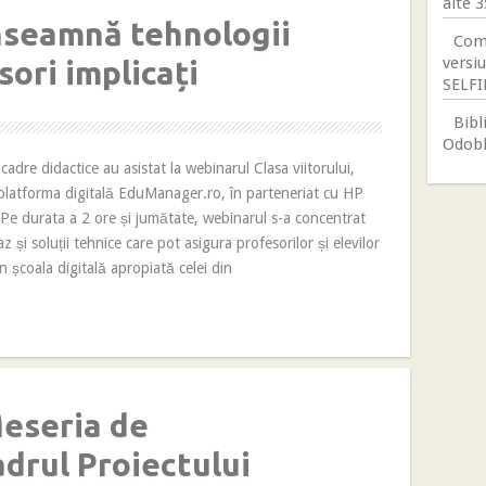
alte 3
înseamnă tehnologii
Comi
versi
ori implicați
SELFIE
Bibl
Odobl
adre didactice au asistat la webinarul Clasa viitorului,
platforma digitală EduManager.ro, în parteneriat cu HP
Pe durata a 2 ore și jumătate, webinarul s-a concentrat
az și soluții tehnice care pot asigura profesorilor și elevilor
n școala digitală apropiată celei din
eseria de
adrul Proiectului