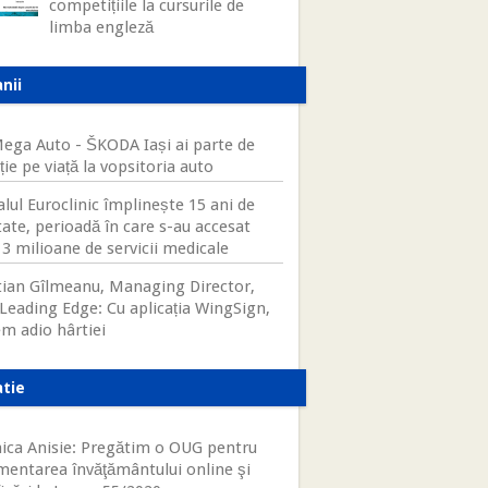
competițiile la cursurile de
limba engleză
nii
ega Auto - ŠKODA Iași ai parte de
ie pe viață la vopsitoria auto
alul Euroclinic împlinește 15 ani de
tate, perioadă în care s-au accesat
 3 milioane de servicii medicale
tian Gîlmeanu, Managing Director,
Leading Edge: Cu aplicația WingSign,
m adio hârtiei
atie
ca Anisie: Pregătim o OUG pentru
mentarea învăţământului online şi