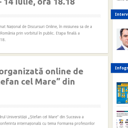
 14 iulie, ora 18.18
Interv
 Național de Discursuri Online, în misiunea sa de a
 România prin vorbitul în public. Etapa finală a
:18.
Infogr
organizată online de
tefan cel Mare” din
drul Universității „Ștefan cel Mare” din Suceava a
conferinta internațională cu tema Formarea profesorilor