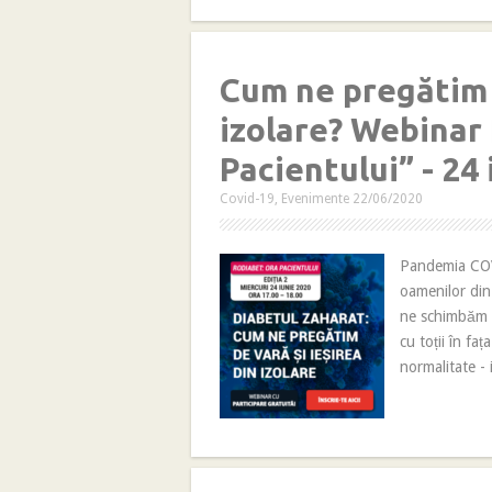
Cum ne pregătim d
izolare? Webinar
Pacientului” - 24 
Covid-19
,
Evenimente
22/06/2020
Pandemia COVI
oamenilor din 
ne schimbăm ru
cu toții în fa
normalitate - 