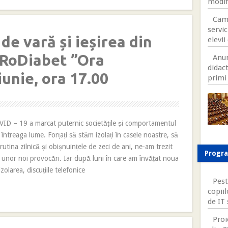
modif
Came
servic
e vară și ieșirea din
elevii
 RoDiabet ”Ora
Anum
didact
iunie, ora 17.00
primi 
D – 19 a marcat puternic societățile și comportamentul
întreaga lume. Forțați să stăm izolați în casele noastre, să
tina zilnică și obișnuințele de zeci de ani, ne-am trezit
Progr
ța unor noi provocări. Iar după luni în care am învățat noua
izolarea, discuțiile telefonice
Pest
copiil
de IT
Proi