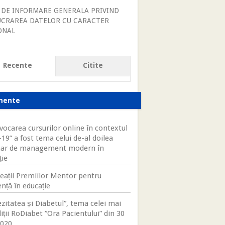
 DE INFORMARE GENERALA PRIVIND
UCRAREA DATELOR CU CARACTER
ONAL
Recente
Citite
mente
vocarea cursurilor online în contextul
19” a fost tema celui de-al doilea
ar de management modern în
ție
eații Premiilor Mentor pentru
nță în educație
zitatea și Diabetul”, tema celei mai
iții RoDiabet ”Ora Pacientului” din 30
2020