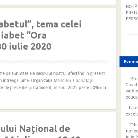
NOTĂ
PREL
PERS
abetul”, tema celei
Diabet ”Ora
30 iulie 2020
Eveni
me de sănătate ale secolului nostru, afectând în prezent
“Pro
n întreaga lume. Organizația Mondială a Sănătății
Covid-
ice de prevenție și tratament, în anul 2025 peste 50% din
webin
educa
Laur
excele
”Obe
ului Național de
noi ed
iulie 