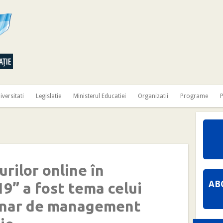
iversitati
Legislatie
Ministerul Educatiei
Organizatii
Programe
P
rilor online în
AB
9” a fost tema celui
binar de management