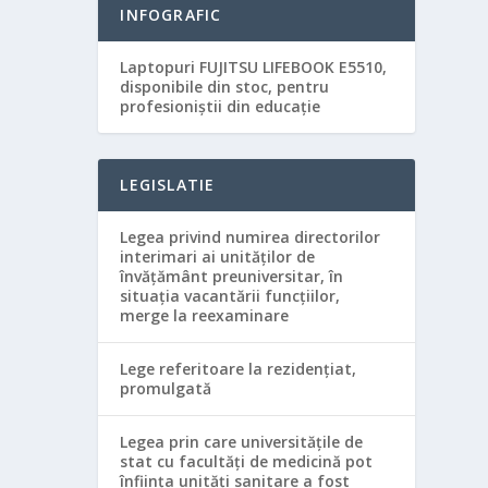
INFOGRAFIC
Laptopuri FUJITSU LIFEBOOK E5510,
disponibile din stoc, pentru
profesioniștii din educație
LEGISLATIE
Legea privind numirea directorilor
interimari ai unităţilor de
învăţământ preuniversitar, în
situaţia vacantării funcţiilor,
merge la reexaminare
Lege referitoare la rezidenţiat,
promulgată
Legea prin care universităţile de
stat cu facultăţi de medicină pot
înfiinţa unităţi sanitare a fost