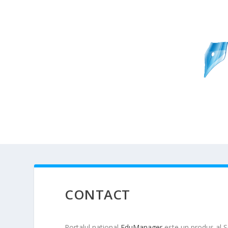
CONTACT
Portalul national
EduManager
este un produs al
S