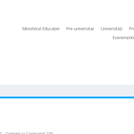
Ministerul Educaţiei
Pre-universitar
Universităţi
Pr
Eveniment
C „Oameni si Companii” SRL
.