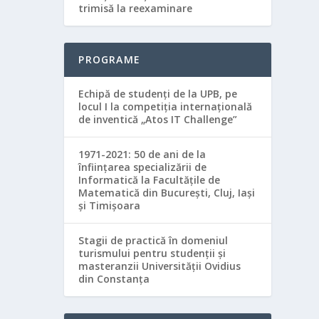
trimisă la reexaminare
PROGRAME
Echipă de studenţi de la UPB, pe
locul I la competiţia internaţională
de inventică „Atos IT Challenge”
1971-2021: 50 de ani de la
înființarea specializării de
Informatică la Facultățile de
Matematică din București, Cluj, Iași
și Timișoara
Stagii de practică în domeniul
turismului pentru studenții și
masteranzii Universității Ovidius
din Constanța