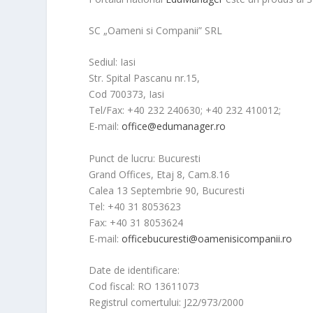
SC „Oameni si Companii” SRL
Sediul: Iasi
Str. Spital Pascanu nr.15,
Cod 700373, Iasi
Tel/Fax: +40 232 240630; +40 232 410012;
E-mail:
office@edumanager.ro
Punct de lucru: Bucuresti
Grand Offices, Etaj 8, Cam.8.16
Calea 13 Septembrie 90, Bucuresti
Tel: +40 31 8053623
Fax: +40 31 8053624
E-mail:
officebucuresti@oamenisicompanii.ro
Date de identificare:
Cod fiscal: RO 13611073
Registrul comertului: J22/973/2000