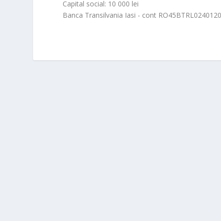
Capital social: 10 000 lei
Banca Transilvania Iasi - cont RO45BTRL02401