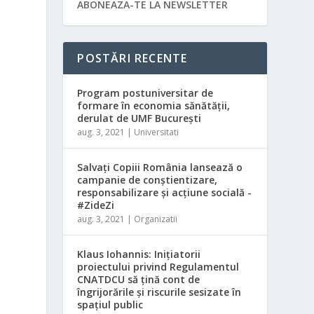
ABONEAZA-TE LA NEWSLETTER
POSTĂRI RECENTE
Program postuniversitar de
formare în economia sănătății,
derulat de UMF București
aug. 3, 2021
|
Universitati
Salvaţi Copiii România lansează o
campanie de conştientizare,
responsabilizare şi acţiune socială -
#ZideZi
aug. 3, 2021
|
Organizatii
Klaus Iohannis: Iniţiatorii
proiectului privind Regulamentul
CNATDCU să ţină cont de
îngrijorările şi riscurile sesizate în
spaţiul public