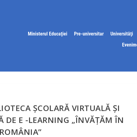
Ministerul Educaţiei
Pre-universitar
Universităţi
Evenim
BLIOTECA ŞCOLARĂ VIRTUALĂ ŞI
 DE E -LEARNING „ÎNVĂŢĂM ÎN
ROMÂNIA”