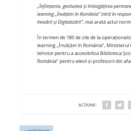
„Înfiinţarea, gestiunea şi îmbogăţirea permanen
learning „Învăţăm în România” intră în respons
Inovării şi Digitalizării”
, mai arată actul norm
În termen de 180 de zile de la operaţionaliz
learning „Învăţăm în România”, Ministerul Cer
tehnice pentru a accesibiliza Biblioteca Şco
România” pentru elevii şi profesorii din af
ACȚIUNE: