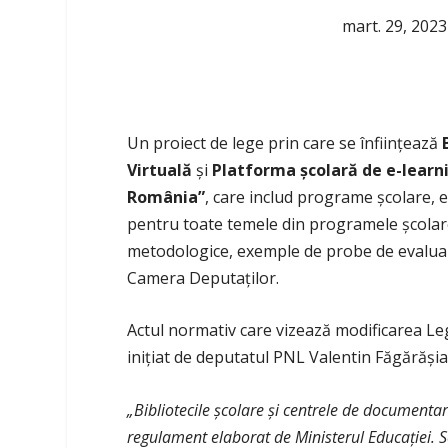
mart. 29, 2023
Un proiect de lege prin care se înfiinţează
Virtuală
şi
Platforma şcolară de e-learn
România”
, care includ programe şcolare, e
pentru toate temele din programele şcolar
metodologice, exemple de probe de evaluar
Camera Deputaţilor.
Actul normativ care vizează modificarea Leg
iniţiat de deputatul PNL Valentin Făgărăşia
„Bibliotecile şcolare şi centrele de documenta
regulament elaborat de Ministerul Educaţiei. Se