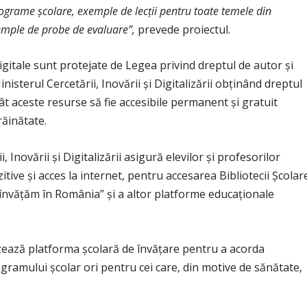
programe şcolare, exemple de
lecţii pentru toate temele din
xemple de probe de
evaluare”,
prevede proiectul.
 digitale sunt protejate de Legea privind dreptul de autor şi
nisterul Cercetării, Inovării şi Digitalizării obţinând dreptul
cât aceste resurse să fie accesibile permanent şi gratuit
răinătate.
, Inovării şi Digitalizării asigură elevilor şi profesorilor
tive şi acces la internet, pentru accesarea Bibliotecii Şcolar
„învăţăm în România” şi a altor platforme educaţionale
zează platforma şcolară de învăţare pentru a acorda
ogramului şcolar ori pentru cei care, din motive de sănătate,