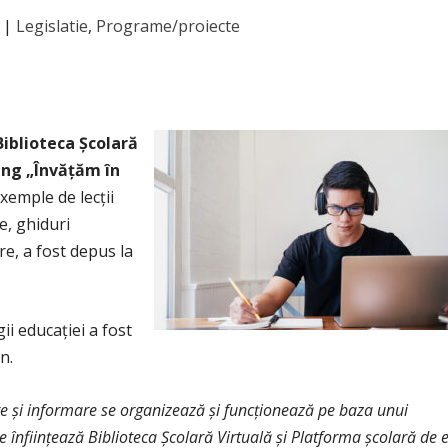
|
Legislatie
,
Programe/proiecte
Biblioteca Şcolară
ing „Învăţăm în
xemple de lecţii
e, ghiduri
e, a fost depus la
ii educaţiei a fost
n.
re şi informare se organizează şi funcţionează
pe baza unui
 înfiinţează Biblioteca Şcolară Virtuală şi Platforma şcolară de e