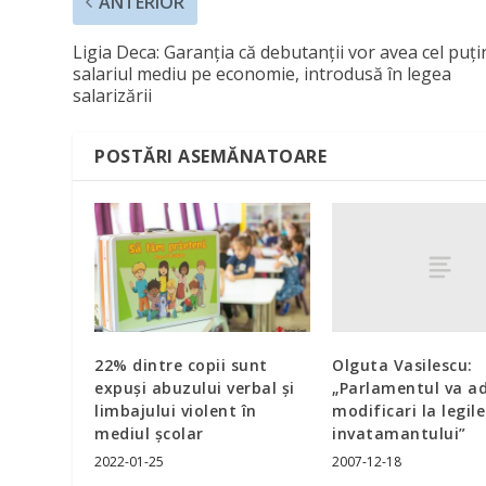
ANTERIOR
Ligia Deca: Garanţia că debutanţii vor avea cel puţi
salariul mediu pe economie, introdusă în legea
salarizării
POSTĂRI ASEMĂNATOARE
Olguta Vasilescu:
22% dintre copii sunt
„Parlamentul va a
expuşi abuzului verbal şi
modificari la legile
limbajului violent în
invatamantului”
mediul şcolar
2007-12-18
2022-01-25