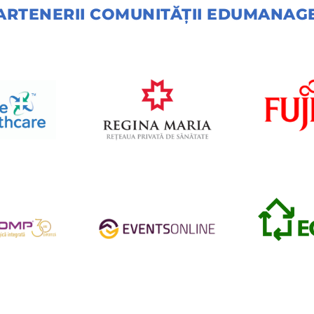
ARTENERII COMUNITĂŢII EDUMANAG