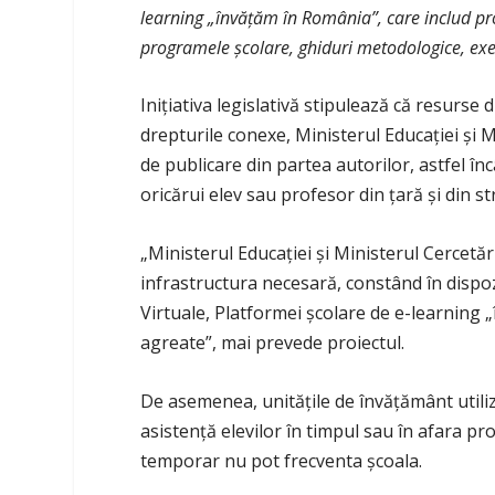
learning „învăţăm în România”, care includ 
programele şcolare, ghiduri metodologice, e
Iniţiativa legislativă stipulează că resurse
drepturile conexe, Ministerul Educaţiei şi Mi
de publicare din partea autorilor, astfel în
oricărui elev sau profesor din ţară şi din st
„Ministerul Educaţiei şi Ministerul Cercetării
infrastructura necesară, constând în dispozi
Virtuale, Platformei şcolare de e-learning 
agreate”, mai prevede proiectul.
De asemenea, unităţile de învăţământ utili
asistenţă elevilor în timpul sau în afara pr
temporar nu pot frecventa şcoala.