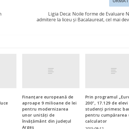
URMĂT
n
Ligia Deca: Noile forme de Evaluare N
admitere la liceu şi Bacalaureat, cel mai d
Finanţare europeană de
Prin programul „Eur
duce
aproape 9 milioane de lei
200”, 17.129 de elevi 
pentru modernizarea
studenți primesc ba
unor unităţi de
pentru cumpărarea 
învăţământ din județul
calculator
Argeş
2015-08-12