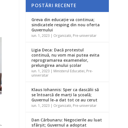
POSTĂRI RECENTE
Greva din educaţie va continua;
sindicatele resping din nou oferta
Guvernului
iun. 1, 2023
|
Organizatii
,
Pre-universitar
Ligia Deca: Dacă protestul
continuă, nu vom mai putea evita
reprogramarea examenelor,
prelungirea anului şcolar
iun. 1, 2023
|
Ministerul Educatiei
,
Pre-
universitar
Klaus Iohannis: Sper ca dascălii să
se întoarcă de marţi la şcoală;
Guvernul le-a dat tot ce au cerut
iun. 1, 2023
|
Organizatii
,
Pre-universitar
Dan Cărbunaru: Negocierile au luat
-
sfârşit; Guvernul a adoptat