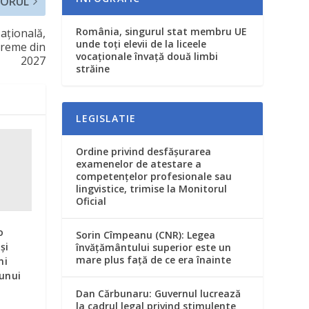
ORUL
România, singurul stat membru UE
aţională,
unde toţi elevii de la liceele
evreme din
vocaţionale învaţă două limbi
2027
străine
LEGISLATIE
Ordine privind desfăşurarea
examenelor de atestare a
competenţelor profesionale sau
lingvistice, trimise la Monitorul
Oficial
o
Sorin Cîmpeanu (CNR): Legea
și
învăţământului superior este un
mare plus faţă de ce era înainte
ni
unui
Dan Cărbunaru: Guvernul lucrează
la cadrul legal privind stimulente