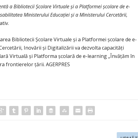
tă a Bibliotecii Şcolare Virtuale şi a Platformei
şcolare de e-
abilitatea Ministerului Educaţiei şi a
Ministerului Cercetării,
ativ.
area Bibliotecii Şcolare Virtuale şi a Platformei şcolare de e-
cetării, Inovării şi Digitalizării va dezvolta capacităţi
lară Virtuală şi Platforma şcolară de e-learning „Învăţăm în
ara frontierelor ţării. AGERPRES