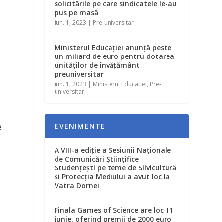
solicitările pe care sindicatele le-au
pus pe masă
iun. 1, 2023
|
Pre-universitar
Ministerul Educaţiei anunță peste
un miliard de euro pentru dotarea
unităţilor de învăţământ
preuniversitar
iun. 1, 2023
|
Ministerul Educatiei
,
Pre-
universitar
EVENIMENTE
e
A VIII-a ediție a Sesiunii Naționale
de Comunicări Științifice
Studențești pe teme de Silvicultură
și Protecția Mediului a avut loc la
Vatra Dornei
Finala Games of Science are loc 11
iunie, oferind premii de 2000 euro