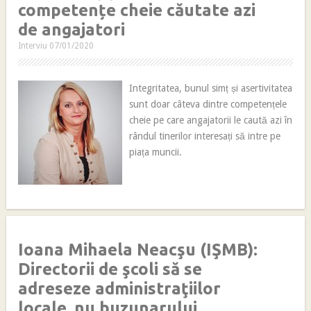
competențe cheie căutate azi
de angajatori
Interviu
07/01/2020
Integritatea, bunul simț și asertivitatea
sunt doar câteva dintre competențele
cheie pe care angajatorii le caută azi în
rândul tinerilor interesați să intre pe
piața muncii.
Ioana Mihaela Neacşu (IŞMB):
Directorii de şcoli să se
adreseze administraţiilor
locale, nu buzunarului