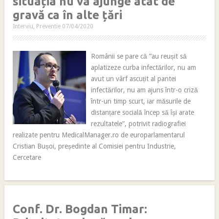
situația nu va ajunge atât de
gravă ca în alte țări
Interviu
,
Preventie
07/04/2020
Românii se pare că ”au reușit să
aplatizeze curba infectărilor, nu am
avut un vârf ascuțit al pantei
infectărilor, nu am ajuns într-o criză
într-un timp scurt, iar măsurile de
distanțare socială încep să își arate
rezultatele”, potrivit radiografiei
realizate pentru MedicalManager.ro de europarlamentarul
Cristian Bușoi, președinte al Comisiei pentru Industrie,
Cercetare
Conf. Dr. Bogdan Timar: