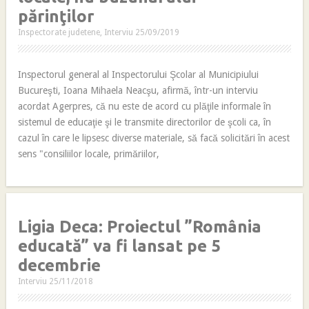
părinţilor
Inspectorate judetene
,
Interviu
25/09/2019
Inspectorul general al Inspectorului Şcolar al Municipiului
Bucureşti, Ioana Mihaela Neacşu, afirmă, într-un interviu
acordat Agerpres, că nu este de acord cu plăţile informale în
sistemul de educaţie şi le transmite directorilor de şcoli ca, în
cazul în care le lipsesc diverse materiale, să facă solicitări în acest
sens "consiliilor locale, primăriilor,
Ligia Deca: Proiectul ”România
educată” va fi lansat pe 5
decembrie
Interviu
25/11/2018