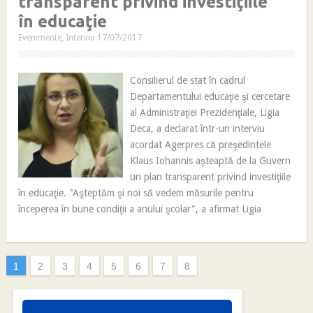
transparent privind investiţiile
în educaţie
Evenimente
,
Interviu
17/07/2017
Consilierul de stat în cadrul
Departamentului educaţie şi cercetare
al Administraţiei Prezidenţiale, Ligia
Deca, a declarat într-un interviu
acordat Agerpres că preşedintele
Klaus Iohannis aşteaptă de la Guvern
un plan transparent privind investiţiile
în educaţie. "Aşteptăm şi noi să vedem măsurile pentru
începerea în bune condiţii a anului şcolar", a afirmat Ligia
1
2
3
4
5
6
7
8