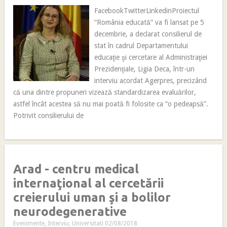
FacebookTwitterLinkedinProiectul
“România educată” va fi lansat pe 5
decembrie, a declarat consilierul de
stat în cadrul Departamentului
educaţie şi cercetare al Administraţiei
Prezidenţiale, Ligia Deca, într-un
interviu acordat Agerpres, precizând
că una dintre propuneri vizează standardizarea evaluărilor,
astfel încât acestea să nu mai poată fi folosite ca “o pedeapsă”.
Potrivit consilierului de
Arad - centru medical
internaţional al cercetării
creierului uman şi a bolilor
neurodegenerative
Evenimente
,
Interviu
,
Universitati
02/08/2018