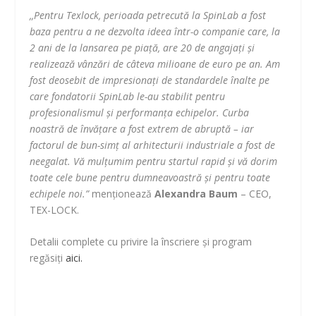
,,Pentru Texlock, perioada petrecută la SpinLab a fost
baza pentru a ne dezvolta ideea într-o companie care, la
2 ani de la lansarea pe piață, are 20 de angajați și
realizează vânzări de câteva milioane de euro pe an. Am
fost deosebit de impresionați de standardele înalte pe
care fondatorii SpinLab le-au stabilit pentru
profesionalismul și performanța echipelor. Curba
noastră de învățare a fost extrem de abruptă – iar
factorul de bun-simț al arhitecturii industriale a fost de
neegalat. Vă mulțumim pentru startul rapid și vă dorim
toate cele bune pentru dumneavoastră și pentru toate
echipele noi.”
menționează
Alexandra Baum
– CEO,
TEX-LOCK.
Detalii complete cu privire la înscriere și program
regăsiți
aici.