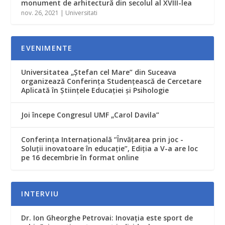
monument de arhitectură din secolul al XVIII-lea
nov. 26, 2021
|
Universitati
EVENIMENTE
Universitatea „Ștefan cel Mare” din Suceava
organizează Conferința Studențească de Cercetare
Aplicată în Științele Educației și Psihologie
Joi începe Congresul UMF „Carol Davila”
Conferința Internațională “Învățarea prin joc -
Soluții inovatoare în educație”, Ediția a V-a are loc
pe 16 decembrie în format online
INTERVIU
Dr. Ion Gheorghe Petrovai: Inovația este sport de