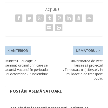
ACȚIUNE:
ANTERIOR
URMĂTORUL
Ministrul Educaţiei a
Universitatea de Vest
semnat ordinul prin care se
lansează proiectul
acordă vacanţă în perioada
„Timişoara (re)citeşte”, în
25 octombrie - 5 noiembrie
mijloacele de transport
public
POSTĂRI ASEMĂNATOARE
Antibiotice lansează programul Perform a+,