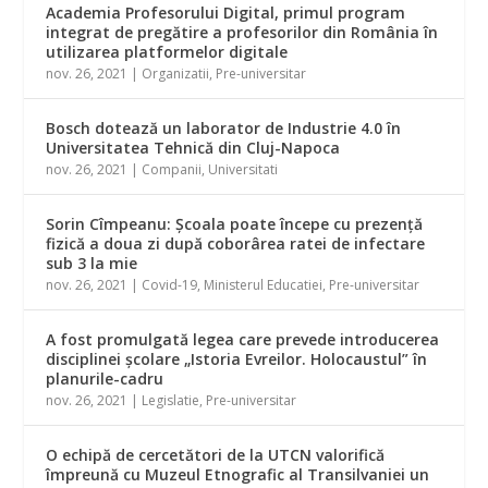
Academia Profesorului Digital, primul program
integrat de pregătire a profesorilor din România în
utilizarea platformelor digitale
nov. 26, 2021
|
Organizatii
,
Pre-universitar
Bosch dotează un laborator de Industrie 4.0 în
Universitatea Tehnică din Cluj-Napoca
nov. 26, 2021
|
Companii
,
Universitati
Sorin Cîmpeanu: Şcoala poate începe cu prezenţă
fizică a doua zi după coborârea ratei de infectare
sub 3 la mie
nov. 26, 2021
|
Covid-19
,
Ministerul Educatiei
,
Pre-universitar
A fost promulgată legea care prevede introducerea
disciplinei şcolare „Istoria Evreilor. Holocaustul” în
planurile-cadru
nov. 26, 2021
|
Legislatie
,
Pre-universitar
O echipă de cercetători de la UTCN valorifică
împreună cu Muzeul Etnografic al Transilvaniei un