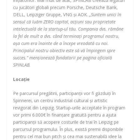
inițiatorilor. Mai mult de atât, SPINLAB creează legături
cu jucători globali precum Porsche, Deutsche Bank,
DELL, Leipziger Gruppe, VNG și AOK.
,,Suntem unici în
sensul că luăm ZERO capital, acțiuni sau proprietate
intelectuală de la startup-ul tău. Compania dvs. rămâne
la fel de mult a dvs. când terminați programul nostru,
așa cum era înainte de a începe vreodată cu noi.
Principalul nostru obiectiv este să vă împingem spre
succes.” menționează fondatorii pe pagina oficială
SPINLAB.
Locație
Pe parcursul pregătirii, participanții vor fi găzduiți în
Spinnerei, un centru industrial cultural și artistic
revigorat din Leipzig. Startup-urile acceptate în program
vor primi 6.000€ în finanțare gratuită pentru a ajuta
participanții să acopere costurile de trai în Leipzig pe
parcursul programului. În plus, există premii disponibile
pentru cel mai bun pitch și cea mai sustenabilă idee la