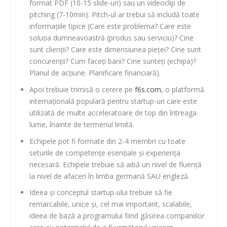
format PDF (10-15 slide-uri) sau un videoclip de
pitching (7-10min). Pitch-ul ar trebui să includă toate
informațiile tipice (Care este problema? Care este
soluția dumneavoastră (produs sau serviciu)? Cine
sunt clienții? Care este dimensiunea pieței? Cine sunt
concurenții? Cum faceți bani? Cine sunteți (echipa)?
Planul de acțiune. Planificare financiară).
Apoi trebuie trimisă o cerere pe
f6s.com
, o platformă
internațională populară pentru startup-uri care este
utilizată de multe acceleratoare de top din întreaga
lume, înainte de termenul limită.
Echipele pot fi formate din 2-4 membri cu toate
seturile de competențe esențiale și experiența
necesară. Echipele trebuie să aibă un nivel de fluență
la nivel de afaceri în limba germană SAU engleză.
Ideea și conceptul startup-ului trebuie să fie
remarcabile, unice și, cel mai important, scalabile,
ideea de bază a programului fiind găsirea companiilor