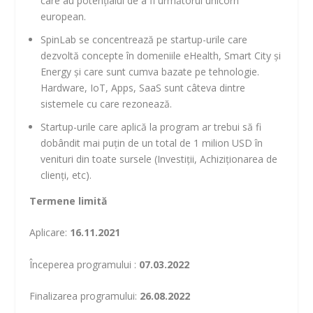
care au potențialul de a fi următorul unicorn
european.
SpinLab se concentrează pe startup-urile care
dezvoltă concepte în domeniile eHealth, Smart City și
Energy și care sunt cumva bazate pe tehnologie.
Hardware, IoT, Apps, SaaS sunt câteva dintre
sistemele cu care rezonează.
Startup-urile care aplică la program ar trebui să fi
dobândit mai puțin de un total de 1 milion USD în
venituri din toate sursele (Investiții, Achiziționarea de
clienți, etc).
Termene limită
Aplicare:
16.11.2021
Începerea programului :
07.03.2022
Finalizarea programului:
26.08.2022