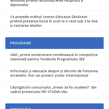
Moldova privind recunoaşterea reciprocă a
diplomelor
Ce prevede ordinul comun Educaţie-Sănătate
privind prezenţa fizică în şcoli la o rată sub 3 la mie
şi testarea elevilor
PROGRAME
UAIC, prima universitate românească în competiţia
naţională pentru fondurile Programului SEE
Informaţii şi educaţie despre şi dincolo de folosirea
ecranelor, într-un proiect şcolar internaţional
Câștigătorii concursului „Vreau să fiu student!” din
cadrul proiectului FDI STUDIA-Ubc