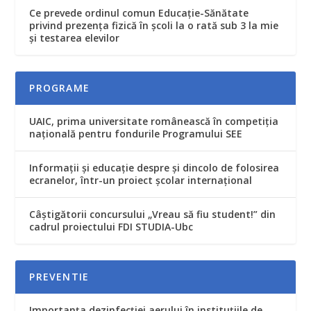
Ce prevede ordinul comun Educaţie-Sănătate
privind prezenţa fizică în şcoli la o rată sub 3 la mie
şi testarea elevilor
PROGRAME
UAIC, prima universitate românească în competiţia
naţională pentru fondurile Programului SEE
Informaţii şi educaţie despre şi dincolo de folosirea
ecranelor, într-un proiect şcolar internaţional
Câștigătorii concursului „Vreau să fiu student!” din
cadrul proiectului FDI STUDIA-Ubc
PREVENTIE
Importanța dezinfecției aerului în instituțiile de