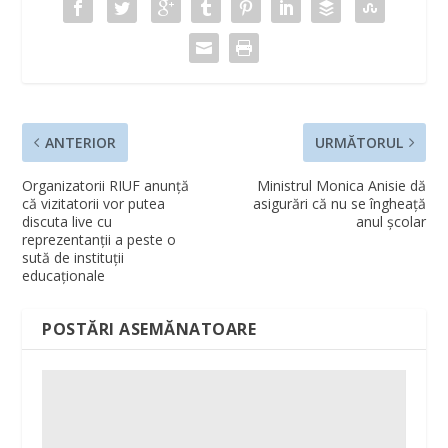
ANTERIOR
URMĂTORUL
Organizatorii RIUF anunță
Ministrul Monica Anisie dă
că vizitatorii vor putea
asigurări că nu se îngheaţă
discuta live cu
anul şcolar
reprezentanţii a peste o
sută de instituţii
educaţionale
POSTĂRI ASEMĂNATOARE