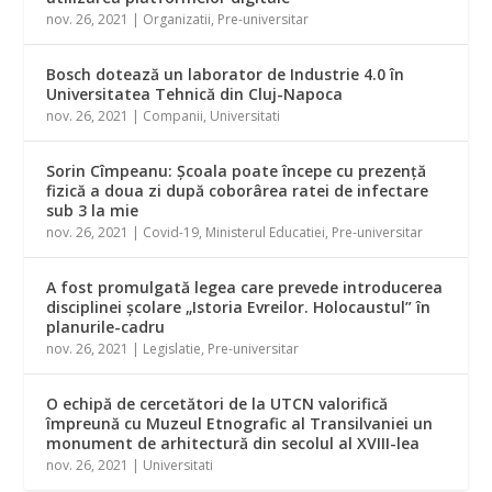
nov. 26, 2021
|
Organizatii
,
Pre-universitar
Bosch dotează un laborator de Industrie 4.0 în
Universitatea Tehnică din Cluj-Napoca
nov. 26, 2021
|
Companii
,
Universitati
Sorin Cîmpeanu: Şcoala poate începe cu prezenţă
fizică a doua zi după coborârea ratei de infectare
sub 3 la mie
nov. 26, 2021
|
Covid-19
,
Ministerul Educatiei
,
Pre-universitar
A fost promulgată legea care prevede introducerea
disciplinei şcolare „Istoria Evreilor. Holocaustul” în
planurile-cadru
nov. 26, 2021
|
Legislatie
,
Pre-universitar
O echipă de cercetători de la UTCN valorifică
împreună cu Muzeul Etnografic al Transilvaniei un
monument de arhitectură din secolul al XVIII-lea
nov. 26, 2021
|
Universitati