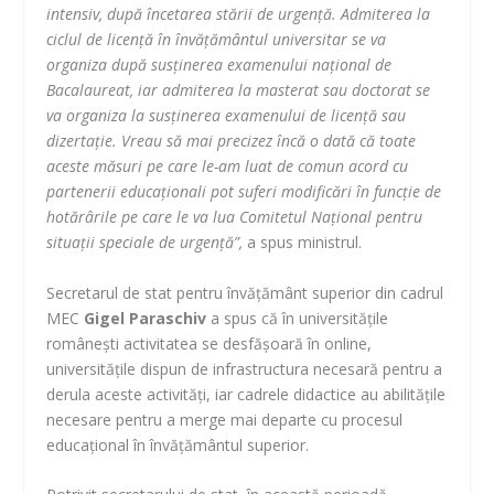
intensiv, după încetarea stării de urgenţă. Admiterea la
ciclul de licenţă în învăţământul universitar se va
organiza după susţinerea examenului naţional de
Bacalaureat, iar admiterea la masterat sau doctorat se
va organiza la susţinerea examenului de licenţă sau
dizertaţie. Vreau să mai precizez încă o dată că toate
aceste măsuri pe care le-am luat de comun acord cu
partenerii educaţionali pot suferi modificări în funcţie de
hotărârile pe care le va lua Comitetul Naţional pentru
situaţii speciale de urgenţă”,
a spus ministrul.
Secretarul de stat pentru învăţământ superior din cadrul
MEC
Gigel Paraschiv
a spus că în universităţile
româneşti activitatea se desfăşoară în online,
universităţile dispun de infrastructura necesară pentru a
derula aceste activităţi, iar cadrele didactice au abilităţile
necesare pentru a merge mai departe cu procesul
educaţional în învăţământul superior.