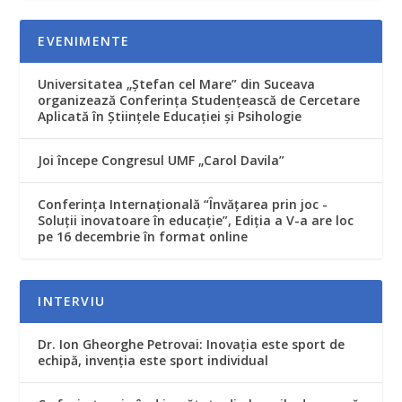
EVENIMENTE
Universitatea „Ștefan cel Mare” din Suceava
organizează Conferința Studențească de Cercetare
Aplicată în Științele Educației și Psihologie
Joi începe Congresul UMF „Carol Davila”
Conferința Internațională “Învățarea prin joc -
Soluții inovatoare în educație”, Ediția a V-a are loc
pe 16 decembrie în format online
INTERVIU
Dr. Ion Gheorghe Petrovai: Inovația este sport de
echipă, invenția este sport individual