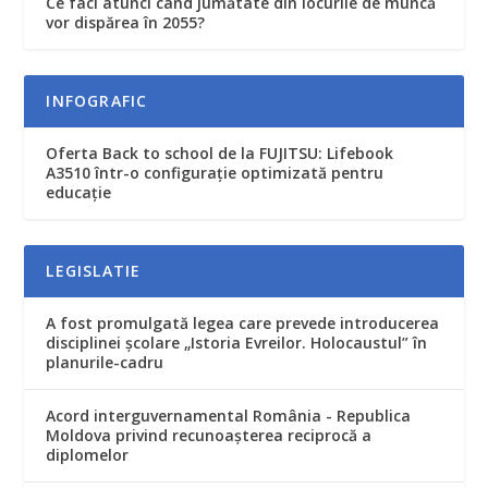
Ce faci atunci când jumătate din locurile de muncă
vor dispărea în 2055?
INFOGRAFIC
Oferta Back to school de la FUJITSU: Lifebook
A3510 într-o configurație optimizată pentru
educație
LEGISLATIE
A fost promulgată legea care prevede introducerea
disciplinei şcolare „Istoria Evreilor. Holocaustul” în
planurile-cadru
Acord interguvernamental România - Republica
Moldova privind recunoaşterea reciprocă a
diplomelor