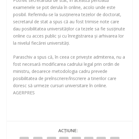
Potrivit secretarului de stat, în această perioadă
examenele se pot derula în online, acolo unde este
posibil. Referindu-se la susţinerea tezelor de doctorat,
secretarul de stat a spus că au fost trimise note care
dau posibilitatea universităţilor ca tezele sa fie susţinute
online cu acces public şi cu înregistrarea şi arhivarea lor
la nivelul fiecărei universităţi.
Paraschiv a spus că, în ceea ce priveşte admiterea, nu a
fost necesară modificarea cadrului legal prin ordin de
ministru, deoarece metodologia cadru prevede
posibilitatea de preînscriere/înscriere a tinerilor care
doresc să urmeze cursuri universitare în online.
AGERPRES
ACȚIUNE: