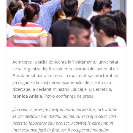
Admiterea la ciclul de licenţă în învăţământul universitar
se va organiza după susţinerea examenului naţional de
Bacalaureat, iar admiterea la masterat sau doctorat se
va organiza la susţinerea examenului de licenţă sau
dizertaţie, a declarat ministrul Educaţiei şi Cercetării,
Monica Anisie
, într-o conferinţă de presă.
„În ceea ce priveşte învăţământul universitar, activităţile
se vor desfăşura în mediul online, cu excepţia celor care
necesită laborator sau proiect. Activităţile care impun
interacţiunea faţă în faţă vor fi recuperate modular,