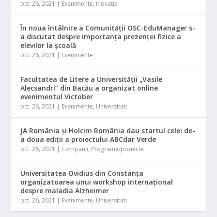
oct. 26, 2021
|
Evenimente
,
Inovație
În noua întâlnire a Comunității OSC-EduManager s-
a discutat despre importanța prezenței fizice a
elevilor la școală
oct. 26, 2021
|
Evenimente
Facultatea de Litere a Universității „Vasile
Alecsandri” din Bacău a organizat online
evenimentul Victober
oct. 26, 2021
|
Evenimente
,
Universitati
JA România și Holcim România dau startul celei de-
a doua ediții a proiectului ABCdar Verde
oct. 26, 2021
|
Companii
,
Programe/proiecte
Universitatea Ovidius din Constanța
organizatoarea unui workshop internațional
despre maladia Alzheimer
oct. 26, 2021
|
Evenimente
,
Universitati