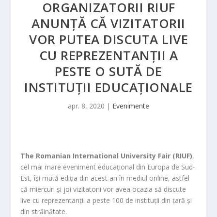
ORGANIZATORII RIUF
ANUNȚĂ CĂ VIZITATORII
VOR PUTEA DISCUTA LIVE
CU REPREZENTANŢII A
PESTE O SUTĂ DE
INSTITUŢII EDUCAŢIONALE
apr. 8, 2020
|
Evenimente
The Romanian International University Fair (RIUF)
,
cel mai mare eveniment educaţional din Europa de Sud-
Est, îşi mută ediţia din acest an în mediul online, astfel
că miercuri şi joi vizitatorii vor avea ocazia să discute
live cu reprezentanţii a peste 100 de instituţii din ţară şi
din străinătate.