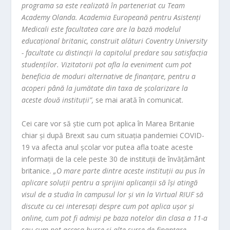
programa sa este realizată în parteneriat cu Team
Academy Olanda. Academia Europeană pentru Asistenţi
Medicali este facultatea care are la bază modelul
educaţional britanic, construit alături Coventry University
- facultate cu distincţii la capitolul predare sau satisfacţia
studenţilor. Vizitatorii pot afla la eveniment cum pot
beneficia de moduri alternative de finanţare, pentru a
acoperi până la jumătate din taxa de şcolarizare la
aceste două instituţii”,
se mai arată în comunicat.
Cei care vor să ştie cum pot aplica în Marea Britanie
chiar şi după Brexit sau cum situaţia pandemiei COVID-
19 va afecta anul şcolar vor putea afla toate aceste
informaţii de la cele peste 30 de instituţii de învăţământ
britanice.
„O mare parte dintre aceste instituţii au pus în
aplicare soluţii pentru a sprijini aplicanţii să îşi atingă
visul de a studia în campusul lor şi vin la Virtual RIUF să
discute cu cei interesaţi despre cum pot aplica uşor şi
online, cum pot fi admişi pe baza notelor din clasa a 11-a
sau cum pot accesa burse şi alte surse de finanţare.