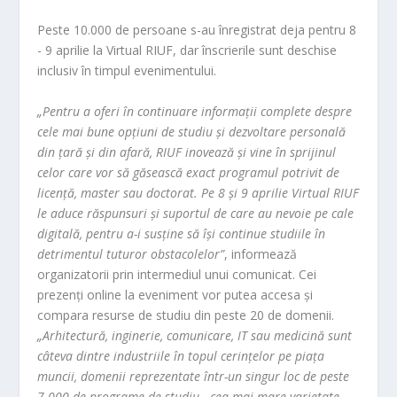
Peste 10.000 de persoane s-au înregistrat deja pentru 8
- 9 aprilie la Virtual RIUF, dar înscrierile sunt deschise
inclusiv în timpul evenimentului.
„Pentru a oferi în continuare informaţii complete despre
cele mai bune opţiuni de studiu şi dezvoltare personală
din ţară şi din afară, RIUF inovează şi vine în sprijinul
celor care vor să găsească exact programul potrivit de
licenţă, master sau doctorat. Pe 8 şi 9 aprilie Virtual RIUF
le aduce răspunsuri şi suportul de care au nevoie pe cale
digitală, pentru a-i susţine să îşi continue studiile în
detrimentul tuturor obstacolelor”
, informează
organizatorii prin intermediul unui comunicat. Cei
prezenţi online la eveniment vor putea accesa şi
compara resurse de studiu din peste 20 de domenii.
„Arhitectură, inginerie, comunicare, IT sau medicină sunt
câteva dintre industriile în topul cerinţelor pe piaţa
muncii, domenii reprezentate într-un singur loc de peste
7.000 de programe de studiu - cea mai mare varietate