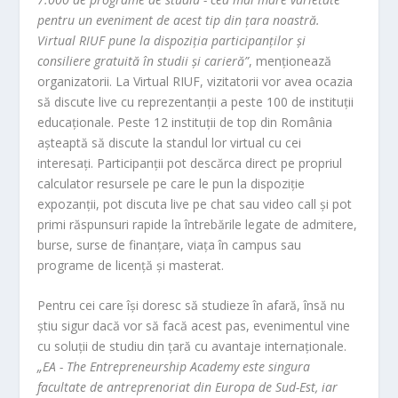
pentru un eveniment de acest tip din ţara noastră.
Virtual RIUF pune la dispoziţia participanţilor şi
consiliere gratuită în studii şi carieră”
, menţionează
organizatorii. La Virtual RIUF, vizitatorii vor avea ocazia
să discute live cu reprezentanţii a peste 100 de instituţii
educaţionale. Peste 12 instituţii de top din România
aşteaptă să discute la standul lor virtual cu cei
interesaţi. Participanţii pot descărca direct pe propriul
calculator resursele pe care le pun la dispoziţie
expozanţii, pot discuta live pe chat sau video call şi pot
primi răspunsuri rapide la întrebările legate de admitere,
burse, surse de finanţare, viaţa în campus sau
programe de licenţă şi masterat.
Pentru cei care îşi doresc să studieze în afară, însă nu
ştiu sigur dacă vor să facă acest pas, evenimentul vine
cu soluţii de studiu din ţară cu avantaje internaţionale.
„EA - The Entrepreneurship Academy este singura
facultate de antreprenoriat din Europa de Sud-Est, iar