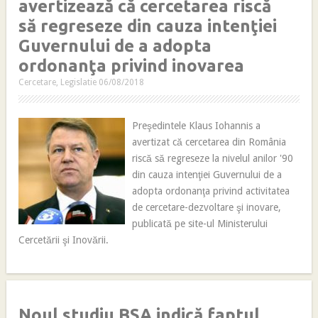
avertizează că cercetarea riscă
să regreseze din cauza intenţiei
Guvernului de a adopta
ordonanţa privind inovarea
Cercetare
,
Legislatie
06/08/2018
Preşedintele Klaus Iohannis a
avertizat că cercetarea din România
riscă să regreseze la nivelul anilor '90
din cauza intenţiei Guvernului de a
adopta ordonanţa privind activitatea
de cercetare-dezvoltare şi inovare,
publicată pe site-ul Ministerului
Cercetării şi Inovării.
Noul studiu BSA indică faptul