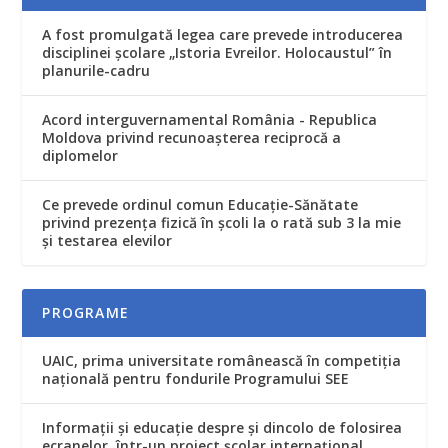
A fost promulgată legea care prevede introducerea
disciplinei şcolare „Istoria Evreilor. Holocaustul” în
planurile-cadru
Acord interguvernamental România - Republica
Moldova privind recunoaşterea reciprocă a
diplomelor
Ce prevede ordinul comun Educaţie-Sănătate
privind prezenţa fizică în şcoli la o rată sub 3 la mie
şi testarea elevilor
PROGRAME
UAIC, prima universitate românească în competiţia
naţională pentru fondurile Programului SEE
Informaţii şi educaţie despre şi dincolo de folosirea
ecranelor, într-un proiect şcolar internaţional