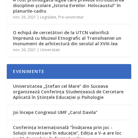
disciplinei şcolare „Istoria Evreilor. Holocaustul” în
planurile-cadru
nov. 26, 2021
|
Legislatie
,
Pre-universitar
O echipă de cercetători de la UTCN valorifică
împreună cu Muzeul Etnografic al Transilvaniei un
monument de arhitectură din secolul al XVIII-lea
nov. 26, 2021
|
Universitati
EVENIMENTE
Universitatea „Ștefan cel Mare” din Suceava
organizează Conferința Studențească de Cercetare
Aplicată în Științele Educației și Psihologie
Joi începe Congresul UMF „Carol Davila”
Conferința Internațională “Învățarea prin joc -
Soluții inovatoare în educație”, Ediția a V-a are loc