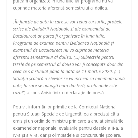
putea fi organizate în luna iulie iar programa nu va
cuprinde materia aferentă semestrului al doilea.
„În funcţie de data la care se vor relua cursurile, probele
scrise ale Evaluării Naţionale şi ale examenului de
Bacalaureat ar putea fi organizate în luna iulie.
Programa de examen pentru Evaluarea Naţională şi
examenul de Bacalaureat nu va cuprinde materia
aferentă semestrului al doilea. (…) Subiectele pentru
tezele de pe semestrul al doilea vor fi concepute doar din
ceea ce s-a studiat până la data de 11 martie 2020. (…)
Situaţia şcolară a elevilor se va încheia cu minimum două
note, la care se adaugă nota din teză, acolo unde este
cazul”
, a spus Anisie într-o declaraţie de presă.
Potrivit informărilor primite de la Comitetul Naţional
pentru Situaţii Speciale de Urgenţă, ea a precizat că a
emis şi un ordin de ministru prin care a anulat simulările
examenelor naţionale, evaluările pentru clasele a II-a, a
IV-a şi a VI-a, dar şi olimpiadele şi concursurile şcolare.