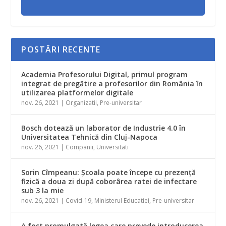
POSTĂRI RECENTE
Academia Profesorului Digital, primul program
integrat de pregătire a profesorilor din România în
utilizarea platformelor digitale
nov. 26, 2021
|
Organizatii
,
Pre-universitar
Bosch dotează un laborator de Industrie 4.0 în
Universitatea Tehnică din Cluj-Napoca
nov. 26, 2021
|
Companii
,
Universitati
Sorin Cîmpeanu: Şcoala poate începe cu prezenţă
fizică a doua zi după coborârea ratei de infectare
sub 3 la mie
nov. 26, 2021
|
Covid-19
,
Ministerul Educatiei
,
Pre-universitar
A fost promulgată legea care prevede introducerea