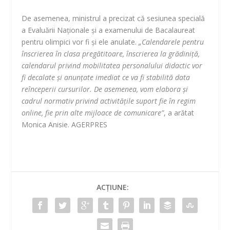
De asemenea, ministrul a precizat că sesiunea specială
a Evaluării Naţionale şi a examenului de Bacalaureat
pentru olimpici vor fi şi ele anulate.
„Calendarele pentru
înscrierea în clasa pregătitoare, înscrierea la grădiniţă,
calendarul privind mobilitatea personalului didactic vor
fi decalate şi anunţate imediat ce va fi stabilită data
reînceperii cursurilor. De asemenea, vom elabora şi
cadrul normativ privind activităţile suport fie în regim
online, fie prin alte mijloace de comunicare”
, a arătat
Monica Anisie. AGERPRES
ACȚIUNE: