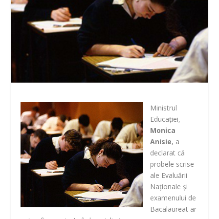
Ministrul
Educaţiei,
Monica
Anisie
, a
declarat că
probele scrise
ale Evaluării
Naţionale şi
examenului de
Bacalaureat ar