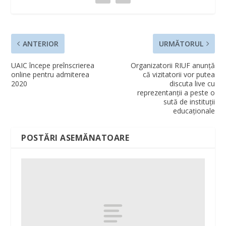
ANTERIOR
URMĂTORUL
UAIC începe preînscrierea
Organizatorii RIUF anunță
online pentru admiterea
că vizitatorii vor putea
2020
discuta live cu
reprezentanţii a peste o
sută de instituţii
educaţionale
POSTĂRI ASEMĂNATOARE