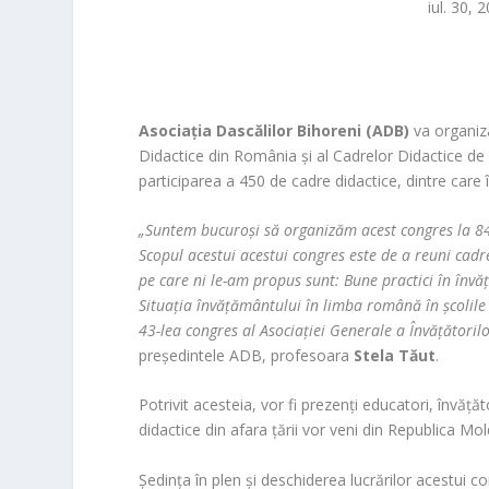
iul. 30, 
Asociaţia Dascălilor Bihoreni (ADB)
va organiz
Didactice din România şi al Cadrelor Didactice de
participarea a 450 de cadre didactice, dintre care 
„Suntem bucuroşi să organizăm acest congres la 84 
Scopul acestui acestui congres este de a reuni cadr
pe care ni le-am propus sunt: Bune practici în înv
Situaţia învăţământului în limba română în şcolile
43-lea congres al Asociaţiei Generale a Învăţători
preşedintele ADB, profesoara
Stela Tăut
.
Potrivit acesteia, vor fi prezenţi educatori, învăţăto
didactice din afara ţării vor veni din Republica Mo
Şedinţa în plen şi deschiderea lucrărilor acestui c