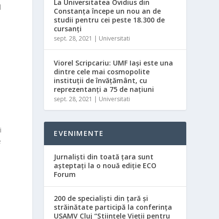
La Universitatea Ovidius din
l
Constanța începe un nou an de
studii pentru cei peste 18.300 de
cursanți
sept. 28, 2021
|
Universitati
Viorel Scripcariu: UMF Iaşi este una
dintre cele mai cosmopolite
instituţii de învăţământ, cu
reprezentanţi a 75 de naţiuni
sept. 28, 2021
|
Universitati
i
EVENIMENTE
e
Jurnaliști din toată țara sunt
așteptați la o nouă ediție ECO
Forum
200 de specialişti din ţară şi
străinătate participă la conferinţa
USAMV Cluj “Ştiinţele Vieţii pentru