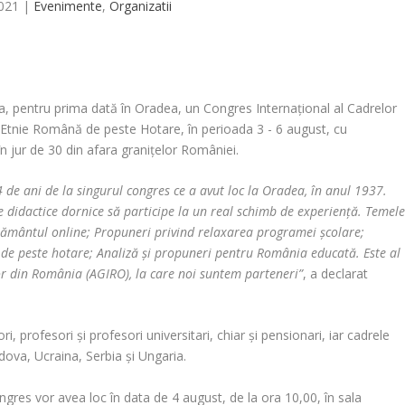
2021
|
Evenimente
,
Organizatii
a, pentru prima dată în Oradea, un Congres Internaţional al Cadrelor
 Etnie Română de peste Hotare, în perioada 3 - 6 august, cu
în jur de 30 din afara graniţelor României.
de ani de la singurul congres ce a avut loc la Oradea, în anul 1937.
e didactice dornice să participe la un real schimb de experienţă. Temel
ăţământul online; Propuneri privind relaxarea programei şcolare;
 de peste hotare; Analiză şi propuneri pentru România educată. Este al
lor din România (AGIRO), la care noi suntem parteneri”
, a declarat
ri, profesori şi profesori universitari, chiar şi pensionari, iar cadrele
ldova, Ucraina, Serbia şi Ungaria.
ongres vor avea loc în data de 4 august, de la ora 10,00, în sala