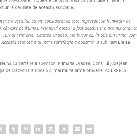
ţiile inovatoare, modelele de bună practică vor fi diseminate în
cţiunile derulate de această asociaţie.
uterie a vestului, eu am considerat că este important să îi invităm pe
, cât este de frumos. Primarul nostru a fost deschis şi a promis chiar c
lui, Turnul Primăriei, Cetatea Oradea. Mă bucur că, în cele din urmă, vom
 Aceasta este cea mai mare satisfacţie a noastră”
, a subliniat
Elena
eună cu partenerii-sponsori: Primăria Oradea, Consiliul Judeţean
nţia de Dezvoltare Locală şi mai multe firme orădene. AGERPRES