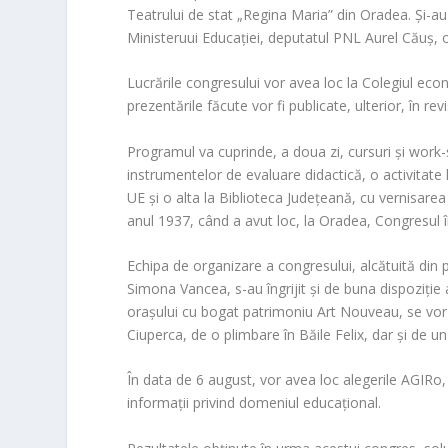
Teatrului de stat „Regina Maria” din Oradea. Şi-a
Ministeruui Educaţiei, deputatul PNL Aurel Căuş, ofi
Lucrările congresului vor avea loc la Colegiul eco
prezentările făcute vor fi publicate, ulterior, în re
Programul va cuprinde, a doua zi, cursuri şi wor
instrumentelor de evaluare didactică, o activitat
UE şi o alta la Biblioteca Judeţeană, cu vernisare
anul 1937, când a avut loc, la Oradea, Congresul în
Echipa de organizare a congresului, alcătuită din 
Simona Vancea, s-au îngrijit şi de buna dispoziţie a 
oraşului cu bogat patrimoniu Art Nouveau, se vor
Ciuperca, de o plimbare în Băile Felix, dar şi de un
În data de 6 august, vor avea loc alegerile AGIRo, 
informaţii privind domeniul educaţional.