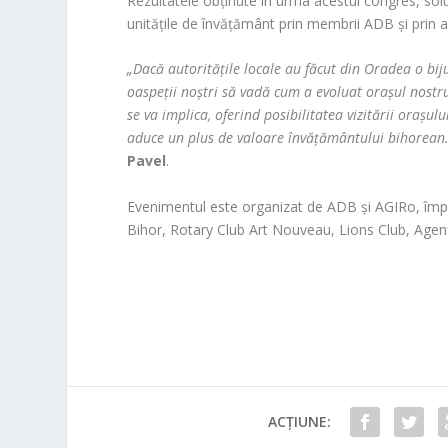
Rezultatele obţinute în urma acestui congres, solu
unităţile de învăţământ prin membrii ADB şi prin a
„Dacă autorităţile locale au făcut din Oradea o bij
oaspeţii noştri să vadă cum a evoluat oraşul nostru
se va implica, oferind posibilitatea vizitării oraşu
aduce un plus de valoare învăţământului bihorean.
Pavel
.
Evenimentul este organizat de ADB şi AGIRo, împr
Bihor, Rotary Club Art Nouveau, Lions Club, Age
ACȚIUNE: