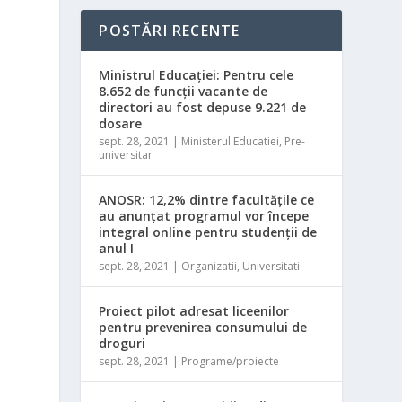
POSTĂRI RECENTE
Ministrul Educaţiei: Pentru cele
8.652 de funcţii vacante de
directori au fost depuse 9.221 de
dosare
sept. 28, 2021
|
Ministerul Educatiei
,
Pre-
universitar
ANOSR: 12,2% dintre facultăţile ce
e
au anunţat programul vor începe
integral online pentru studenţii de
anul I
sept. 28, 2021
|
Organizatii
,
Universitati
Proiect pilot adresat liceenilor
pentru prevenirea consumului de
droguri
sept. 28, 2021
|
Programe/proiecte