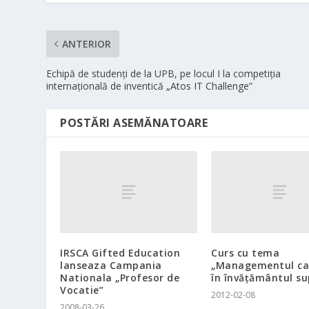
ANTERIOR
Echipă de studenţi de la UPB, pe locul I la competiţia
internaţională de inventică „Atos IT Challenge”
POSTĂRI ASEMĂNATOARE
IRSCA Gifted Education
Curs cu tema
lanseaza Campania
„Managementul cal
Nationala „Profesor de
în învăţământul su
Vocatie”
2012-02-08
2008-03-26