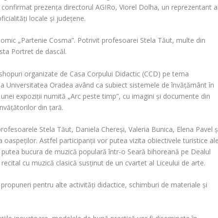
u confirmat prezenţa directorul AGIRo, Viorel Dolha, un reprezentant a
cialităţi locale şi judeţene.
nomic „Partenie Cosma”. Potrivit profesoarei Stela Tăut, multe din
vista Portret de dascăl.
k-shopuri organizate de Casa Corpului Didactic (CCD) pe tema
e la Universitatea Oradea având ca subiect sistemele de învăţământ în
a unei expoziţii numită „Arc peste timp”, cu imagini şi documente din
văţătorilor din ţară.
profesoarele Stela Tăut, Daniela Chereşi, Valeria Bunica, Elena Pavel ş
oaspeţilor. Astfel participanţii vor putea vizita obiectivele turistice al
 putea bucura de muzică populară într-o Seară bihoreană pe Dealul
 recital cu muzică clasică susţinut de un cvartet al Liceului de arte.
propuneri pentru alte activităţi didactice, schimburi de materiale şi