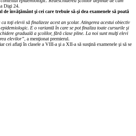
, contextul epidemiologic. Redeschiderea şcolilor depinde de cum
la Digi 24.
anul de învăţământ şi cei care trebuie să-şi dea examenele să poată
toţi elevii să finalizeze acest an şcolar. Atingerea acestui obiectiv
epidemiologic. E o variantă în care se pot finaliza toate cursurile şi
chidere graduală a şcolilor, fără clase pline. La noi sunt mulţi elevi
irea elevilor”
, a menţionat premierul.
ar cei aflaţi în clasele a VIII-a şi a XII-a să susţină examenele şi să se