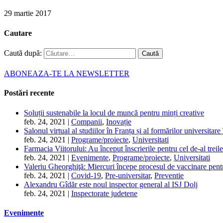
29 martie 2017
Cautare
Caută după:
ABONEAZA-TE LA NEWSLETTER
Postări recente
Soluții sustenabile la locul de muncă pentru minți creative
feb. 24, 2021
|
Companii
,
Inovație
Salonul virtual al studiilor în Franța și al formărilor universita
feb. 24, 2021
|
Programe/proiecte
,
Universitati
Farmacia Viitorului: Au început înscrierile pentru cel de-al tre
feb. 24, 2021
|
Evenimente
,
Programe/proiecte
,
Universitati
Valeriu Gheorghiţă: Miercuri începe procesul de vaccinare pent
feb. 24, 2021
|
Covid-19
,
Pre-universitar
,
Preventie
Alexandru Gîdăr este noul inspector general al ISJ Dolj
feb. 24, 2021
|
Inspectorate judetene
Evenimente