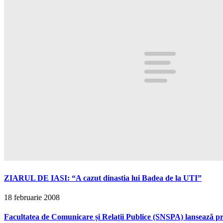
ZIARUL DE IASI: “A cazut dinastia lui Badea de la UTI”
18 februarie 2008
Facultatea de Comunicare și Relații Publice (SNSPA) lansează p