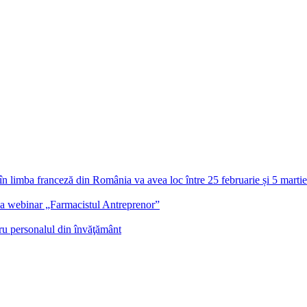
re în limba franceză din România va avea loc între 25 februarie și 5 martie
ilea webinar „Farmacistul Antreprenor”
ru personalul din învăţământ