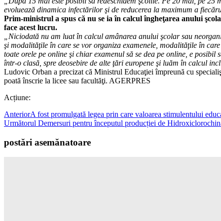
„După 15 mai este posibil să redeschidem şcolile. Pe 20 mai, pe 25 m
evoluează dinamica infectărilor şi de reducerea la maximum a fiecărui 
Prim-ministrul a spus că nu se ia în calcul îngheţarea anului şcolar,
face acest lucru.
„Niciodată nu am luat în calcul amânarea anului şcolar sau neorganizar
şi modalităţile în care se vor organiza examenele, modalităţile în care
toate orele pe online şi chiar examenul să se dea pe online, e posibil s
într-o clasă, spre deosebire de alte ţări europene şi luăm în calcul in
Ludovic Orban a precizat că Ministrul Educaţiei împreună cu specialiştii l
poată înscrie la licee sau facultăţi. AGERPRES
Acțiune:
Anterior
A fost promulgată legea prin care valoarea stimulentului educa
Următorul
Demersuri pentru începutul producției de Hidroxiclorochină
postări asemănatoare