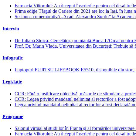
Farmacia Viitorului: Au început înscrierile pentru cel de-al tre
Prima ediție Târgul de Cariere din 2021 are loc la Iași, în luna 
Sesiunea comemorativă „Acad. Alexandru Surdu” la Academi
Interviu
Dr. Iuliana Stoica, Cercetător, premiantă Bursa L’Oreal pentru Fe
Prof. Dr. Marin Vlada, Universitatea din București: Trebuie să fi
Infografic
Laptopuri FUJITSU LIFEBOOK E5510, disponibile din stoc, pen
Legislatie
CCR: Fără o justificare obiectivă, măsurile de stimulare a profes
CCR: Legea privind mandatul nelimitat al rectorilor a fost adopt
Legea privind mandatul nelimitat al rectorilor a fost declarată n
Programe
Salonul virtual al studiilor în Franța și al formărilor universita
Farmacia Viitorului: Au început înscrierile pentru cel de-al tre