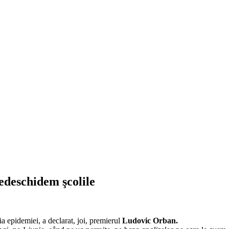
edeschidem şcolile
ia epidemiei, a declarat, joi, premierul
Ludovic Orban.