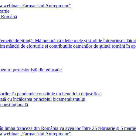
ilea webinar „Farmacistul Antreprenor”
martie
a Română
meile de Știință: Mă bucură că ideile mele și studiile întreprinse alături
m mândri de eforturile și contribuțiile oamenilor de știință români în apa
tru profesioniștii din educație
orilor în pandemie constituie un beneficiu nejustificat
ată cu încălcarea principiul bicameralismului
econstituţională
re în limba franceză din România va avea loc între 25 februarie și 5 martie
ilea webinar „Farmacistul Antreprenor”