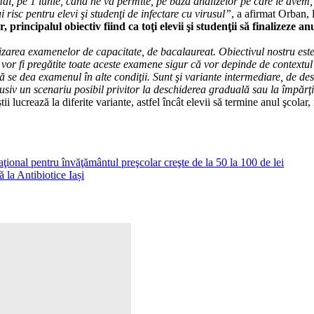
ai, pe 1 iunie, când ne va permite, pe baza analizelor pe care le avem
risc pentru elevi şi studenţi de infectare cu virusul”
, a afirmat Orban, 
 principalul obiectiv fiind ca toţi elevii şi studenţii să finalizeze 
ea examenelor de capacitate, de bacalaureat. Obiectivul nostru este ca 
 vor fi pregătite toate aceste examene sigur că vor depinde de contextul 
ă se dea examenul în alte condiţii. Sunt şi variante intermediare, de des
clusiv un scenariu posibil privitor la deschiderea graduală sau la împărţ
ucrează la diferite variante, astfel încât elevii să termine anul şcolar, i
ţional pentru învăţământul preşcolar creşte de la 50 la 100 de lei
 la Antibiotice Iași