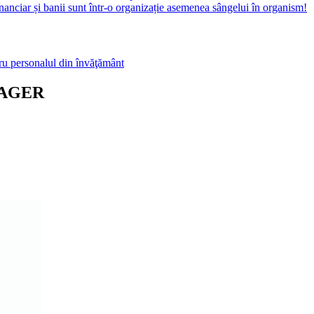
anciar și banii sunt într-o organizație asemenea sângelui în organism!
ru personalul din învăţământ
NAGER