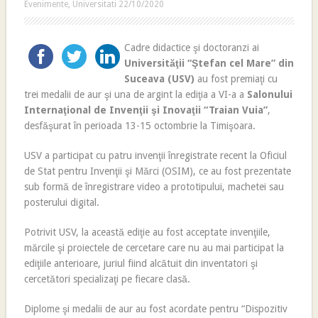
Evenimente
,
Universitati
22/10/2020
Cadre didactice şi doctoranzi ai
Universităţii “Ştefan cel Mare” din
Suceava (USV)
au fost premiaţi cu
trei medalii de aur şi una de argint la ediţia a VI-a a
Salonului
Internaţional de Invenţii şi Inovaţii “Traian Vuia”
,
desfăşurat în perioada 13-15 octombrie la Timişoara.
USV a participat cu patru invenţii înregistrate recent la Oficiul
de Stat pentru Invenţii şi Mărci (OSIM), ce au fost prezentate
sub formă de înregistrare video a prototipului, machetei sau
posterului digital.
Potrivit USV, la această ediţie au fost acceptate invenţiile,
mărcile şi proiectele de cercetare care nu au mai participat la
ediţiile anterioare, juriul fiind alcătuit din inventatori şi
cercetători specializaţi pe fiecare clasă.
Diplome şi medalii de aur au fost acordate pentru “Dispozitiv