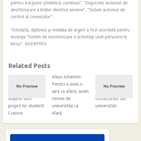
pentru tracţiune scheletică continuă”, “Dispozitiv automat de
deschiciurare a liniilor electrice aeriene”, “Sistem automat de
control al comenzilor”.
Totodată, diplomă şi medalia de argint a fost acordată pentru
invenţia “Sistem de monitorizare a activităţii unei persoane la
birou”. AGERPRES
Related Posts
Mai multe cadre
Klaus Iohannis:
MECT a
didactice
Pentru a avea o
reglementat
universitare
țară ca afară, avem
alegerile
doljene sunt
nevoie de
conducerilor din
proprii lor studenti
universități ca
universitati
Craiova
afară