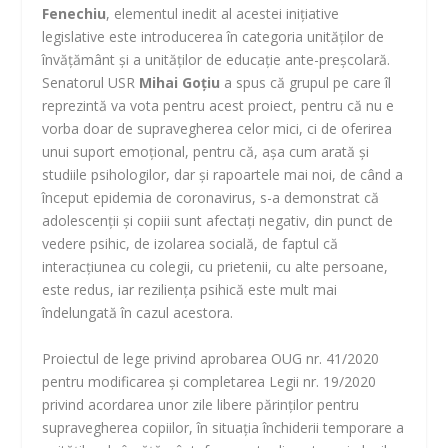
Fenechiu
, elementul inedit al acestei iniţiative
legislative este introducerea în categoria unităţilor de
învăţământ şi a unităţilor de educaţie ante-preşcolară.
Senatorul USR
Mihai Goţiu
a spus că grupul pe care îl
reprezintă va vota pentru acest proiect, pentru că nu e
vorba doar de supravegherea celor mici, ci de oferirea
unui suport emoţional, pentru că, aşa cum arată şi
studiile psihologilor, dar şi rapoartele mai noi, de când a
început epidemia de coronavirus, s-a demonstrat că
adolescenţii şi copiii sunt afectaţi negativ, din punct de
vedere psihic, de izolarea socială, de faptul că
interacţiunea cu colegii, cu prietenii, cu alte persoane,
este redus, iar rezilienţa psihică este mult mai
îndelungată în cazul acestora.
Proiectul de lege privind aprobarea OUG nr. 41/2020
pentru modificarea şi completarea Legii nr. 19/2020
privind acordarea unor zile libere părinţilor pentru
supravegherea copiilor, în situaţia închiderii temporare a