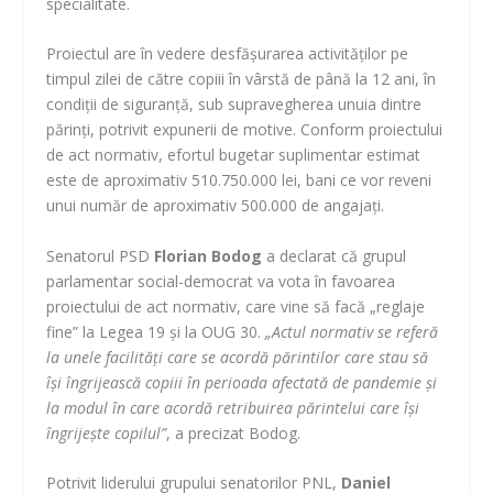
specialitate.
Proiectul are în vedere desfăşurarea activităţilor pe
timpul zilei de către copiii în vârstă de până la 12 ani, în
condiţii de siguranţă, sub supravegherea unuia dintre
părinţi, potrivit expunerii de motive. Conform proiectului
de act normativ, efortul bugetar suplimentar estimat
este de aproximativ 510.750.000 lei, bani ce vor reveni
unui număr de aproximativ 500.000 de angajaţi.
Senatorul PSD
Florian Bodog
a declarat că grupul
parlamentar social-democrat va vota în favoarea
proiectului de act normativ, care vine să facă „reglaje
fine” la Legea 19 şi la OUG 30.
„Actul normativ se referă
la unele facilităţi care se acordă părintilor care stau să
îşi îngrijească copiii în perioada afectată de pandemie şi
la modul în care acordă retribuirea părintelui care îşi
îngrijeşte copilul”
, a precizat Bodog.
Potrivit liderului grupului senatorilor PNL,
Daniel