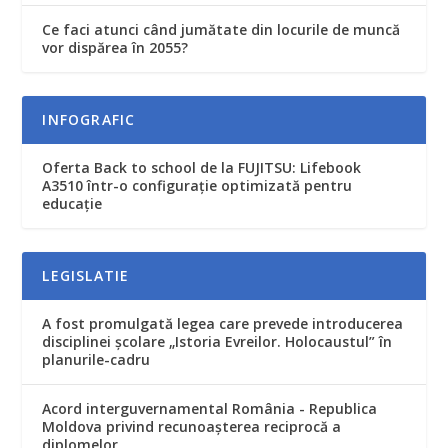
Ce faci atunci când jumătate din locurile de muncă
vor dispărea în 2055?
INFOGRAFIC
Oferta Back to school de la FUJITSU: Lifebook
A3510 într-o configurație optimizată pentru
educație
LEGISLATIE
A fost promulgată legea care prevede introducerea
disciplinei şcolare „Istoria Evreilor. Holocaustul” în
planurile-cadru
Acord interguvernamental România - Republica
Moldova privind recunoaşterea reciprocă a
diplomelor