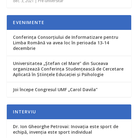
dec. 3, 2021
|
Pre-universitar
EVENIMENTE
Conferința Consorțiului de Informatizare pentru
Limba Română va avea loc în perioada 13-14
decembrie
Universitatea „Ștefan cel Mare” din Suceava
organizează Conferința Studențească de Cercetare
Aplicată în Științele Educației și Psihologie
Joi începe Congresul UMF „Carol Davila”
INTERVIU
Dr. Ion Gheorghe Petrovai: Inovația este sport de
echipă, invenția este sport individual