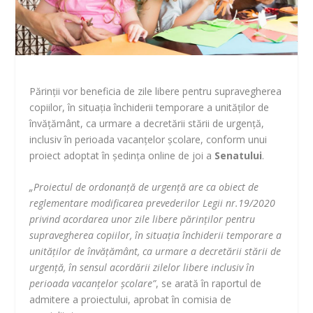
Părinţii vor beneficia de zile libere pentru supravegherea
copiilor, în situaţia închiderii temporare a unităţilor de
învăţământ, ca urmare a decretării stării de urgenţă,
inclusiv în perioada vacanţelor şcolare, conform unui
proiect adoptat în şedinţa online de joi a
Senatului
.
„Proiectul de ordonanţă de urgenţă are ca obiect de
reglementare modificarea prevederilor Legii nr.19/2020
privind acordarea unor zile libere părinţilor pentru
supravegherea copiilor, în situaţia închiderii temporare a
unităţilor de învăţământ, ca urmare a decretării stării de
urgenţă, în sensul acordării zilelor libere inclusiv în
perioada vacanţelor şcolare”
, se arată în raportul de
admitere a proiectului, aprobat în comisia de