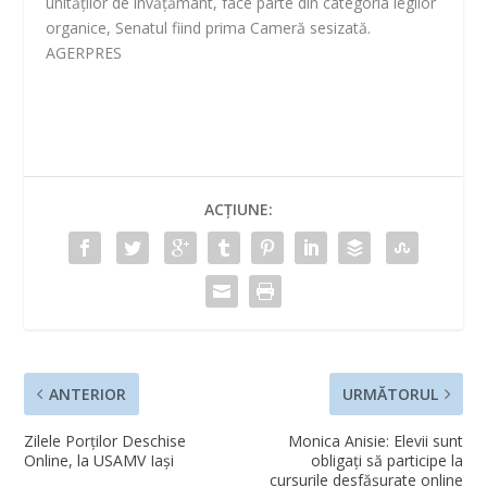
unităţilor de învăţământ, face parte din categoria legilor
organice, Senatul fiind prima Cameră sesizată.
AGERPRES
ACȚIUNE:
ANTERIOR
URMĂTORUL
Zilele Porților Deschise
Monica Anisie: Elevii sunt
Online, la USAMV Iași
obligaţi să participe la
cursurile desfăşurate online