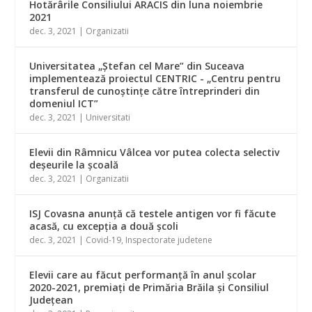
Hotărârile Consiliului ARACIS din luna noiembrie
2021
dec. 3, 2021
|
Organizatii
Universitatea „Ştefan cel Mare” din Suceava
implementează proiectul CENTRIC - „Centru pentru
transferul de cunoștințe către întreprinderi din
domeniul ICT”
dec. 3, 2021
|
Universitati
Elevii din Râmnicu Vâlcea vor putea colecta selectiv
deşeurile la şcoală
dec. 3, 2021
|
Organizatii
ISJ Covasna anunță că testele antigen vor fi făcute
acasă, cu excepţia a două şcoli
dec. 3, 2021
|
Covid-19
,
Inspectorate judetene
Elevii care au făcut performanţă în anul şcolar
2020-2021, premiaţi de Primăria Brăila şi Consiliul
Judeţean