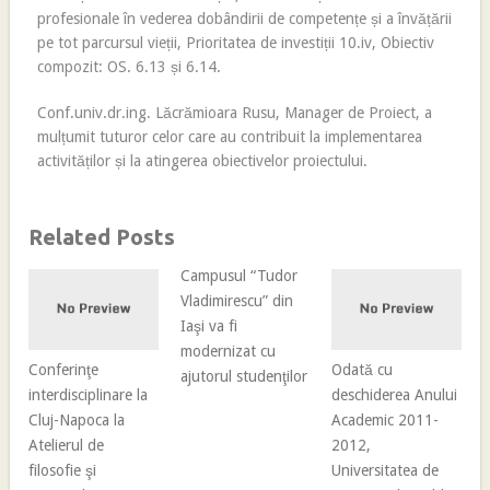
profesionale în vederea dobândirii de competențe și a învățării
pe tot parcursul vieții, Prioritatea de investiții 10.iv, Obiectiv
compozit: OS. 6.13 și 6.14.
Conf.univ.dr.ing. Lăcrămioara Rusu, Manager de Proiect, a
mulțumit tuturor celor care au contribuit la implementarea
activităților și la atingerea obiectivelor proiectului.
Related Posts
Campusul “Tudor
Vladimirescu” din
Iaşi va fi
modernizat cu
Conferinţe
Odată cu
ajutorul studenţilor
interdisciplinare la
deschiderea Anului
Cluj-Napoca la
Academic 2011-
Atelierul de
2012,
filosofie şi
Universitatea de