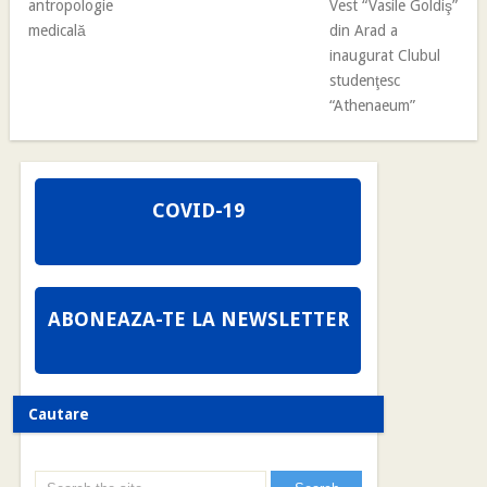
antropologie
Vest “Vasile Goldiş”
medicală
din Arad a
inaugurat Clubul
studenţesc
“Athenaeum”
COVID-19
ABONEAZA-TE LA NEWSLETTER
Cautare