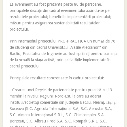
La eveniment au fost prezente peste 80 de persoane,
principalele discuţii din cadrul evenimentului axându-se pe:
rezultatele proiectului; beneficiile implementării proiectului;
măsuri pentru asigurarea sustenabilității rezultatelor
proiectului.
Prin intermediul proiectului PRO-PRACTICA un număr de 76
de studenţi din cadrul Universității „Vasile Alecsandri” din
Bacău, Facultatea de Inginerie au fost sprijiniți pentru tranziția
de la școală la viața activă, prin activitățile implementate în
cadrul proiectului.
Principalele rezultate concretizate în cadrul proiectului:
- Crearea unei Rețelei de parteneriate pentru practică cu 13
membri la nivelul Regiunii Nord-Est, la care au aderat
instituții/societăți comerciale din județele Bacău, Neamț, Iași și
Suceava (S.C. Agricola Internațional S.A, S.C. Aerostar S.A,
S.C. Almera Internațional S.R.L, S.C. Chimcomplex S.A
Borzești, S.C. Albrau Prod S.A, S.C. Rompak S.R.L, S.C.