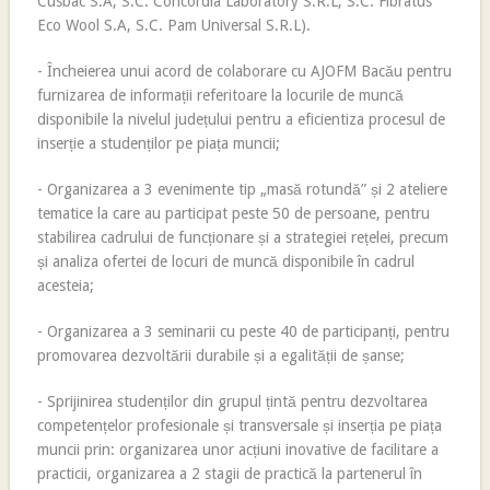
Cusbac S.A, S.C. Concordia Laboratory S.R.L, S.C. Fibratus
Eco Wool S.A, S.C. Pam Universal S.R.L).
- Încheierea unui acord de colaborare cu AJOFM Bacău pentru
furnizarea de informații referitoare la locurile de muncă
disponibile la nivelul județului pentru a eficientiza procesul de
inserție a studenților pe piața muncii;
- Organizarea a 3 evenimente tip „masă rotundă” și 2 ateliere
tematice la care au participat peste 50 de persoane, pentru
stabilirea cadrului de funcționare și a strategiei rețelei, precum
și analiza ofertei de locuri de muncă disponibile în cadrul
acesteia;
- Organizarea a 3 seminarii cu peste 40 de participanți, pentru
promovarea dezvoltării durabile și a egalității de șanse;
- Sprijinirea studenților din grupul țintă pentru dezvoltarea
competențelor profesionale și transversale și inserția pe piața
muncii prin: organizarea unor acțiuni inovative de facilitare a
practicii, organizarea a 2 stagii de practică la partenerul în