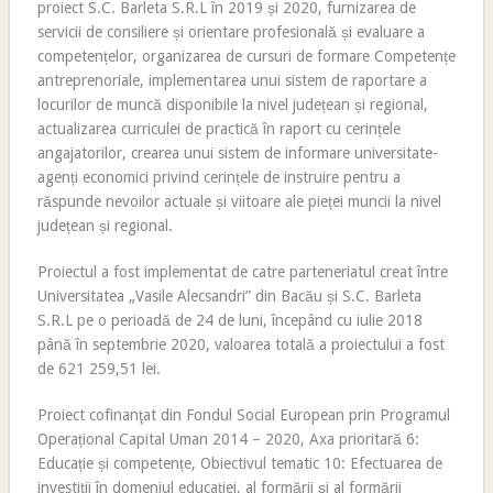
proiect S.C. Barleta S.R.L în 2019 și 2020, furnizarea de
servicii de consiliere și orientare profesională și evaluare a
competențelor, organizarea de cursuri de formare Competențe
antreprenoriale, implementarea unui sistem de raportare a
locurilor de muncă disponibile la nivel județean și regional,
actualizarea curriculei de practică în raport cu cerințele
angajatorilor, crearea unui sistem de informare universitate-
agenți economici privind cerințele de instruire pentru a
răspunde nevoilor actuale și viitoare ale pieței muncii la nivel
județean și regional.
Proiectul a fost implementat de catre parteneriatul creat între
Universitatea „Vasile Alecsandri” din Bacău și S.C. Barleta
S.R.L pe o perioadă de 24 de luni, începând cu iulie 2018
până în septembrie 2020, valoarea totală a proiectului a fost
de 621 259,51 lei.
Proiect cofinanţat din Fondul Social European prin Programul
Operațional Capital Uman 2014 – 2020, Axa prioritară 6:
Educație și competențe, Obiectivul tematic 10: Efectuarea de
investiții în domeniul educației, al formării și al formării