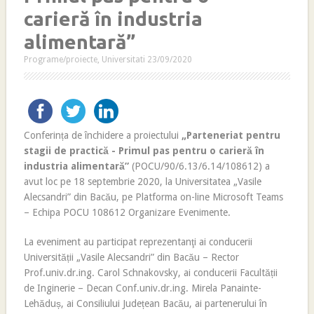
carieră în industria
alimentară”
Programe/proiecte
,
Universitati
23/09/2020
Conferința de închidere a proiectului
„Parteneriat pentru
stagii de practică - Primul pas pentru o carieră în
industria alimentară”
(POCU/90/6.13/6.14/108612) a
avut loc pe 18 septembrie 2020, la Universitatea „Vasile
Alecsandri” din Bacău, pe Platforma on-line Microsoft Teams
– Echipa POCU 108612 Organizare Evenimente.
La eveniment au participat reprezentanţi ai conducerii
Universității „Vasile Alecsandri” din Bacău – Rector
Prof.univ.dr.ing. Carol Schnakovsky, ai conducerii Facultății
de Inginerie – Decan Conf.univ.dr.ing. Mirela Panainte-
Lehăduș, ai Consiliului Județean Bacău, ai partenerului în