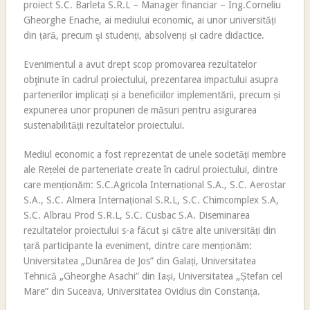
proiect S.C. Barleta S.R.L – Manager financiar – Ing.Corneliu
Gheorghe Enache, ai mediului economic, ai unor universități
din țară, precum şi studenți, absolvenți și cadre didactice.
Evenimentul a avut drept scop promovarea rezultatelor
obţinute ȋn cadrul proiectului, prezentarea impactului asupra
partenerilor implicați și a beneficiilor implementării, precum și
expunerea unor propuneri de măsuri pentru asigurarea
sustenabilității rezultatelor proiectului.
Mediul economic a fost reprezentat de unele societăți membre
ale Rețelei de parteneriate create în cadrul proiectului, dintre
care menționăm: S.C.Agricola Internațional S.A., S.C. Aerostar
S.A., S.C. Almera Internațional S.R.L, S.C. Chimcomplex S.A,
S.C. Albrau Prod S.R.L, S.C. Cusbac S.A. Diseminarea
rezultatelor proiectului s-a făcut și către alte universități din
țară participante la eveniment, dintre care menționăm:
Universitatea „Dunărea de Jos” din Galați, Universitatea
Tehnică „Gheorghe Asachi” din Iași, Universitatea „Ștefan cel
Mare” din Suceava, Universitatea Ovidius din Constanța.