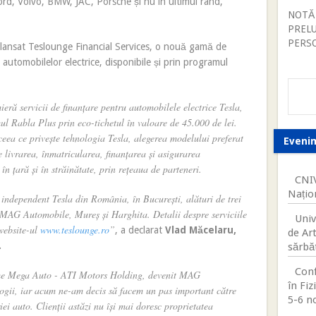
rd, Volvo, BMW, JAC, Porsche și nu în ultimul rând,
NOTĂ
PREL
PERS
 lansat Teslounge Financial Services, o nouă gamă de
a automobilelor electrice, disponibile și prin programul
eră servicii de finanțare pentru automobilele electrice Tesla,
ul Rabla Plus prin eco-tichetul în valoare de 45.000 de lei.
eea ce privește tehnologia Tesla, alegerea modelului preferat
Eveni
re livrarea, înmatricularea, finanțarea și asigurarea
în țară și în străinătate, prin rețeaua de parteneri.
CNIV
Națio
ndependent Tesla din România, în București, alături de trei
l MAG Automobile, Mureș și Harghita. Detalii despre serviciile
Univ
 website-ul
www.teslounge.ro
”
, a declarat
Vlad Măcelaru,
de Ar
.
sărbăt
Conf
rme Mega Auto - ATI Motors Holding, devenit MAG
în Fiz
ogii, iar acum ne-am decis să facem un pas important către
5-6 n
iei auto. Clienții astăzi nu își mai doresc proprietatea