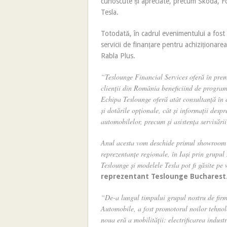
cunoscute și apreciate, precum Skoda, Fo
Tesla.
Totodată, în cadrul evenimentului a fost
servicii de finanțare pentru achiziționare
Rabla Plus.
“Teslounge Financial Services oferă în premi
clienții din România beneficiind de program
Echipa Teslounge oferă atât consultanță în c
și dotările opționale, cât și informații desp
automobilelor, precum și asistența servisării 
Anul acesta vom deschide primul showroom i
reprezentanțe regionale, în Iași prin grupu
Teslounge și modelele Tesla pot fi găsite pe
reprezentant Teslounge Bucharest
“De-a lungul timpului grupul nostru de fi
Automobile, a fost promotorul noilor tehnol
noua eră a mobilității: electrificarea industr