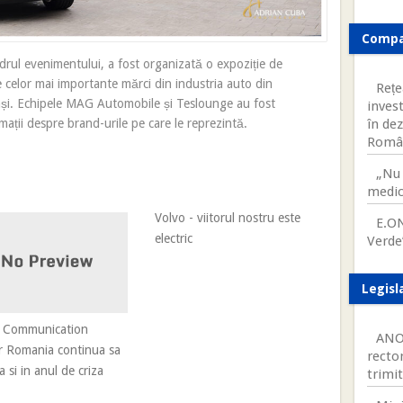
Compa
rul evenimentului, a fost organizată o expoziție de
le celor mai importante mărci din industria auto din
Rețe
 Iași. Echipele MAG Automobile și Teslounge au fost
invest
în de
mații despre brand-urile pe care le reprezintă.
Româ
„Nu 
medic
Volvo - viitorul nostru este
E.ON
electric
Verde
Legisl
 Communication
ANOS
r Romania continua sa
rector
a si in anul de criza
trimi