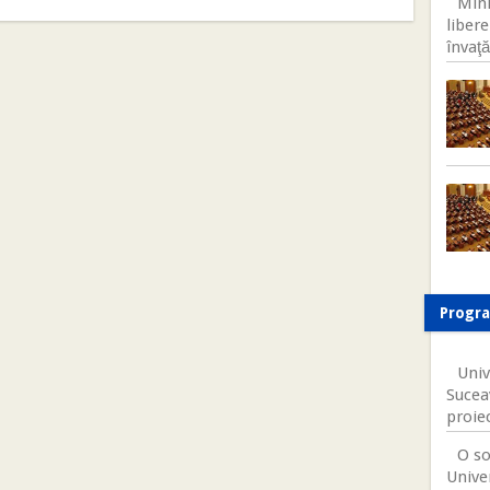
Mini
libere
învaţă
Progr
Univ
Sucea
proie
O so
Univer