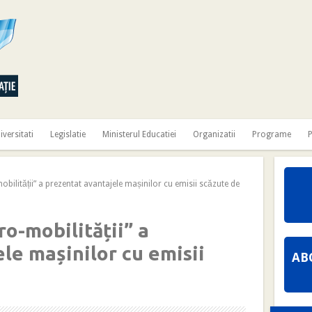
iversitati
Legislatie
Ministerul Educatiei
Organizatii
Programe
P
obilității” a prezentat avantajele mașinilor cu emisii scăzute de
tro-mobilității” a
le mașinilor cu emisii
AB