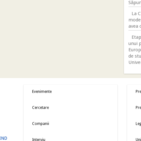
Săpun
La C
moder
avea 
Etap
unui p
Europ
de stu
Unive
Evenimente
Pre
Cercetare
Pre
Companii
Leg
IND
Interviu
Uni