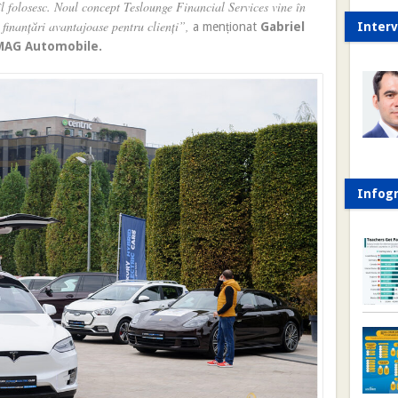
 îl folosesc. Noul concept Teslounge Financial Services vine în
finanțări avantajoase pentru clienți”,
a menționat
Gabriel
Interv
 MAG Automobile.
Infogr