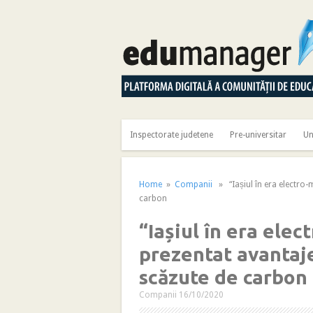
Inspectorate judetene
Pre-universitar
Un
Home
»
Companii
» “Iașiul în era electro-m
carbon
“Iașiul în era elec
prezentat avantaje
scăzute de carbon
Companii
16/10/2020