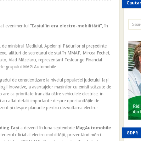
Cauta
rat evenimentul
“Iașiul în era electro-mobilității”
, în
 de ministrul Mediului, Apelor și Pădurilor și președinte
Alexe, alături de secretarul de stat în MMAP, Mircea Fechet,
 auto, Vlad Măcelaru, reprezentant Teslounge Financial
tele grupului MAG Automobile.
adul de conștientizare la nivelul populației județului Iași
logii inovative, a avantajelor mașinilor cu emisii scăzute de
 are ca prioritate tranziția către vehiculele electrice, în
ii au aflat detalii importante despre oportunitățile de
rezent și despre planurile pentru dezvoltarea electro-
ding Iași
a devenit în luna septembrie
MagAutomobile
GDPR
tenerul oficial al electro-mobilității, prezentând mărci