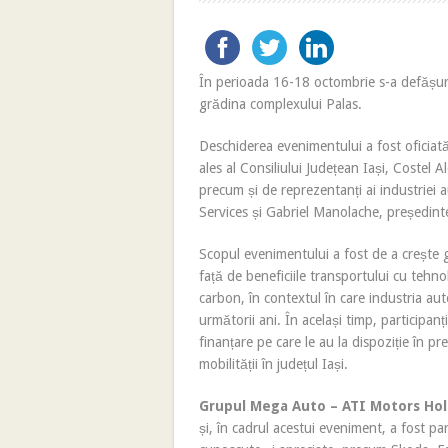
În perioada 16-18 octombrie s-a defășu
grădina complexului Palas.
Deschiderea evenimentului a fost oficiată
ales al Consiliului Județean Iași, Costel 
precum și de reprezentanți ai industriei
Services și Gabriel Manolache, președin
Scopul evenimentului a fost de a crește gr
față de beneficiile transportului cu tehno
carbon, în contextul în care industria auto
următorii ani. În același timp, participanț
finanțare pe care le au la dispoziție în p
mobilității în județul Iași.
Grupul Mega Auto – ATI Motors Hol
și, în cadrul acestui eveniment, a fost par