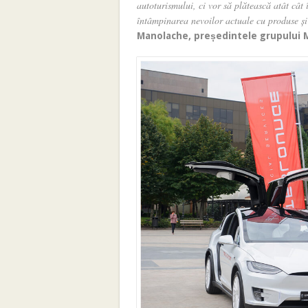
autoturismului, ci vor să plătească atât cât
întâmpinarea nevoilor actuale cu produse și 
Manolache, președintele grupului