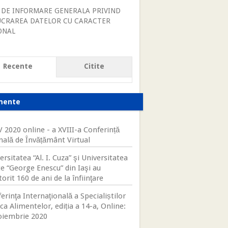
 DE INFORMARE GENERALA PRIVIND
UCRAREA DATELOR CU CARACTER
ONAL
Recente
Citite
mente
 2020 online - a XVIII-a Conferință
nală de Învățământ Virtual
ersitatea “Al. I. Cuza” şi Universitatea
te “George Enescu” din Iaşi au
orit 160 de ani de la înfiinţare
erinţa Internaţională a Specialiștilor
ica Alimentelor, ediția a 14-a, Online:
oiembrie 2020