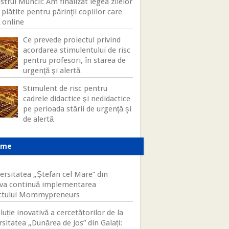
strul Muncii: Am finalizat legea zilelor
 plătite pentru părinţii copiilor care
 online
Ce prevede proiectul privind
acordarea stimulentului de risc
pentru profesori, în starea de
urgenţă şi alertă
Stimulent de risc pentru
cadrele didactice şi nedidactice
pe perioada stării de urgenţă şi
de alertă
ame
ersitatea „Ștefan cel Mare” din
va continuă implementarea
ctului Mommypreneurs
luție inovativă a cercetătorilor de la
sitatea „Dunărea de Jos” din Galați: