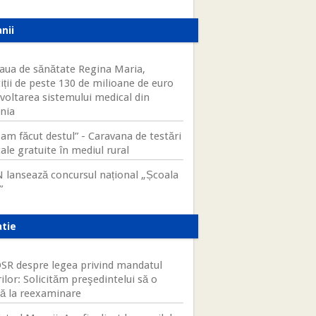
nii
aua de sănătate Regina Maria,
iții de peste 130 de milioane de euro
zvoltarea sistemului medical din
nia
am făcut destul” - Caravana de testări
ale gratuite în mediul rural
 lansează concursul național „Școala
”
atie
R despre legea privind mandatul
ilor: Solicităm preşedintelui să o
tă la reexaminare