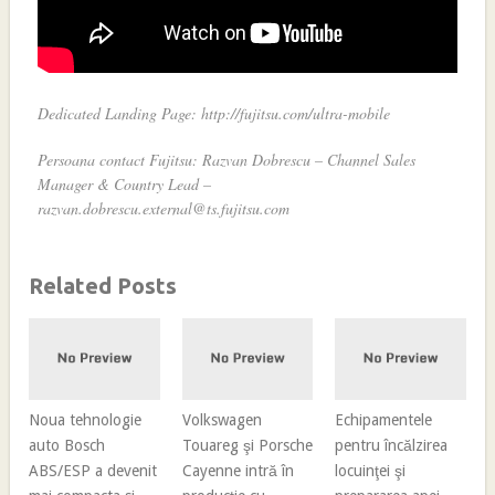
Dedicated Landing Page: http://fujitsu.com/ultra-mobile
Persoana contact Fujitsu: Razvan Dobrescu – Channel Sales
Manager & Country Lead –
razvan.dobrescu.external@ts.fujitsu.com
Related Posts
Noua tehnologie
Volkswagen
Echipamentele
auto Bosch
Touareg şi Porsche
pentru încălzirea
ABS/ESP a devenit
Cayenne intră în
locuinţei şi