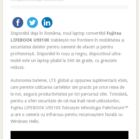
Disponibil deja în România, noul laptop convertibil
Fujitsu
LIFEBOOK U9310X
stabilește noi frontiere în mobilitatea și
securitatea datelor pentru oamenii de afaceri și pentru
profesioniști. Disponibil în roșu și negru, dispozitivul ultra-
mobil este un laptop pliabil la 360 de grade, cu greutate
redusă.
Autonomia bateriei, LTE global și opțiunea suplimentară eSim,
care permite utilizarea cartelelor sim practic pe orice rețea de
la noi, asigură productivitatea pe tot parcursul zilei. Totodată,
pentru a oferi securitate de cel mai înalt nivel utilizatorilor,
Fujitsu LIFEBOOK U9310X folosește tehnologia PalmSecure™
și are o cameră cu infraroșu pentru recunoaștere facială cu
Windows Hello.