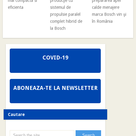
mai compacta si
producţie cu
prepararea apei
eficienta
sistemul de
calde menajere
propulsie paralel
marca Bosch vin şi
complet hibrid de
în România
la Bosch
COVID-19
ABONEAZA-TE LA NEWSLETTER
Cautare