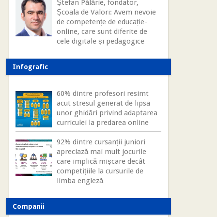
Ștefan Pălărie, fondator,
Școala de Valori: Avem nevoie
de competențe de educație-
online, care sunt diferite de
cele digitale și pedagogice
Infografic
60% dintre profesori resimt
acut stresul generat de lipsa
unor ghidări privind adaptarea
curriculei la predarea online
92% dintre cursanții juniori
apreciază mai mult jocurile
care implică mișcare decât
competițiile la cursurile de
limba engleză
Companii