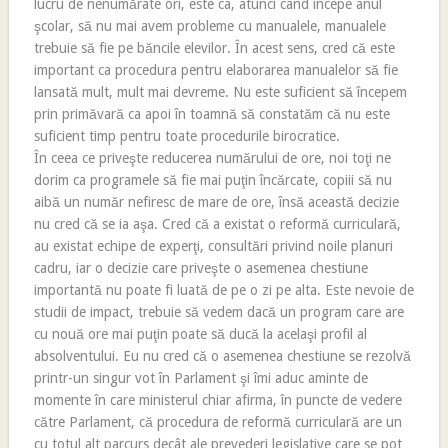
lucru de nenumărate ori, este ca, atunci când începe anul
şcolar, să nu mai avem probleme cu manualele, manualele
trebuie să fie pe băncile elevilor. În acest sens, cred că este
important ca procedura pentru elaborarea manualelor să fie
lansată mult, mult mai devreme. Nu este suficient să începem
prin primăvară ca apoi în toamnă să constatăm că nu este
suficient timp pentru toate procedurile birocratice.
În ceea ce priveşte reducerea numărului de ore, noi toţi ne
dorim ca programele să fie mai puţin încărcate, copiii să nu
aibă un număr nefiresc de mare de ore, însă această decizie
nu cred că se ia aşa. Cred că a existat o reformă curriculară,
au existat echipe de experţi, consultări privind noile planuri
cadru, iar o decizie care priveşte o asemenea chestiune
importantă nu poate fi luată de pe o zi pe alta. Este nevoie de
studii de impact, trebuie să vedem dacă un program care are
cu nouă ore mai puţin poate să ducă la acelaşi profil al
absolventului. Eu nu cred că o asemenea chestiune se rezolvă
printr-un singur vot în Parlament şi îmi aduc aminte de
momente în care ministerul chiar afirma, în puncte de vedere
către Parlament, că procedura de reformă curriculară are un
cu totul alt parcurs decât ale prevederi legislative care se pot