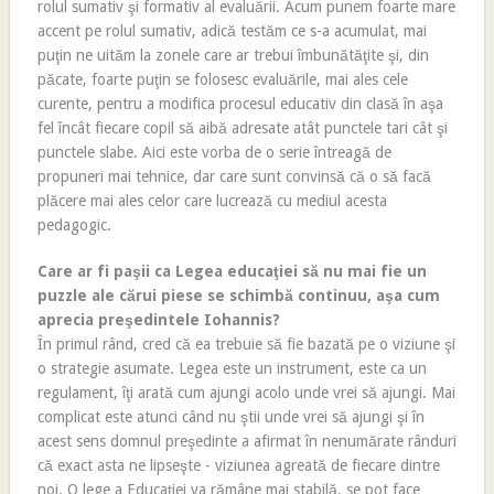
rolul sumativ şi formativ al evaluării. Acum punem foarte mare
accent pe rolul sumativ, adică testăm ce s-a acumulat, mai
puţin ne uităm la zonele care ar trebui îmbunătăţite şi, din
păcate, foarte puţin se folosesc evaluările, mai ales cele
curente, pentru a modifica procesul educativ din clasă în aşa
fel încât fiecare copil să aibă adresate atât punctele tari cât şi
punctele slabe. Aici este vorba de o serie întreagă de
propuneri mai tehnice, dar care sunt convinsă că o să facă
plăcere mai ales celor care lucrează cu mediul acesta
pedagogic.
Care ar fi paşii ca Legea educaţiei să nu mai fie un
puzzle ale cărui piese se schimbă continuu, aşa cum
aprecia preşedintele Iohannis?
În primul rând, cred că ea trebuie să fie bazată pe o viziune şi
o strategie asumate. Legea este un instrument, este ca un
regulament, îţi arată cum ajungi acolo unde vrei să ajungi. Mai
complicat este atunci când nu ştii unde vrei să ajungi şi în
acest sens domnul preşedinte a afirmat în nenumărate rânduri
că exact asta ne lipseşte - viziunea agreată de fiecare dintre
noi. O lege a Educaţiei va rămâne mai stabilă, se pot face