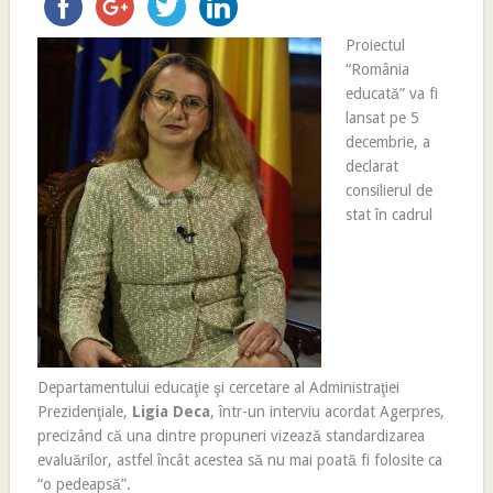
Proiectul
“România
educată” va fi
lansat pe 5
decembrie, a
declarat
consilierul de
stat în cadrul
Departamentului educaţie şi cercetare al Administraţiei
Prezidenţiale,
Ligia Deca
, într-un interviu acordat Agerpres,
precizând că una dintre propuneri vizează standardizarea
evaluărilor, astfel încât acestea să nu mai poată fi folosite ca
“o pedeapsă”.