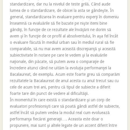
standardizare, dar nu la nivelul de teste grilă. Când aude
lumea de o standardizare, de obicei la asta se gândeşte. În
general, standardizarea în evaluare pentru experţi în domeniu
înseamnă ca evaluările să fie bazate pe nişte itemi bine
gândiţi, în funcţie de ce rezultate ale învăţării ne dorim să
avem şi în funcţie de ce profil al absolventului, în aşa fel încât
o evaluare făcută în mediul urban sau în mediul rural să fie
comparabile, să nu mai avem această discrepanţă şi această
subiectivitate în notare pe care le vedem şi la evaluările
naţionale, din păcate, să putem avea o comparaţie de
încredere atunci când ne uităm la evoluţia performanţei la
Bacalaureat, de exemplu. Acum este foarte greu să comparăm
rezultatele la Bacalaureat de anul acesta cu anul trecut sau cu
cele de acum trei ani, pentru că tipul de subiecte a diferit
foarte tare din punct de vedere al dificultăţii.
În momentul în care există o standardizare şi un corp de
evaluatori profesionişti care să poată gândi astfel de subiecte,
astfel încât să putem vedea la modul real cum evoluează
performanţa fiecărei generaţii…. Aceasta este doar o
propunere, mai sunt şi altele legate de un accent diferit între