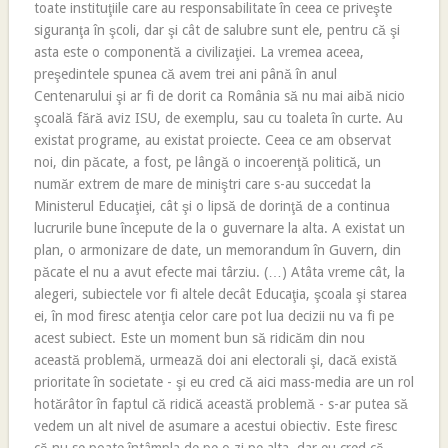
toate instituţiile care au responsabilitate în ceea ce priveşte
siguranţa în şcoli, dar şi cât de salubre sunt ele, pentru că şi
asta este o componentă a civilizaţiei. La vremea aceea,
preşedintele spunea că avem trei ani până în anul
Centenarului şi ar fi de dorit ca România să nu mai aibă nicio
şcoală fără aviz ISU, de exemplu, sau cu toaleta în curte. Au
existat programe, au existat proiecte. Ceea ce am observat
noi, din păcate, a fost, pe lângă o incoerenţă politică, un
număr extrem de mare de miniştri care s-au succedat la
Ministerul Educaţiei, cât şi o lipsă de dorinţă de a continua
lucrurile bune începute de la o guvernare la alta. A existat un
plan, o armonizare de date, un memorandum în Guvern, din
păcate el nu a avut efecte mai târziu. (…) Atâta vreme cât, la
alegeri, subiectele vor fi altele decât Educaţia, şcoala şi starea
ei, în mod firesc atenţia celor care pot lua decizii nu va fi pe
acest subiect. Este un moment bun să ridicăm din nou
această problemă, urmează doi ani electorali şi, dacă există
prioritate în societate - şi eu cred că aici mass-media are un rol
hotărâtor în faptul că ridică această problemă - s-ar putea să
vedem un alt nivel de asumare a acestui obiectiv. Este firesc