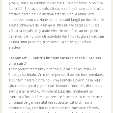
şcoală, adică să termine măcar liceul. În mod firesc, o politică
publică în Educaţie, o măsură sau o reformă nu-şi poate arăta
efectele decât într-un interval atât de lung şi atunci este
normal să avem o viziune pe o perioadă lungă pentru că altfel
aceste schimbări de la un an la altul nu fac decât să nu lase
gândirea iniţială să-şi arate efectele benefice sau mai puţin
benefice, dar nu vom şti niciodată dacă nu reuşim să decidem
asupra unor priorităţi şi să lăsăm ca ele să-şi producă
efectele.
Responsabilii pentru implementarea acestui proiect
cine sunt?
Acest proiect reprezintă o reflecţie, o viziune asumată de
întreaga societate. Cred că responsabili pentru implementarea
ei suntem fiecare dintre noi. Preşedintele a plecat de la rolul
său constituţional şi proiectul “România educată”, din start, a
avut parteneriatul cu Ministerul Educaţiei, indiferent ce
ministru a fost la cârma sa, ceea ce înseamnă că el reprezintă
un cumul de gândire atât din societate, cât şi din zona
administrativă, urmând ca partea de implementare efectivă,