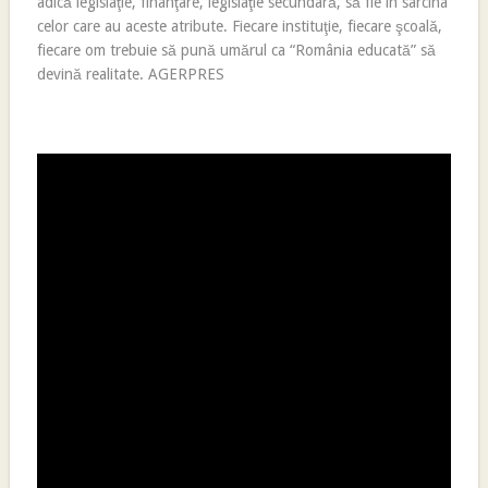
adică legislaţie, finanţare, legislaţie secundară, să fie în sarcina
celor care au aceste atribute. Fiecare instituţie, fiecare şcoală,
fiecare om trebuie să pună umărul ca “România educată” să
devină realitate. AGERPRES