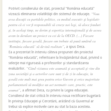
Potrivit consilierului de stat, proiectul “România educată”
“Vom
vizează eliminarea volatilităţii din sistemul de educaţie.
avea discuţii cu partidele politice, cu mediul executiv şi legislativ
pentru că ei vor fi responsabili să creeze noi legi, să aloce fonduri
şi, în acelaşi timp, ne dorim şi expertiza internaţională şi de aceea
avem în derulare un proiect cu cei de la OECD. (…) Fiecare
instituţie, fiecare şcoală, fiecare om trebuie să pună umărul ca
‘România educată’ să devină realitate”
, a spus Deca.
Ea a prezentat în interviu câteva propuneri din proiectul
“România educată”, referitoare la învăţământul dual, privind o
selecţie mai riguroasă a profesorilor şi standardizarea
“Când viziunea este asumată şi acceptată şi vine din
evaluărilor.
zona societăţii şi a actorilor care sunt zi de zi în educaţie, în
şcoală este mult mai greu pentru orice Guvern şi orice majoritate
parlamentară să modifice un act normativ care, practic, este
asumat”
, a afirmat Deca, cu privire la Legea educaţiei.
Consilierul de stat critică în interviu noua rectificare bugetară
în privinţa Educaţiei şi Cercetării, arătând că Guvernul ar
trebui să explice motivele care au stat la baza acesteia.