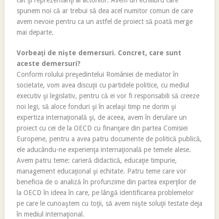
cât şi reprezentanţi ai actorilor. Avem un echilibru care
spunem noi că ar trebui să dea acel numitor comun de care
avem nevoie pentru ca un astfel de proiect să poată merge
mai departe.
Vorbeaţi de nişte demersuri. Concret, care sunt
aceste demersuri?
Conform rolului preşedintelui României de mediator în
societate, vom avea discuţii cu partidele politice, cu mediul
executiv şi legislativ, pentru că ei vor fi responsabili să creeze
noi legi, să aloce fonduri şi în acelaşi timp ne dorim şi
expertiza internaţională şi, de aceea, avem în derulare un
proiect cu cei de la OECD cu finanţare din partea Comisiei
Europene, pentru a avea patru documente de politică publică,
ele aducându-ne experienţa internaţională pe temele alese.
Avem patru teme: carieră didactică, educaţie timpurie,
management educaţional şi echitate. Patru teme care vor
beneficia de o analiză în profunzime din partea experţilor de
la OECD în ideea în care, pe lângă identificarea problemelor
pe care le cunoaştem cu toţii, să avem nişte soluţii testate deja
în mediul internaţional.