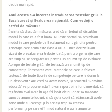
decide mai rapid.
Anul acesta s-a încercat introducerea testelor grilă la
Bacalaureat şi Evaluarea naţională. Cum vedeţi o
astfel de măsură?
Înainte să discutăm măsura, cred că ar trebui să discutăm
modul în care ea a fost luată. Nu este normal să schimbăm
modul în care probele de Bacalaureat sunt gândite pentru
generaţia care acum este clasa a XII-a. Orice decizie luăm
vizavi de o evaluare ea trebuie luată pentru o generaţie care
are timp să se pregătească pentru un anumit tip de evaluare.
Apropo de testele grilă, ele testează un anumit tip de
competenţe. Întrebarea este: Metodele pe care le folosim
testează ele toate tipurile de competenţe pe care le dorim la
un absolvent? Aici cred că avem nevoie, şi proiectul “România
educată” va propune asta într-un raport bine fundamentat, să
regândim evaluările în aşa fel încât ele nu doar să măsoare
sumativ anumite lucruri, ci să ajute copiii să adâncească acele
zone unde au carenţe şi în acelaşi timp să crească
performanţa pe care ei în mod natural o au la anumite