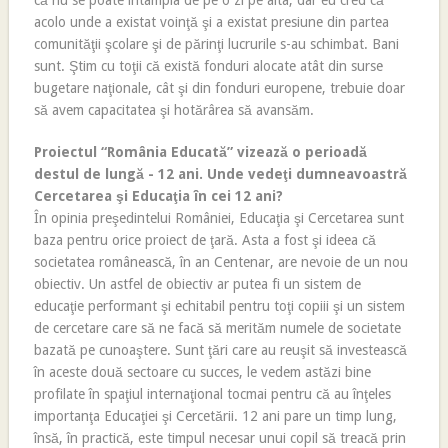
că nu se poate întâmpla de pe o zi pe alta, dar eu cred că
acolo unde a existat voinţă şi a existat presiune din partea
comunităţii şcolare şi de părinţi lucrurile s-au schimbat. Bani
sunt. Ştim cu toţii că există fonduri alocate atât din surse
bugetare naţionale, cât şi din fonduri europene, trebuie doar
să avem capacitatea şi hotărârea să avansăm.
Proiectul “România Educată” vizează o perioadă
destul de lungă - 12 ani. Unde vedeţi dumneavoastră
Cercetarea şi Educaţia în cei 12 ani?
În opinia preşedintelui României, Educaţia şi Cercetarea sunt
baza pentru orice proiect de ţară. Asta a fost şi ideea că
societatea românească, în an Centenar, are nevoie de un nou
obiectiv. Un astfel de obiectiv ar putea fi un sistem de
educaţie performant şi echitabil pentru toţi copiii şi un sistem
de cercetare care să ne facă să merităm numele de societate
bazată pe cunoaştere. Sunt ţări care au reuşit să investească
în aceste două sectoare cu succes, le vedem astăzi bine
profilate în spaţiul internaţional tocmai pentru că au înţeles
importanţa Educaţiei şi Cercetării. 12 ani pare un timp lung,
însă, în practică, este timpul necesar unui copil să treacă prin