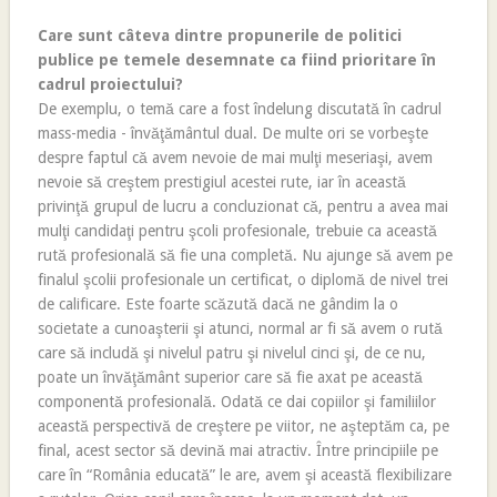
Care sunt câteva dintre propunerile de politici
publice pe temele desemnate ca fiind prioritare în
cadrul proiectului?
De exemplu, o temă care a fost îndelung discutată în cadrul
mass-media - învăţământul dual. De multe ori se vorbeşte
despre faptul că avem nevoie de mai mulţi meseriaşi, avem
nevoie să creştem prestigiul acestei rute, iar în această
privinţă grupul de lucru a concluzionat că, pentru a avea mai
mulţi candidaţi pentru şcoli profesionale, trebuie ca această
rută profesională să fie una completă. Nu ajunge să avem pe
finalul şcolii profesionale un certificat, o diplomă de nivel trei
de calificare. Este foarte scăzută dacă ne gândim la o
societate a cunoaşterii şi atunci, normal ar fi să avem o rută
care să includă şi nivelul patru şi nivelul cinci şi, de ce nu,
poate un învăţământ superior care să fie axat pe această
componentă profesională. Odată ce dai copiilor şi familiilor
această perspectivă de creştere pe viitor, ne aşteptăm ca, pe
final, acest sector să devină mai atractiv. Între principiile pe
care în “România educată” le are, avem şi această flexibilizare