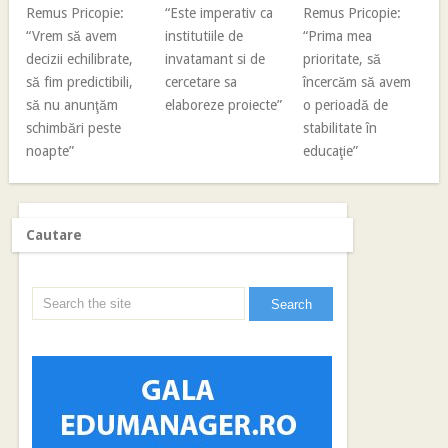
Remus Pricopie:
“Este imperativ ca
Remus Pricopie:
“Vrem să avem
institutiile de
“Prima mea
decizii echilibrate,
invatamant si de
prioritate, să
să fim predictibili,
cercetare sa
încercăm să avem
să nu anunţăm
elaboreze proiecte”
o perioadă de
schimbări peste
stabilitate în
noapte”
educaţie”
Cautare