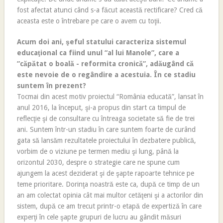
fost afectat atunci când s-a făcut această rectificare? Cred că
aceasta este o întrebare pe care o avem cu toţii.
Acum doi ani, şeful statului caracteriza sistemul
educaţional ca fiind unul “al lui Manole”, care a
”căpătat o boală - reformita cronică”, adăugând că
este nevoie de o regândire a acestuia. În ce stadiu
suntem în prezent?
Tocmai din acest motiv proiectul “România educată”, lansat în
anul 2016, la început, şi-a propus din start ca timpul de
reflecţie şi de consultare cu întreaga societate să fie de trei
ani. Suntem într-un stadiu în care suntem foarte de curând
gata să lansăm rezultatele proiectului în dezbatere publică,
vorbim de o viziune pe termen mediu şi lung, până la
orizontul 2030, despre o strategie care ne spune cum
ajungem la acest deziderat şi de şapte rapoarte tehnice pe
teme prioritare. Dorinţa noastră este ca, după ce timp de un
an am colectat opinia cât mai multor cetăţeni şi a actorilor din
sistem, după ce am trecut printr-o etapă de expertiză în care
experţi în cele şapte grupuri de lucru au gândit măsuri