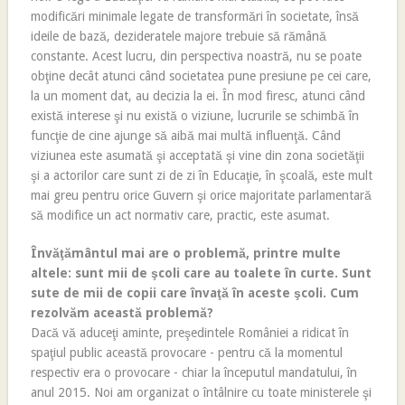
modificări minimale legate de transformări în societate, însă
ideile de bază, dezideratele majore trebuie să rămână
constante. Acest lucru, din perspectiva noastră, nu se poate
obţine decât atunci când societatea pune presiune pe cei care,
la un moment dat, au decizia la ei. În mod firesc, atunci când
există interese şi nu există o viziune, lucrurile se schimbă în
funcţie de cine ajunge să aibă mai multă influenţă. Când
viziunea este asumată şi acceptată şi vine din zona societăţii
şi a actorilor care sunt zi de zi în Educaţie, în şcoală, este mult
mai greu pentru orice Guvern şi orice majoritate parlamentară
să modifice un act normativ care, practic, este asumat.
Învăţământul mai are o problemă, printre multe
altele: sunt mii de şcoli care au toalete în curte. Sunt
sute de mii de copii care învaţă în aceste şcoli. Cum
rezolvăm această problemă?
Dacă vă aduceţi aminte, preşedintele României a ridicat în
spaţiul public această provocare - pentru că la momentul
respectiv era o provocare - chiar la începutul mandatului, în
anul 2015. Noi am organizat o întâlnire cu toate ministerele şi