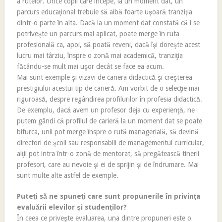
a rutelor. Orice copil care începe, la un moment dat, un
parcurs educaţional trebuie să aibă foarte uşoară tranziţia
dintr-o parte în alta. Dacă la un moment dat constată că i se
potriveşte un parcurs mai aplicat, poate merge în ruta
profesională ca, apoi, să poată reveni, dacă îşi doreşte acest
lucru mai târziu, înspre o zonă mai academică, tranziţia
făcându-se mult mai uşor decât se face ea acum.
Mai sunt exemple şi vizavi de cariera didactică şi creşterea
prestigiului acestui tip de carieră. Am vorbit de o selecţie mai
riguroasă, despre regândirea profilurilor în profesia didactică.
De exemplu, dacă avem un profesor deja cu experienţă, ne
putem gândi că profilul de carieră la un moment dat se poate
bifurca, unii pot merge înspre o rută managerială, să devină
directori de şcoli sau responsabili de managementul curricular,
alţii pot intra într-o zonă de mentorat, să pregătească tinerii
profesori, care au nevoie şi ei de sprijin şi de îndrumare. Mai
sunt multe alte astfel de exemple.
Puteţi să ne spuneţi care sunt propunerile în privinţa
evaluării elevilor şi studenţilor?
În ceea ce priveşte evaluarea, una dintre propuneri este o