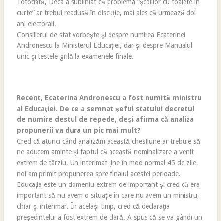
Totodată, Deca a subliniat că problema “şcolilor cu toalete în
curte” ar trebui readusă în discuţie, mai ales că urmează doi
ani electorali.
Consilierul de stat vorbeşte şi despre numirea Ecaterinei
Andronescu la Ministerul Educaţiei, dar şi despre Manualul
unic şi testele grilă la examenele finale.
Recent, Ecaterina Andronescu a fost numită ministru
al Educaţiei. De ce a semnat şeful statului decretul
de numire destul de repede, deşi afirma că analiza
propunerii va dura un pic mai mult?
Cred că atunci când analizăm această chestiune ar trebuie să
ne aducem aminte şi faptul că această nominalizare a venit
extrem de târziu. Un interimat ţine în mod normal 45 de zile,
noi am primit propunerea spre finalul acestei perioade.
Educaţia este un domeniu extrem de important şi cred că era
important să nu avem o situaţie în care nu avem un ministru,
chiar şi interimar. În acelaşi timp, cred că declaraţia
preşedintelui a fost extrem de clară. A spus că se va gândi un