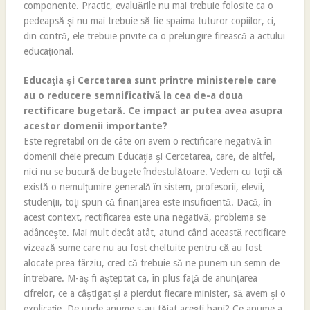
componente. Practic, evaluările nu mai trebuie folosite ca o
pedeapsă şi nu mai trebuie să fie spaima tuturor copiilor, ci,
din contră, ele trebuie privite ca o prelungire firească a actului
educaţional.
Educaţia şi Cercetarea sunt printre ministerele care
au o reducere semnificativă la cea de-a doua
rectificare bugetară. Ce impact ar putea avea asupra
acestor domenii importante?
Este regretabil ori de câte ori avem o rectificare negativă în
domenii cheie precum Educaţia şi Cercetarea, care, de altfel,
nici nu se bucură de bugete îndestulătoare. Vedem cu toţii că
există o nemulţumire generală în sistem, profesorii, elevii,
studenţii, toţi spun că finanţarea este insuficientă. Dacă, în
acest context, rectificarea este una negativă, problema se
adânceşte. Mai mult decât atât, atunci când această rectificare
vizează sume care nu au fost cheltuite pentru că au fost
alocate prea târziu, cred că trebuie să ne punem un semn de
întrebare. M-aş fi aşteptat ca, în plus faţă de anunţarea
cifrelor, ce a câştigat şi a pierdut fiecare minister, să avem şi o
explicaţie. De unde anume s-au tăiat aceşti bani? Ce anume a