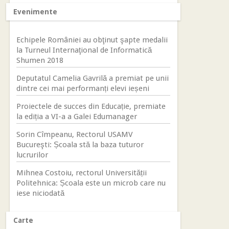
Evenimente
Echipele României au obţinut şapte medalii
la Turneul Internaţional de Informatică
Shumen 2018
Deputatul Camelia Gavrilă a premiat pe unii
dintre cei mai performanți elevi ieșeni
Proiectele de succes din Educație, premiate
la ediția a VI-a a Galei Edumanager
Sorin Cîmpeanu, Rectorul USAMV
Bucureşti: Școala stă la baza tuturor
lucrurilor
Mihnea Costoiu, rectorul Universității
Politehnica: Școala este un microb care nu
iese niciodată
Carte