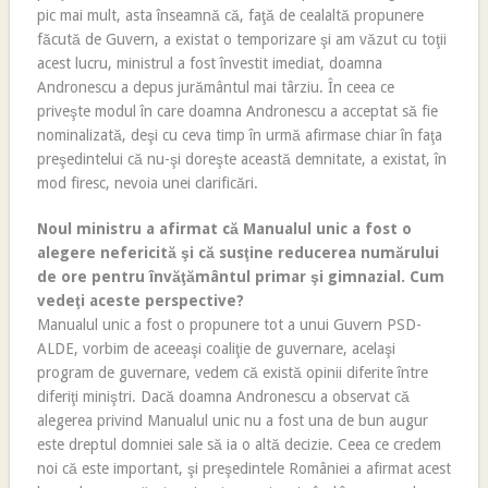
pic mai mult, asta înseamnă că, faţă de cealaltă propunere
făcută de Guvern, a existat o temporizare şi am văzut cu toţii
acest lucru, ministrul a fost învestit imediat, doamna
Andronescu a depus jurământul mai târziu. În ceea ce
priveşte modul în care doamna Andronescu a acceptat să fie
nominalizată, deşi cu ceva timp în urmă afirmase chiar în faţa
preşedintelui că nu-şi doreşte această demnitate, a existat, în
mod firesc, nevoia unei clarificări.
Noul ministru a afirmat că Manualul unic a fost o
alegere nefericită şi că susţine reducerea numărului
de ore pentru învăţământul primar şi gimnazial. Cum
vedeţi aceste perspective?
Manualul unic a fost o propunere tot a unui Guvern PSD-
ALDE, vorbim de aceeaşi coaliţie de guvernare, acelaşi
program de guvernare, vedem că există opinii diferite între
diferiţi miniştri. Dacă doamna Andronescu a observat că
alegerea privind Manualul unic nu a fost una de bun augur
este dreptul domniei sale să ia o altă decizie. Ceea ce credem
noi că este important, şi preşedintele României a afirmat acest