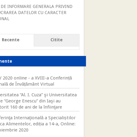
 DE INFORMARE GENERALA PRIVIND
UCRAREA DATELOR CU CARACTER
ONAL
Recente
Citite
mente
 2020 online - a XVIII-a Conferință
nală de Învățământ Virtual
ersitatea “Al. I. Cuza” şi Universitatea
te “George Enescu” din Iaşi au
orit 160 de ani de la înfiinţare
erinţa Internaţională a Specialiștilor
ica Alimentelor, ediția a 14-a, Online:
oiembrie 2020