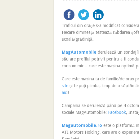
Traficul din orașe s-a modificat considera
Fiecare dimineață testează răbdarea șofer
școală/grădiniță.
MagAutomobile
derulează un sondaj în
său are profilul potrivit pentru a fi condu
consum mic – care este mașina optimă pe
Care este mașina ta de familie/de oraș p
site
și te poți plimba, timp de o săptămână
aici
!
Campania se derulează până pe 4 octombr
sociale MagAutomobile:
Facebook
, Inst
Magautomobile.ro
este o platformă i
ATI Motors Holding, care are o experiență