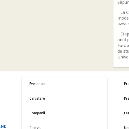
Săpun
La C
moder
avea 
Etap
unui p
Europ
de stu
Unive
Evenimente
Pre
Cercetare
Pre
Companii
Leg
IND
Interviu
Uni