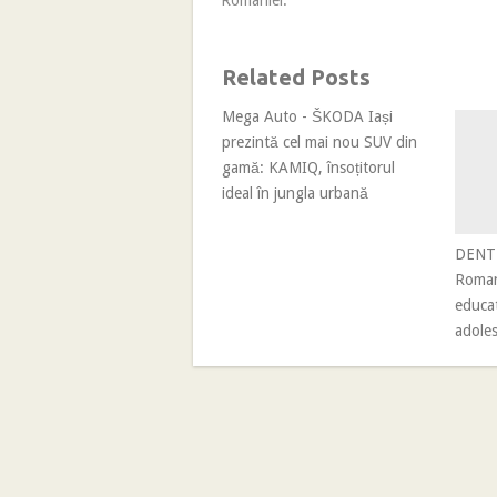
României.
Related Posts
Mega Auto - ŠKODA Iași
prezintă cel mai nou SUV din
gamă: KAMIQ, însoțitorul
ideal în jungla urbană
DENT 
Roman
educat
adoles