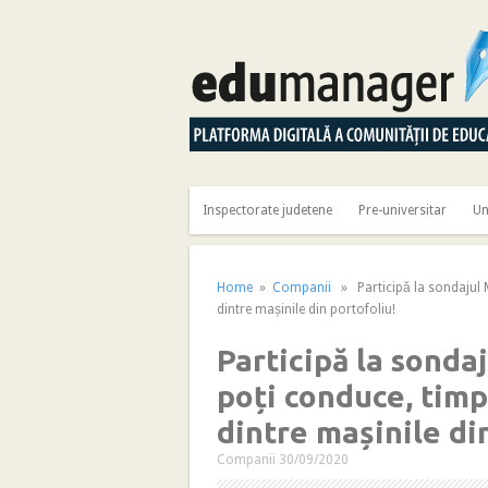
Inspectorate judetene
Pre-universitar
Un
Home
»
Companii
» Participă la sondajul 
dintre mașinile din portofoliu!
Participă la sond
poți conduce, tim
dintre mașinile di
Companii
30/09/2020