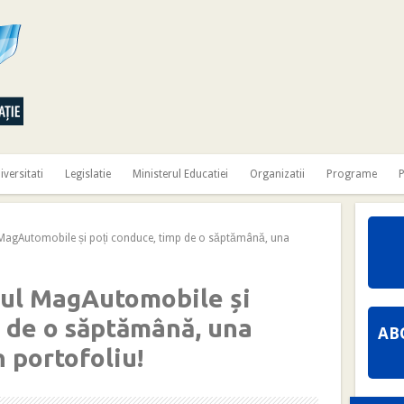
iversitati
Legislatie
Ministerul Educatiei
Organizatii
Programe
P
MagAutomobile și poți conduce, timp de o săptămână, una
ajul MagAutomobile și
p de o săptămână, una
AB
n portofoliu!