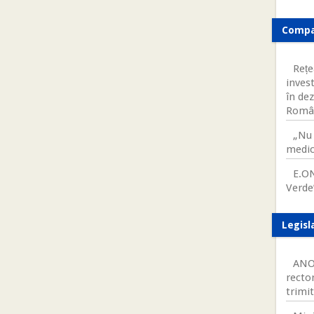
Compa
Rețe
invest
în de
Româ
„Nu 
medic
E.ON
Verde
Legisl
ANOS
rector
trimi