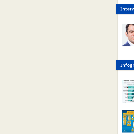
Interv
Infogr