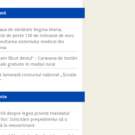
nii
aua de sănătate Regina Maria,
iții de peste 130 de milioane de euro
zvoltarea sistemului medical din
nia
am făcut destul” - Caravana de testări
ale gratuite în mediul rural
 lansează concursul național „Școala
”
atie
R despre legea privind mandatul
ilor: Solicităm preşedintelui să o
tă la reexaminare