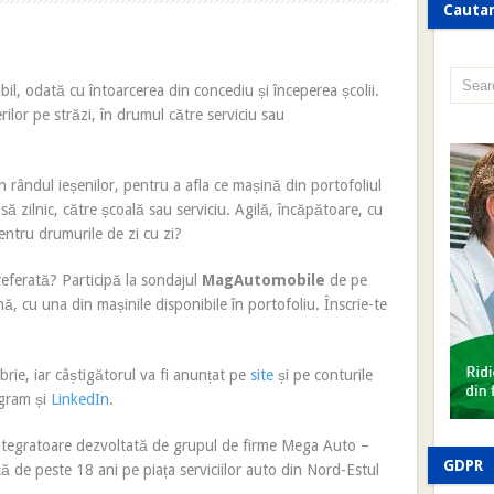
Cauta
bil, odată cu întoarcerea din concediu și începerea școlii.
ilor pe străzi, în drumul către serviciu sau
 rândul ieșenilor, pentru a afla ce mașină din portofoliul
să zilnic, către școală sau serviciu. Agilă, încăpătoare, cu
ntru drumurile de zi cu zi?
referată? Participă la sondajul
MagAutomobile
de pe
, cu una din mașinile disponibile în portofoliu. Înscrie-te
ie, iar câștigătorul va fi anunțat pe
site
și pe conturile
agram și
LinkedIn
.
ntegratoare dezvoltată de grupul de firme Mega Auto –
GDPR
 de peste 18 ani pe piața serviciilor auto din Nord-Estul