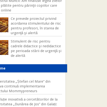
strul Muncii: Am finalizat legea zilelor
 plătite pentru părinţii copiilor care
 online
Ce prevede proiectul privind
acordarea stimulentului de risc
pentru profesori, în starea de
urgenţă şi alertă
Stimulent de risc pentru
cadrele didactice şi nedidactice
pe perioada stării de urgenţă şi
de alertă
ame
ersitatea „Ștefan cel Mare” din
va continuă implementarea
ctului Mommypreneurs
luție inovativă a cercetătorilor de la
sitatea „Dunărea de Jos” din Galați: