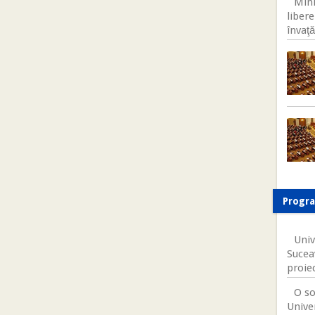
Mini
libere
învaţă
Progr
Univ
Sucea
proie
O so
Univer