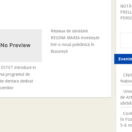
NOTĂ
PREL
PERS
Rețeaua de sănătate
REGINA MARIA investește
într-o nouă policlinică în
București
Eveni
ESTET introduce in
ia programul de
CNIV
Națio
ie dentara dedicat
centilor
Univ
de Ar
sărbăt
Conf
în Fiz
5-6 n