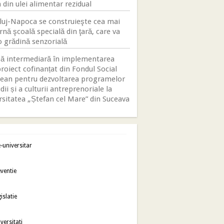
 din ulei alimentar rezidual
luj-Napoca se construieşte cea mai
nă şcoală specială din ţară, care va
o grădină senzorială
ă intermediară în implementarea
roiect cofinanțat din Fondul Social
ean pentru dezvoltarea programelor
dii și a culturii antreprenoriale la
rsitatea „Ștefan cel Mare” din Suceava
-universitar
ventie
islatie
versitati