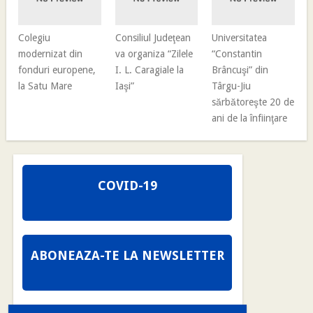
Colegiu
Consiliul Judeţean
Universitatea
modernizat din
va organiza “Zilele
“Constantin
fonduri europene,
I. L. Caragiale la
Brâncuşi” din
la Satu Mare
Iaşi”
Târgu-Jiu
sărbătoreşte 20 de
ani de la înfiinţare
COVID-19
ABONEAZA-TE LA NEWSLETTER