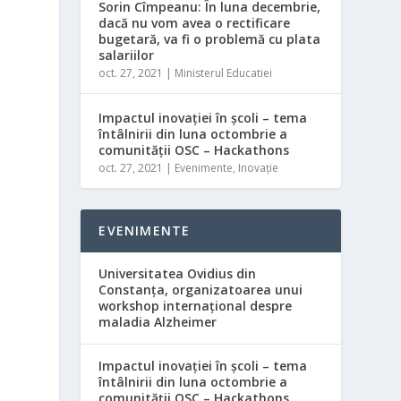
Sorin Cîmpeanu: În luna decembrie,
dacă nu vom avea o rectificare
bugetară, va fi o problemă cu plata
salariilor
oct. 27, 2021
|
Ministerul Educatiei
Impactul inovației în școli – tema
întâlnirii din luna octombrie a
comunității OSC – Hackathons
oct. 27, 2021
|
Evenimente
,
Inovație
EVENIMENTE
Universitatea Ovidius din
Constanța, organizatoarea unui
workshop internațional despre
maladia Alzheimer
Impactul inovației în școli – tema
întâlnirii din luna octombrie a
comunității OSC – Hackathons