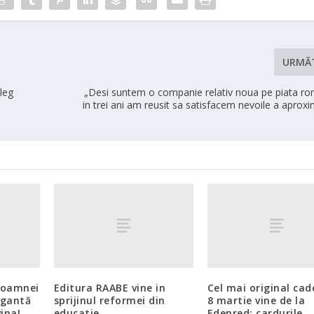
URMĂ
leg
„Desi suntem o companie relativ noua pe piata r
in trei ani am reusit sa satisfacem nevoile a aprox
 toamnei
Editura RAABE vine in
Cel mai original cad
egantă
sprijinul reformei din
8 martie vine de la
ina!
educatie
Edenred: cardurile