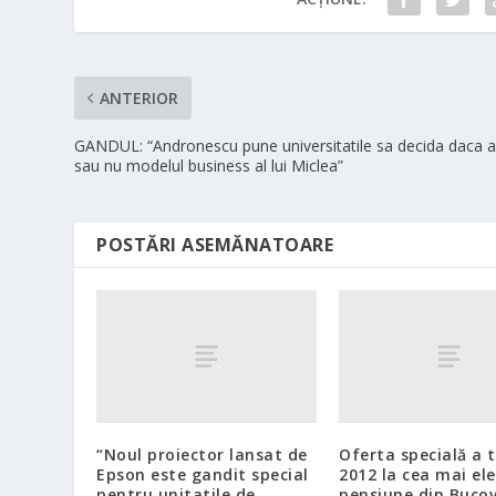
ANTERIOR
GANDUL: “Andronescu pune universitatile sa decida daca a
sau nu modelul business al lui Miclea”
POSTĂRI ASEMĂNATOARE
“Noul proiector lansat de
Oferta specială a
Epson este gandit special
2012 la cea mai el
pentru unitatile de
pensiune din Bucov