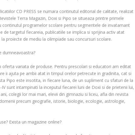
licatiilor CD PRESS se numara continutul editorial de calitate, realizat
evistele Terra Magazin, Doxi si Pipo se situeaza printre primele
 cu continutul programelor scolare pentru segmentele de invatamant
de targetul fiecareia, publicatiile se implica si sprijina activ atat
 de la proiecte de mediu la olimpiade sau concursuri scolare.
ele dumneavoastra?
oferta variata de produse. Pentru prescolari si educatori am editat
re ii ajuta pe ambii atat in timpul orelor petrecute in gradinita, cat si
vista Pipo este insotita, in fiecare luna, de un supliment cu sfaturi de la
I-IV sunt intampinati la inceputul fiecarei luni de Doxi si de prietenii lui,
i, colegii lor mai mari, elevii din gimnaziu si liceu, afla din revista
 domenii precum geografie, istorie, biologie, ecologie, astrologie,
use? Exista un magazine online?