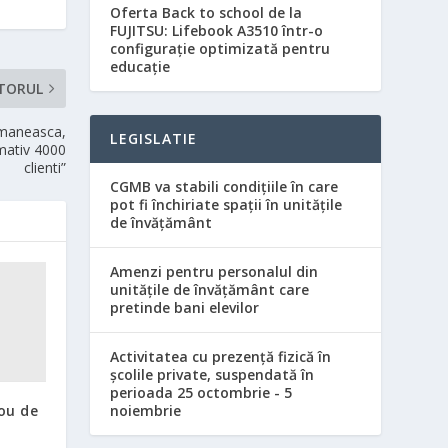
Oferta Back to school de la
FUJITSU: Lifebook A3510 într-o
configurație optimizată pentru
educație
TORUL
omaneasca,
LEGISLATIE
imativ 4000
clienti”
CGMB va stabili condiţiile în care
pot fi închiriate spaţii în unităţile
de învăţământ
Amenzi pentru personalul din
unităţile de învăţământ care
pretinde bani elevilor
Activitatea cu prezenţă fizică în
şcolile private, suspendată în
perioada 25 octombrie - 5
ou de
noiembrie