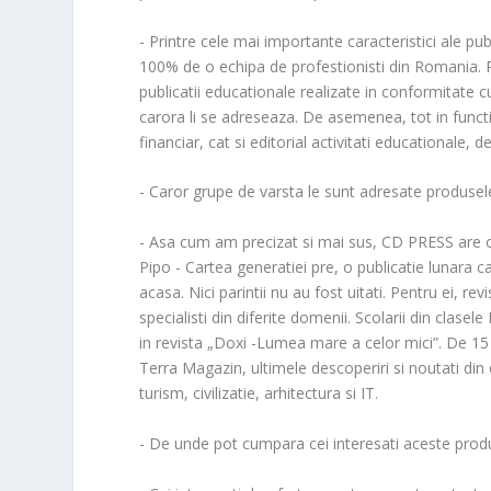
- Printre cele mai importante caracteristici ale pub
100% de o echipa de profestionisti din Romania. R
publicatii educationale realizate in conformitate
carora li se adreseaza. De asemenea, tot in functie 
financiar, cat si editorial activitati educationale,
- Caror grupe de varsta le sunt adresate produs
- Asa cum am precizat si mai sus, CD PRESS are o 
Pipo - Cartea generatiei pre, o publicatie lunara ca
acasa. Nici parintii nu au fost uitati. Pentru ei, re
specialisti din diferite domenii. Scolarii din clasele 
in revista „Doxi -Lumea mare a celor mici”. De 15 an
Terra Magazin, ultimele descoperiri si noutati din
turism, civilizatie, arhitectura si IT.
- De unde pot cumpara cei interesati aceste prod