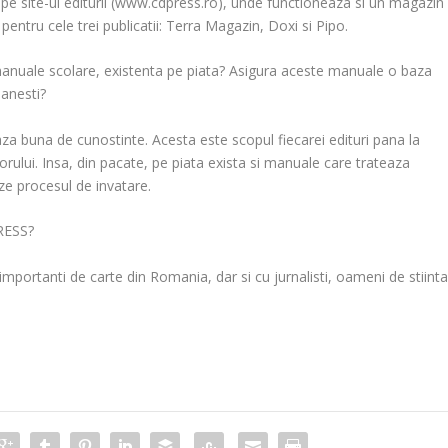
 pe site-ul editurii (www.cdpress.ro), unde functioneaza si un magazin
ntru cele trei publicatii: Terra Magazin, Doxi si Pipo.
manuale scolare, existenta pe piata? Asigura aceste manuale o baza
manesti?
za buna de cunostinte. Acesta este scopul fiecarei edituri pana la
ului. Insa, din pacate, pe piata exista si manuale care trateaza
eze procesul de invatare.
PRESS?
 importanti de carte din Romania, dar si cu jurnalisti, oameni de stiinta