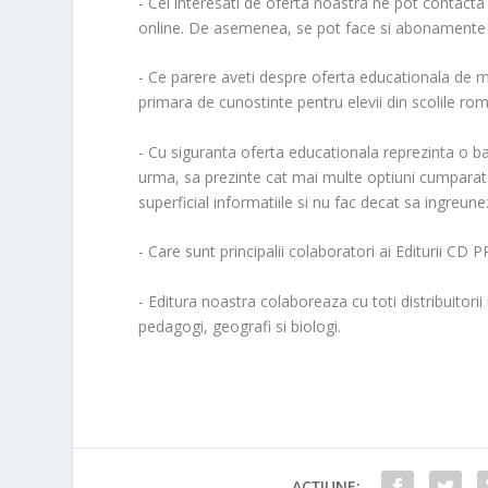
- Cei interesati de oferta noastra ne pot contacta
online. De asemenea, se pot face si abonamente pe
- Ce parere aveti despre oferta educationala de 
primara de cunostinte pentru elevii din scolile ro
- Cu siguranta oferta educationala reprezinta o ba
urma, sa prezinte cat mai multe optiuni cumparator
superficial informatiile si nu fac decat sa ingreun
- Care sunt principalii colaboratori ai Editurii CD 
- Editura noastra colaboreaza cu toti distribuitorii
pedagogi, geografi si biologi.
ACȚIUNE: