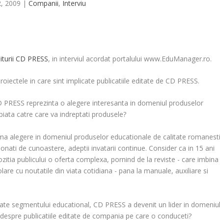
2, 2009
|
Companii
,
Interviu
iturii CD PRESS
, in interviul acordat portalului www.EduManager.ro.
roiectele in care sint implicate publicatiile editate de CD PRESS.
 PRESS reprezinta o alegere interesanta in domeniul produselor
piata catre care va indreptati produsele?
ma alegere in domeniul produselor educationale de calitate romanest
asionati de cunoastere, adeptii invatarii continue. Consider ca in 15 ani
zitia publicului o oferta complexa, pornind de la reviste - care imbina
lare cu noutatile din viata cotidiana - pana la manuale, auxiliare si
cate segmentului educational, CD PRESS a devenit un lider in domeniu
te despre publicatiile editate de compania pe care o conduceti?