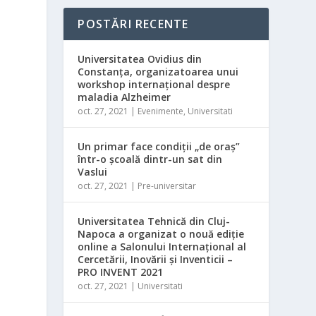
POSTĂRI RECENTE
Universitatea Ovidius din
Constanța, organizatoarea unui
workshop internațional despre
maladia Alzheimer
oct. 27, 2021
|
Evenimente
,
Universitati
Un primar face condiții „de oraș”
într-o școală dintr-un sat din
Vaslui
oct. 27, 2021
|
Pre-universitar
i
Universitatea Tehnică din Cluj-
Napoca a organizat o nouă ediţie
online a Salonului Internaţional al
Cercetării, Inovării şi Inventicii –
PRO INVENT 2021
oct. 27, 2021
|
Universitati
l