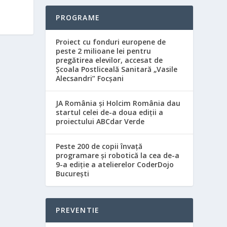
PROGRAME
Proiect cu fonduri europene de
peste 2 milioane lei pentru
pregătirea elevilor, accesat de
Şcoala Postliceală Sanitară „Vasile
Alecsandri” Focşani
JA România și Holcim România dau
startul celei de-a doua ediții a
proiectului ABCdar Verde
Peste 200 de copii învață
programare și robotică la cea de-a
9-a ediție a atelierelor CoderDojo
București
PREVENTIE