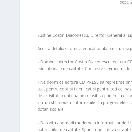
sept. 
Sustine
Costin Diaconescu
, Director General al
Ed
Acesta detaliaza oferta educationala a editurii si p
- Domnule director Costin Diaconescu, editura CD
educationale de calitate. Care este segmentul de 
- Ne dorim ca editura CD PRESS sa reprezinte pri
atat pentru copii si tineri, cat si pentru toti cei p
de activitate continua am reusit sa punem la dispo
intr-un stil modern informatiile din programele sco
dotari scolare.
- Datorita abordarii moderne a informatiilor dedi
publicatiilor de calitate. Spuneti-ne cateva cuvin