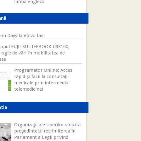
limba engleză
nii
-in Days la Volvo Iași
opul FUJITSU LIFEBOOK U9310X,
logie de vârf în mobilitatea de
ess
Programator Online: Acces
rapid și facil la consultații
medicale prin intermediul
telemedicinei
atie
Organizaţii ale tinerilor solicită
preşedintelui retrimiterea în
Parlament a Legii privind