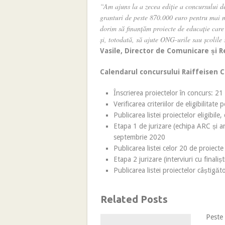
“Am ajuns la a zecea ediție a concursului d
granturi de peste 870.000 euro pentru mai 
dorim să finanțăm proiecte de educație car
și, totodată, să ajute ONG-urile sau școlile 
Vasile, Director de Comunicare și Re
Calendarul concursului Raiffeisen C
Înscrierea proiectelor în concurs: 21
Verificarea criteriilor de eligibilita
Publicarea listei proiectelor eligibil
Etapa 1 de jurizare (echipa ARC și a
septembrie 2020
Publicarea listei celor 20 de proiect
Etapa 2 jurizare (interviuri cu finali
Publicarea listei proiectelor câștig
Related Posts
Peste