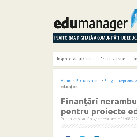
Inspectorate judetene
Pre-universitar
Un
Home
»
Pre-universitar
•
Programe/proiecte
educaționale
Finanțări nerambur
pentru proiecte e
Pre-universitar
,
Programe/proiecte
06/08/20