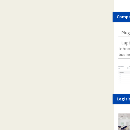
Compa
Plug
Lapt
tehno
busin
Legisl