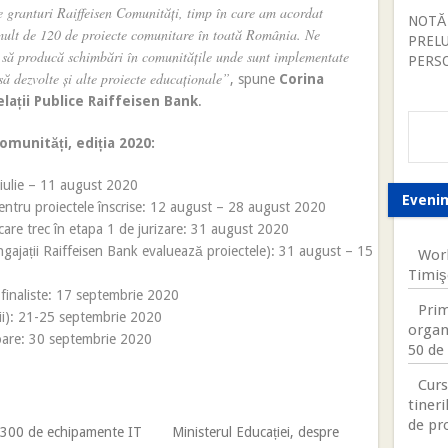
e granturi Raiffeisen Comunități, timp în care am acordat
NOTĂ
mult de 120 de proiecte comunitare în toată România. Ne
PREL
e să producă schimbări în comunitățile unde sunt implementate
PERS
să dezvolte și alte proiecte educaționale”
, spune
Corina
lații Publice Raiffeisen Bank
.
omunități, ediția 2020:
 iulie – 11 august 2020
Eveni
te pentru proiectele înscrise: 12 august – 28 august 2020
e, care trec în etapa 1 de jurizare: 31 august 2020
ngajații Raiffeisen Bank evaluează proiectele): 31 august – 15
Worl
Timiş
e finaliste: 17 septembrie 2020
Prim
știi): 21-25 septembrie 2020
organ
ătoare: 30 septembrie 2020
50 de 
Curs
tineri
de pr
 300 de echipamente IT
Ministerul Educației, despre