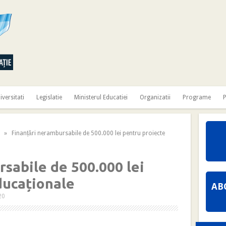
iversitati
Legislatie
Ministerul Educatiei
Organizatii
Programe
P
» Finanțări nerambursabile de 500.000 lei pentru proiecte
sabile de 500.000 lei
ducaționale
AB
20