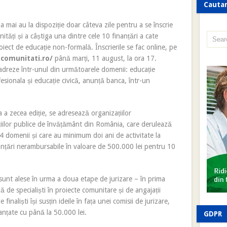
Cauta
a mai au la dispoziție doar câteva zile pentru a se înscrie
tăți și a câștiga una dintre cele 10 finanțări a cate
ect de educație non-formală. Înscrierile se fac online, pe
ncomunitati.ro/
până marți, 11 august, la ora 17.
cadreze într-unul din următoarele domenii: educație
esionala și educație civică, anunță banca, într-un
 a zecea ediție, se adresează organizațiilor
țiilor publice de învățământ din România, care derulează
4 domenii și care au minimum doi ani de activitate la
anțări nerambursabile în valoare de 500.000 lei pentru 10
sunt alese în urma a doua etape de jurizare – în prima
 de specialiști în proiecte comunitare și de angajații
inaliști își susțin ideile în fața unei comisii de jurizare,
nanțate cu până la 50.000 lei.
GDPR