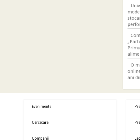
Univ
moder
stocar
perfo
Conf
„Parte
Primul
alime
O mi
online
ani di
Evenimente
Pre
Cercetare
Pre
Companii
Leg