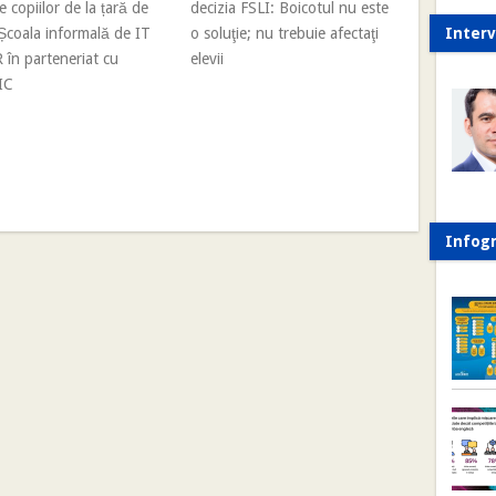
e copiilor de la țară de
decizia FSLI: Boicotul nu este
Școala informală de IT
o soluţie; nu trebuie afectaţi
Interv
 în parteneriat cu
elevii
IC
Infogr