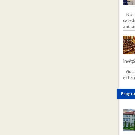
Noi 
cated
anului
învăţ
Guve
exter
Progr