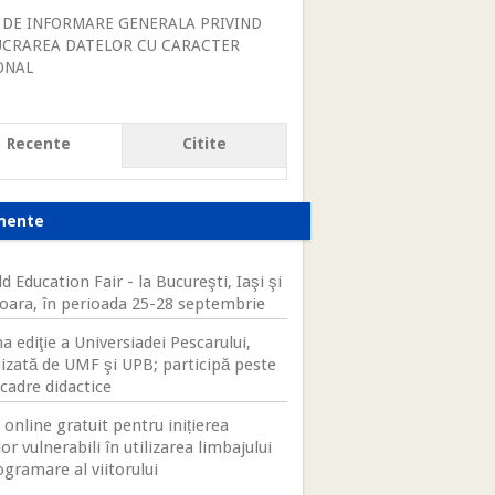
 DE INFORMARE GENERALA PRIVIND
UCRAREA DATELOR CU CARACTER
ONAL
Recente
Citite
mente
d Education Fair - la Bucureşti, Iaşi şi
oara, în perioada 25-28 septembrie
a ediţie a Universiadei Pescarului,
izată de UMF şi UPB; participă peste
cadre didactice
 online gratuit pentru inițierea
lor vulnerabili în utilizarea limbajului
ogramare al viitorului