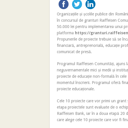
Organizațiile și școlile publice din Români
în concursul de granturi Raiffeisen Comuni
50.000 lei pentru implementarea unui proi
platforma
https://granturi.raiffeise
Propunerile de proiecte trebuie să se în
financiară, antreprenorială, educație prof
comunicat de presă.
Programul Raiffeisen Comunități, ajuns la
neguvernamentale mici și medii și institu
proiecte de educație non-formală în cele 
momentul înscrierii. Programul oferă fin
proiecte educaționale.
Cele 10 proiecte care vor primi un grant 
etapa proiectele sunt evaluate de o echipă
Raiffeisen Bank, iar în a doua etapă 20 de f
care alege cele 10 proiecte care vor fi fi