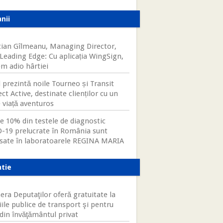
nii
tian Gîlmeanu, Managing Director,
Leading Edge: Cu aplicația WingSign,
m adio hârtiei
 prezintă noile Tourneo și Transit
t Active, destinate clienților cu un
e viață aventuros
e 10% din testele de diagnostic
-19 prelucrate în România sunt
sate în laboratoarele REGINA MARIA
atie
ra Deputaţilor oferă gratuitate la
iile publice de transport şi pentru
 din învăţământul privat