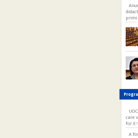
Anum
didact
primi 
Progr
UOC 
care v
for E
A fo