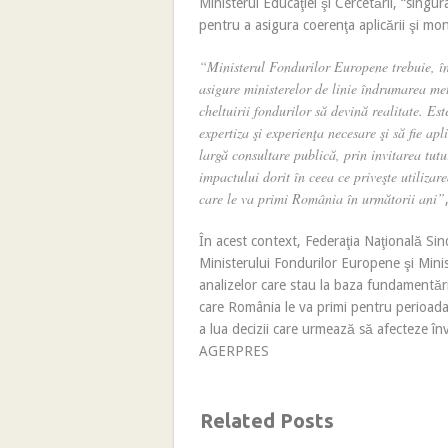
Ministerul Educaţiei şi Cercetării, “singur
pentru a asigura coerenţa aplicării şi monit
“Ministerul Fondurilor Europene trebuie, îns
asigure ministerelor de linie îndrumarea meto
cheltuirii fondurilor să devină realitate. Este
expertiza şi experienţa necesare şi să fie apl
largă consultare publică, prin invitarea tutu
impactului dorit în ceea ce priveşte utilizar
care le va primi România în următorii ani”
În acest context, Federaţia Naţională Sin
Ministerului Fondurilor Europene şi Minist
analizelor care stau la baza fundamentării
care România le va primi pentru perioada
a lua decizii care urmează să afecteze î
AGERPRES
Related Posts