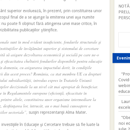
NOTĂ
ământ superior evoluează, în prezent, prin constituirea unor
PREL
scopul final de a se ajunge la emiterea unei aşa numite
PERS
c nu poate fi obţinut fără atingerea unei mase critice, în
ibilitatea publicaţiilor ştiinţifice.
onale sunt în mod evident insuficiente, fondurile structurale şi
instituţiilor de învăţământ superior şi sistemului de cercetare
tă să asigure dezvoltarea economică şi socială pe care ne-o
Eveni
 şi eficacitatea cheltuirii fondurilor disponibile pentru educaţie
 în domeniu, cu asigurarea impactului dorit, în condiţiile
ării din acest proces? România, ca stat membru UE cu drepturi
“Pro
Covid-
iului subsidiarităţii, introdus expres în Tratatele Uniunii
webin
elor decizionale la un nivel cât mai apropiat de beneficiar.
educa
e în Regulamentele europene (eficienţă, eficacitate în
 printre altele, constituirea unor organisme intermediare la
Laur
az, desfiinţarea lor, întrucât, au o mai bună cunoaştere a
excele
iilor sectoriale”,
susţin reprezentanţii Alma Mater.
”Obe
noi ed
d investiţiile în Educaţie şi Cercetare trebuie să fie luate la
iulie 