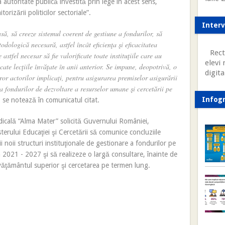
a autoritate publică învestită prin lege în acest sens,
orizării politicilor sectoriale”.
Interv
ă, să creeze sistemul coerent de gestiune a fondurilor, să
dologică necesară, astfel încât eficienţa şi eficacitatea
Rect
 astfel necesar să fie valorificate toate instituţiile care au
elevi
icate lecţiile învăţate în anii anterior. Se impune, deopotrivă, o
digita
ror actorilor implicaţi, pentru asigurarea premiselor asigurării
ea fondurilor de dezvoltare a resurselor umane şi cercetării pe
Infogr
, se notează în comunicatul citat.
dicală “Alma Mater” solicită Guvernului României,
erului Educaţiei şi Cercetării să comunice concluziile
 noii structuri instituţionale de gestionare a fondurilor pe
 2021 - 2027 şi să realizeze o largă consultare, înainte de
nvăţământul superior şi cercetarea pe termen lung.