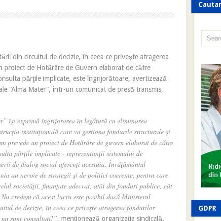
Cauta
ării din circuitul de decizie, în ceea ce priveşte atragerea
 proiect de Hotărâre de Guvern elaborat de către
nsulta părţile implicate, este îngrijorătoare, avertizează
cale “Alma Mater”, într-un comunicat de presă transmis,
” îşi exprimă îngrijorarea în legătură cu eliminarea
trucţia instituţională care va gestiona fondurile structurale şi
cum prevede un proiect de Hotărâre de guvern elaborat de către
lta părţile implicate - reprezentanţii sistemului de
nerii de dialog social aferenţi acestuia. Învăţământul
nia au nevoie de strategii şi de politici coerente, pentru care
elul societăţii, finanţate adecvat, atât din fonduri publice, cât
. Nu credem că acest lucru este posibil dacă Ministerul
cuitul de decizie, în ceea ce priveşte atragerea fondurilor
GDPR
 nu sunt consultaţi!”
, menţionează organizaţia sindicală.