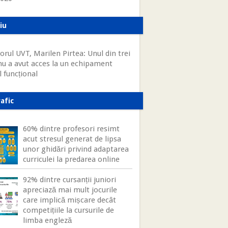
iu
orul UVT, Marilen Pirtea: Unul din trei
 nu a avut acces la un echipament
l funcțional
afic
60% dintre profesori resimt
acut stresul generat de lipsa
unor ghidări privind adaptarea
curriculei la predarea online
92% dintre cursanții juniori
apreciază mai mult jocurile
care implică mișcare decât
competițiile la cursurile de
limba engleză