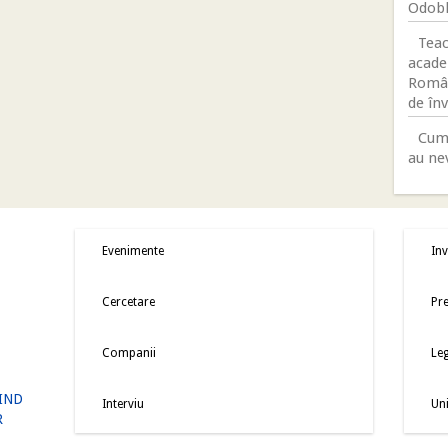
Odobl
Teac
acade
Român
de în
Cum 
au ne
Evenimente
Inv
Cercetare
Pre
Companii
Leg
IND
Interviu
Uni
R