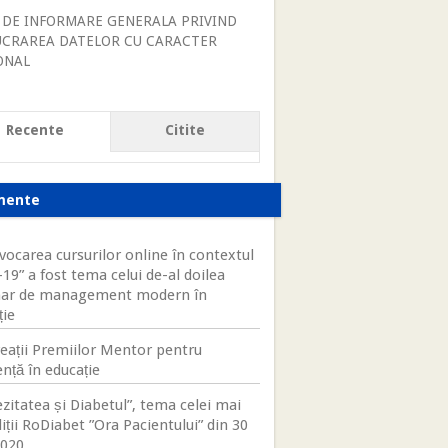
 DE INFORMARE GENERALA PRIVIND
UCRAREA DATELOR CU CARACTER
ONAL
Recente
Citite
mente
vocarea cursurilor online în contextul
19” a fost tema celui de-al doilea
ar de management modern în
ție
eații Premiilor Mentor pentru
nță în educație
zitatea și Diabetul”, tema celei mai
iții RoDiabet ”Ora Pacientului” din 30
2020