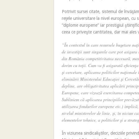
Potrivit sursei citate, sistemul de învăţ
reţele universitare la nivel european, cu 
“diplome europene” iar prestigiul ştiinţifi
ceea ce priveşte cantitatea, dar mai ales viz
“În contextul în care resursele bugetare naţi
de investiţii sunt singurele care pot asigura 
din România competitivitatea necesară, meni
dorim cu toţii. Cum va fi asigurată eficienţa
şi cercetare, aplicarea politicilor naţionale
eliminării Ministerului Educaţiei şi Cercet
depline, are obligativitatea aplicării princip
Europene, care vizează exercitarea competenţ
Subliniem că aplicarea principiilor prevăzut
utilizarea fondurilor europene etc.) implică,
nivelul ministerelor de linie, şi, în niciun c
elementelor tehnice, a politicilor şi a strateg
În viziunea sindicaliştilor, deciziile privin