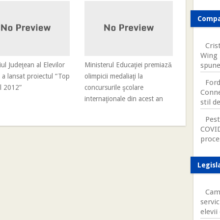
Compa
Cris
Wing 
iul Judeţean al Elevilor
Ministerul Educaţiei premiază
spune
a lansat proiectul “Top
olimpicii medaliaţi la
Ford
l 2012”
concursurile şcolare
Connec
internaţionale din acest an
stil d
Pest
COVID
proce
Legisl
Came
servic
elevii