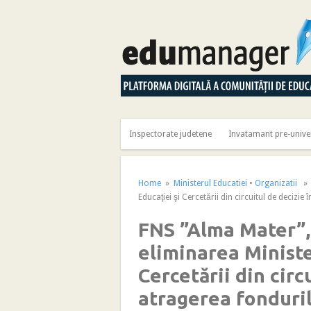
Inspectorate judetene
Invatamant pre-unive
Home
»
Ministerul Educatiei
•
Organizatii
» F
Educaţiei şi Cercetării din circuitul de decizi
FNS ”Alma Mater”, 
eliminarea Ministe
Cercetării din circ
atragerea fonduri