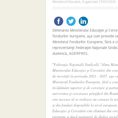
Ministerul Educatiei
,
Organizatii
27/07/2020
Eliminarea Ministerului Educaţiei şi Cercet
fondurilor europene, aşa cum prevede un
Ministerul Fondurilor Europene, fără a co
reprezentanţii Federaţiei Naţionale Sindi
duminică, AGERPRES.
Federaţia Naţională Sindicală “Alma Mater
“
Ministerului Educaţiei şi Cercetării din cons
de investiţii în perioada 2021 - 2027, aşa 
Ministerul Fondurilor Europene, fără a consu
învăţământ superior şi de cercetare şi parte
universitar şi cercetarea ştiinţifică din Româ
este necesar să se realizeze un consens la niv
şi din fonduri disponibile la nivel european
Educaţiei şi Cercetării este eliminat din cir
europene şi dacă partenerii de dialog social