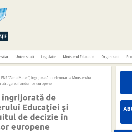
rsitar
Universitati
Legislatie
Ministerul Educatiei
Organizatii
Pr
NS ”Alma Mater”, îngrijorată de eliminarea Ministerului
e în atragerea fondurilor europene
îngrijorată de
rului Educaţiei şi
AB
uitul de decizie în
lor europene