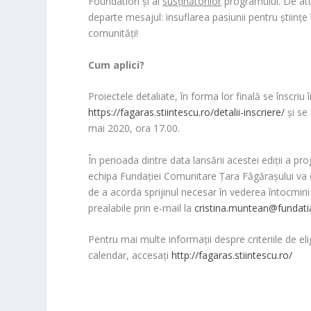
Foundation și ai
susținătorilor
programului. De atun
departe mesajul: insuflarea pasiunii pentru științe 
comunități!
Cum aplici?
Proiectele detaliate, în forma lor finală se înscriu 
https://fagaras.stiintescu.ro/detalii-inscriere/
și se
mai 2020, ora 17.00.
În perioada dintre data lansării acestei ediții a p
echipa Fundației Comunitare Țara Făgărașului va org
de a acorda sprijinul necesar în vederea întocmirii 
prealabile prin e-mail la
cristina.muntean@fundatia
Pentru mai multe informații despre criteriile de el
calendar, accesați
http://fagaras.stiintescu.ro/