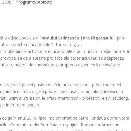
6, 2020
|
Programe/proiecte
ă o ediție specială a
Fondului Științescu Țara Făgărașului
, prin
tru proiecte educaționale în format digital.
, multe dintre activitățile educaționale s-au mutat în mediul online. În
u provocarea de a susține proiecte ale căror activități se adaptează
entru transferul de cunoștințe și propun o experiență de învățare
ncurajează pe cei pasionați să le arate copiilor – prin experiment,
or științifice care cu greu poate fi descrisă în manuale. Științescu, a
ul ultim al științelor, le oferă mentorilor – profesori, elevi, studenți,
se, îndrumare, sprijin.
 ediție în anul 2016, fiind implementat de către Fundația Comunitară
ațiilor Comunitare din România, cu sprijinul Romanian-American