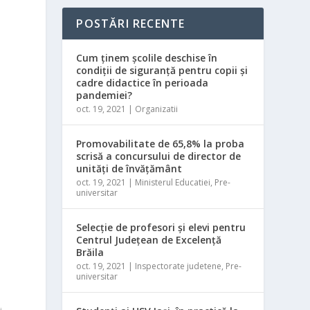
POSTĂRI RECENTE
Cum ținem școlile deschise în
condiții de siguranță pentru copii și
cadre didactice în perioada
pandemiei?
oct. 19, 2021
|
Organizatii
Promovabilitate de 65,8% la proba
scrisă a concursului de director de
unităţi de învăţământ
oct. 19, 2021
|
Ministerul Educatiei
,
Pre-
universitar
Selecţie de profesori şi elevi pentru
Centrul Judeţean de Excelenţă
Brăila
oct. 19, 2021
|
Inspectorate judetene
,
Pre-
universitar