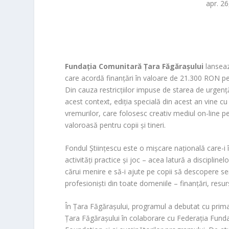
apr. 2
Fundația Comunitară Țara Făgărașului
lanseaz
care acordă finanțări în valoare de 21.300 RON pen
Din cauza restricțiilor impuse de starea de urgență
acest context, ediția specială din acest an vine c
vremurilor, care folosesc creativ mediul on-line p
valoroasă pentru copii și tineri.
Fondul Științescu este o mișcare națională care-i î
activități practice și joc – acea latură a disciplinel
cărui menire e să-i ajute pe copii să descopere sens
profesioniști din toate domeniile – finanțări, resur
În Țara Făgărașului, programul a debutat cu prima
Țara Făgărașului în colaborare cu Federația Fund