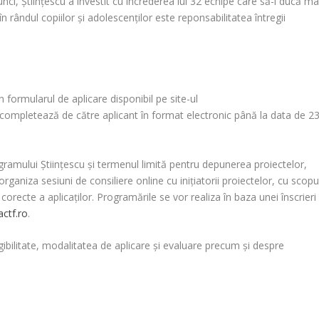
ci, Științescu a învestit cu încrederea lui 32 echipe care să-i ducă ma
în rândul copiilor și adolescenților este reponsabilitatea întregii
în formularul de aplicare disponibil pe site-ul
 completează de către aplicant în format electronic până la data de 2
rogramului Științescu și termenul limită pentru depunerea proiectelor,
aniza sesiuni de consiliere online cu inițiatorii proiectelor, cu scopu
corecte a aplicaților. Programările se vor realiza în baza unei înscrieri
ctf.ro
.
igibilitate, modalitatea de aplicare și evaluare precum și despre