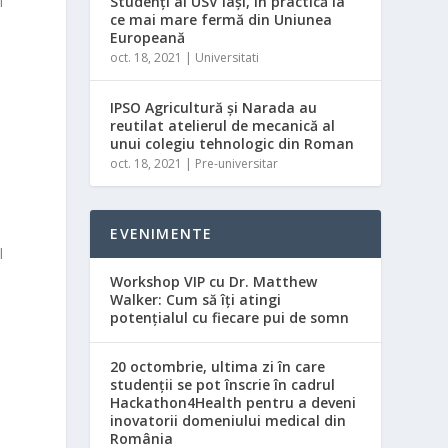
Studenți ai USV Iași, în practică la
i
ce mai mare fermă din Uniunea
Europeană
oct. 18, 2021
|
Universitati
IPSO Agricultură și Narada au
reutilat atelierul de mecanică al
unui colegiu tehnologic din Roman
3
oct. 18, 2021
|
Pre-universitar
EVENIMENTE
l
Workshop VIP cu Dr. Matthew
Walker: Cum să îți atingi
potențialul cu fiecare pui de somn
20 octombrie, ultima zi în care
studenții se pot înscrie în cadrul
Hackathon4Health pentru a deveni
inovatorii domeniului medical din
România