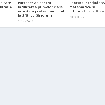
Concurs interjudete
ge care
Parteneriat pentru
matematica si
ducaţia
înfiinţarea primelor clase
informatica la Urzic
în sistem profesional dual
la Sfântu Gheorghe
2009-01-27
2017-05-07