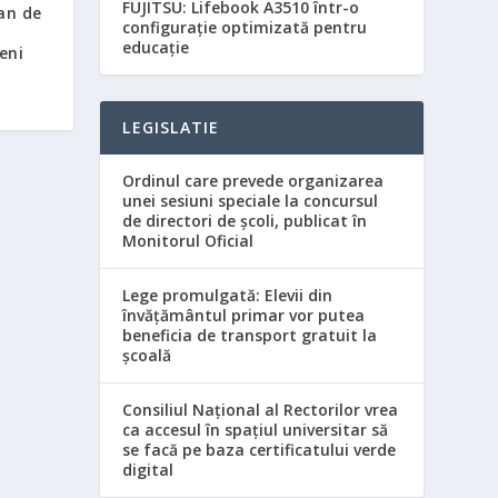
FUJITSU: Lifebook A3510 într-o
an de
configurație optimizată pentru
educație
eni
LEGISLATIE
Ordinul care prevede organizarea
unei sesiuni speciale la concursul
de directori de şcoli, publicat în
Monitorul Oficial
Lege promulgată: Elevii din
învăţământul primar vor putea
beneficia de transport gratuit la
şcoală
Consiliul Naţional al Rectorilor vrea
ca accesul în spaţiul universitar să
se facă pe baza certificatului verde
digital