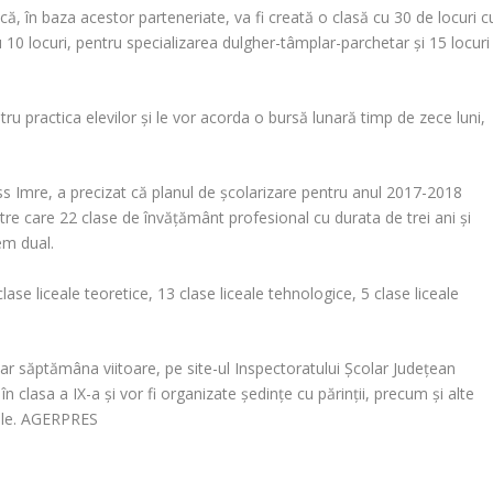
 că, în baza acestor parteneriate, va fi creată o clasă cu 30 de locuri c
cu 10 locuri, pentru specializarea dulgher-tâmplar-parchetar şi 15 locuri
ntru practica elevilor şi le vor acorda o bursă lunară timp de zece luni,
ss Imre, a precizat că planul de şcolarizare pentru anul 2017-2018
ntre care 22 clase de învăţământ profesional cu durata de trei ani şi
em dual.
se liceale teoretice, 13 clase liceale tehnologice, 5 clase liceale
iar săptămâna viitoare, pe site-ul Inspectoratului Şcolar Judeţean
 clasa a IX-a şi vor fi organizate şedinţe cu părinţii, precum şi alte
nale. AGERPRES