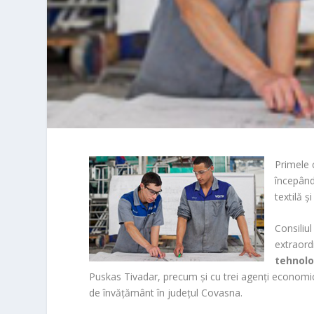
Primele 
începând
textilă ş
Consiliul
extraord
tehnolo
Puskas Tivadar, precum şi cu trei agenţi economic
de învăţământ în judeţul Covasna.