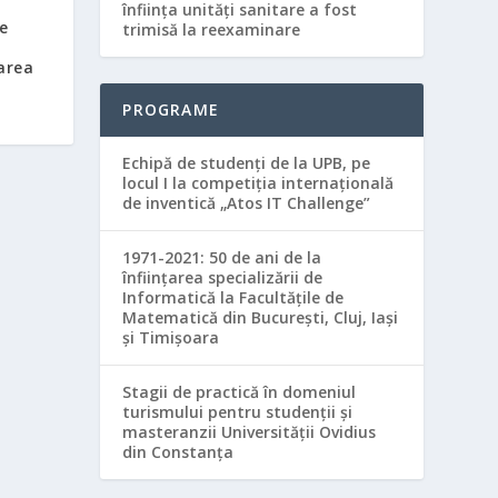
înfiinţa unităţi sanitare a fost
e
trimisă la reexaminare
area
PROGRAME
Echipă de studenţi de la UPB, pe
locul I la competiţia internaţională
de inventică „Atos IT Challenge”
1971-2021: 50 de ani de la
înființarea specializării de
Informatică la Facultățile de
Matematică din București, Cluj, Iași
și Timișoara
Stagii de practică în domeniul
turismului pentru studenții și
masteranzii Universității Ovidius
din Constanța