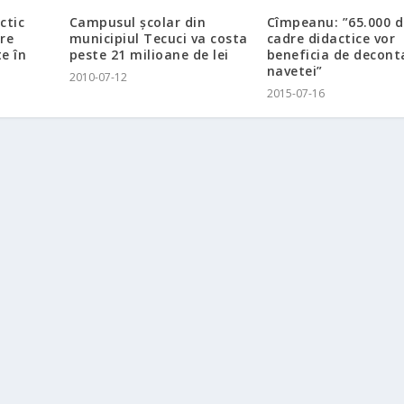
ctic
Campusul şcolar din
Cîmpeanu: ”65.000 d
re
municipiul Tecuci va costa
cadre didactice vor
e în
peste 21 milioane de lei
beneficia de decont
navetei”
2010-07-12
2015-07-16