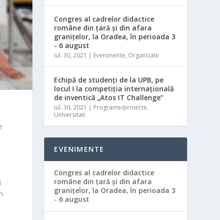
Congres al cadrelor didactice
române din ţară şi din afara
graniţelor, la Oradea, în perioada 3
- 6 august
iul. 30, 2021
|
Evenimente
,
Organizatii
Echipă de studenţi de la UPB, pe
locul I la competiţia internaţională
de inventică „Atos IT Challenge”
iul. 30, 2021
|
Programe/proiecte
,
Universitati
e
EVENIMENTE
Congres al cadrelor didactice
române din ţară şi din afara
i
graniţelor, la Oradea, în perioada 3
m
- 6 august