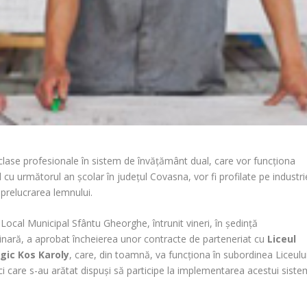
clase profesionale în sistem de învăţământ dual, care vor funcţiona
 cu următorul an şcolar în judeţul Covasna, vor fi profilate pe industri
i prelucrarea lemnului.
 Local Municipal Sfântu Gheorghe, întrunit vineri, în şedinţă
inară, a aprobat încheierea unor contracte de parteneriat cu
Liceul
gic Kos Karoly
, care, din toamnă, va funcţiona în subordinea Liceulu
i care s-au arătat dispuşi să participe la implementarea acestui siste