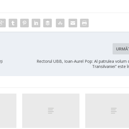
URMĂ
ţi
Rectorul UBB, Ioan-Aurel Pop: Al patrulea volum d
Transilvaniei” este î