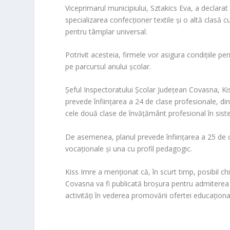
Viceprimarul municipiului, Sztakics Eva, a declarat
specializarea confecţioner textile şi o altă clasă 
pentru tâmplar universal.
Potrivit acesteia, firmele vor asigura condiţiile pe
pe parcursul anului şcolar.
Şeful Inspectoratului Şcolar Judeţean Covasna, Ki
prevede înfiinţarea a 24 de clase profesionale, di
cele două clase de învăţământ profesional în sist
De asemenea, planul prevede înfiinţarea a 25 de cla
vocaţionale şi una cu profil pedagogic.
Kiss Imre a menţionat că, în scurt timp, posibil ch
Covasna va fi publicată broşura pentru admiterea în
activităţi în vederea promovării ofertei educaţio