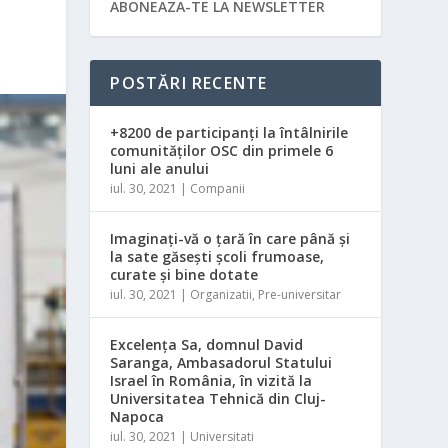
ABONEAZA-TE LA NEWSLETTER
POSTĂRI RECENTE
+8200 de participanți la întâlnirile
comunităților OSC din primele 6
luni ale anului
iul. 30, 2021
|
Companii
Imaginați-vă o ţară în care până și
la sate găsești şcoli frumoase,
curate și bine dotate
iul. 30, 2021
|
Organizatii
,
Pre-universitar
Excelența Sa, domnul David
Saranga, Ambasadorul Statului
Israel în România, în vizită la
Universitatea Tehnică din Cluj-
Napoca
iul. 30, 2021
|
Universitati