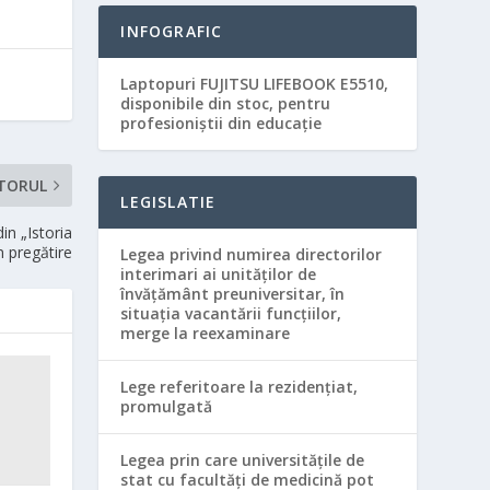
INFOGRAFIC
Laptopuri FUJITSU LIFEBOOK E5510,
disponibile din stoc, pentru
profesioniștii din educație
TORUL
LEGISLATIE
in „Istoria
n pregătire
Legea privind numirea directorilor
interimari ai unităţilor de
învăţământ preuniversitar, în
situaţia vacantării funcţiilor,
merge la reexaminare
Lege referitoare la rezidenţiat,
promulgată
Legea prin care universităţile de
stat cu facultăţi de medicină pot