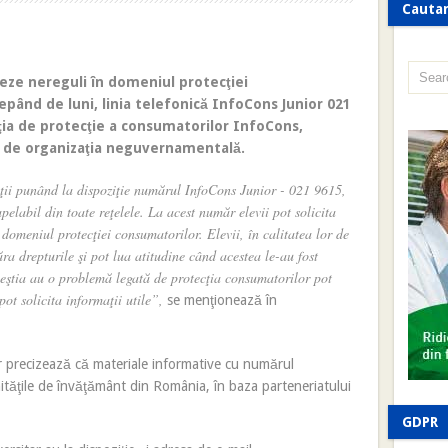
Cauta
izeze nereguli în domeniul protecţiei
epând de luni, linia telefonică InfoCons Junior 021
aţia de protecţie a consumatorilor InfoCons,
 de organizaţia neguvernamentală.
inţii punând la dispoziţie numărul InfoCons Junior - 021 9615,
elabil din toate reţelele. La acest număr elevii pot solicita
 domeniul protecţiei consumatorilor. Elevii, în calitatea lor de
ăra drepturile şi pot lua atitudine când acestea le-au fost
ceştia au o problemă legată de protecţia consumatorilor pot
pot solicita informaţii utile”,
se menţionează în
r precizează că materiale informative cu numărul
ităţile de învăţământ din România, în baza parteneriatului
GDPR