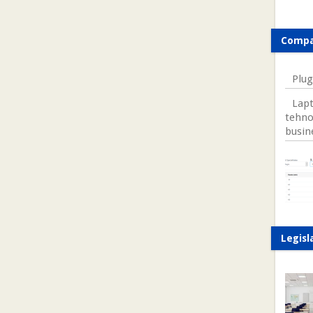
Compa
Plug
Lapt
tehno
busin
Legisl