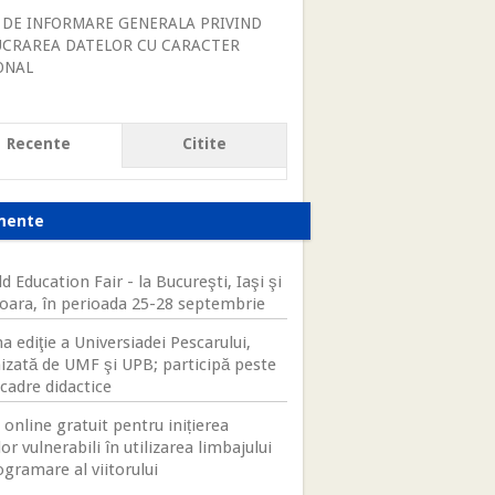
 DE INFORMARE GENERALA PRIVIND
UCRAREA DATELOR CU CARACTER
ONAL
Recente
Citite
mente
d Education Fair - la Bucureşti, Iaşi şi
oara, în perioada 25-28 septembrie
a ediţie a Universiadei Pescarului,
izată de UMF şi UPB; participă peste
cadre didactice
 online gratuit pentru inițierea
lor vulnerabili în utilizarea limbajului
ogramare al viitorului