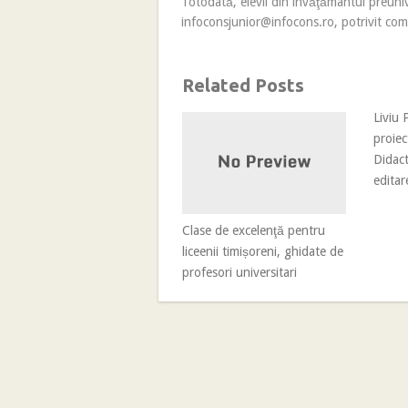
Totodată, elevii din învăţământul preunive
infoconsjunior@infocons.ro
, potrivit c
Related Posts
Liviu
proiec
Didact
editar
Clase de excelenţă pentru
liceenii timișoreni, ghidate de
profesori universitari