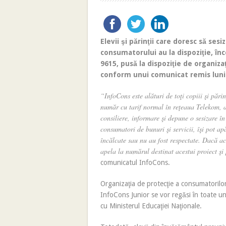
Elevii şi părinţii care doresc să ses
consumatorului au la dispoziţie, înc
9615, pusă la dispoziţie de organiz
conform unui comunicat remis luni
“InfoCons este alături de toţi copiii şi păr
număr cu tarif normal în reţeaua Telekom, ap
consiliere, informare şi depune o sesizare în
consumatori de bunuri şi servicii, îşi pot ap
încălcate sau nu au fost respectate. Dacă a
apela la numărul destinat acestui proiect şi 
comunicatul InfoCons.
Organizaţia de protecţie a consumatorilo
InfoCons Junior se vor regăsi în toate un
cu Ministerul Educaţiei Naţionale.