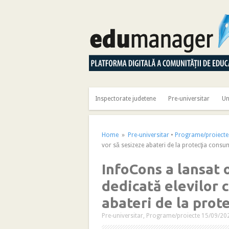
Inspectorate judetene
Pre-universitar
Un
Home
»
Pre-universitar
•
Programe/proiecte
vor să sesizeze abateri de la protecţia cons
InfoCons a lansat o
dedicată elevilor 
abateri de la prot
Pre-universitar
,
Programe/proiecte
15/09/20