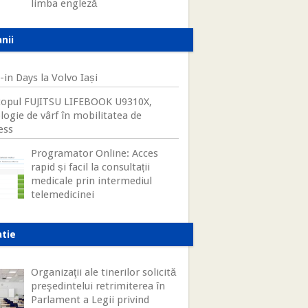
limba engleză
nii
-in Days la Volvo Iași
opul FUJITSU LIFEBOOK U9310X,
logie de vârf în mobilitatea de
ess
Programator Online: Acces
rapid și facil la consultații
medicale prin intermediul
telemedicinei
atie
Organizaţii ale tinerilor solicită
preşedintelui retrimiterea în
Parlament a Legii privind