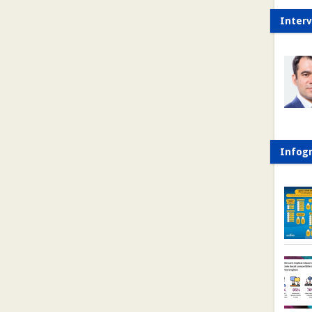
Interv
Infogr