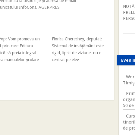
rsitar au la dispoziţie şi adresa de e-mail
NOTĂ
omunicatului InfoCons. AGERPRES
PREL
PERS
 Pop: Vom promova un
Florica Cherecheş, deputat:
t prin care Editura
Sistemul de învăţământ este
ică să preia integral
rigid, lipsit de viziune, nu e
ea manualelor şcolare
centrat pe elev
Eveni
Worl
Timiş
Prim
organ
50 de 
Curs
tineri
de pr