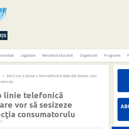
iversitati
Legislatie
Ministerul Educatiei
Organizatii
Programe
P
» InfoCons a lansat o linie telefonică dedicată elevilor care
umatorulu
 linie telefonică
care vor să sesizeze
AB
ecţia consumatorulu
20