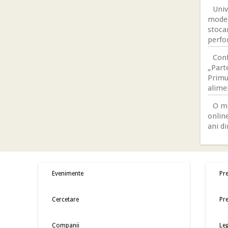
Univ
moder
stocar
perfo
Conf
„Parte
Primul
alime
O mi
online
ani di
Evenimente
Pre
Cercetare
Pre
Companii
Leg