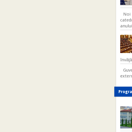
Noi 
cated
anului
învăţ
Guve
exter
Progr