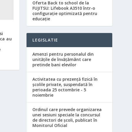
Oferta Back to school de la
FUJITSU: Lifebook A3510 într-o
configurație optimizată pentru
educație
si
 ca au
LEGISLATIE
e
e
Amenzi pentru personalul din
unităţile de învăţământ care
pretinde bani elevilor
Activitatea cu prezenţă fizică în
şcolile private, suspendată în
perioada 25 octombrie - 5
noiembrie
Ordinul care prevede organizarea
unei sesiuni speciale la concursul
de directori de şcoli, publicat în
Monitorul Oficial