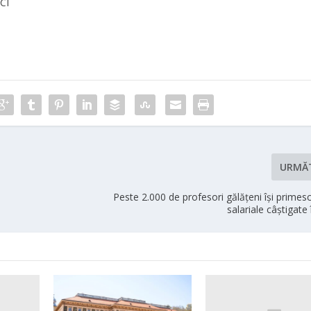
ICI
URMĂ
Peste 2.000 de profesori gălățeni îşi primesc
salariale câştigate