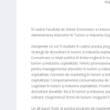
aug
În cadrul
Facultății de Științe Economice a Univers
Administrarea Afacerilor în Turism și Industria Ospi
Discipinele ce vor fi studiate în cadrul acestui progr
strategii de dezvoltare în turism și industria ospitalit
Comunicare şi relaţii publice în limba engleză în t
turism și industria ospitalității; Tehnici promoțio
pentru managementul afacerilor în turism și industri
ospitalității; Cercetări de marketing în turism și ind
ospitalității/ Comportamentul consumatorului de servi
Legislație în turism și industria ospitalității; Proi
dezvoltare durabilă/ Etică în turism și industria osp
culinară; Diagonsticul firmei de turism/ Asigurări î
Un alt punct forte al acestui program de masterat