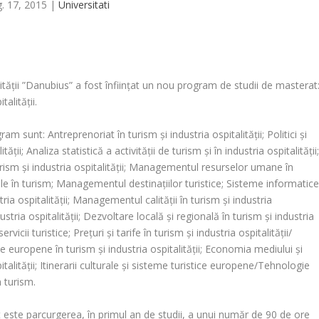
. 17, 2015
|
Universitati
ității ”Danubius”
a fost înființat un nou program de studii de masterat
talității
.
am sunt: Antreprenoriat în turism și industria ospitalității; Politici și
ății; Analiza statistică a activității de turism și în industria ospitalității
urism și industria ospitalității; Managementul resurselor umane în
nale în turism; Managementul destinațiilor turistice; Sisteme informatic
a ospitalității; Managementul calității în turism și industria
ustria ospitalității; Dezvoltare locală și regională în turism și industria
cii turistice; Prețuri și tarife în turism și industria ospitalității/
ecte europene în turism și industria ospitalității; Economia mediului și
italității; Itinerarii culturale și sisteme turistice europene/Tehnologie
n turism.
 este parcurgerea, în primul an de studii, a unui număr de 90 de ore