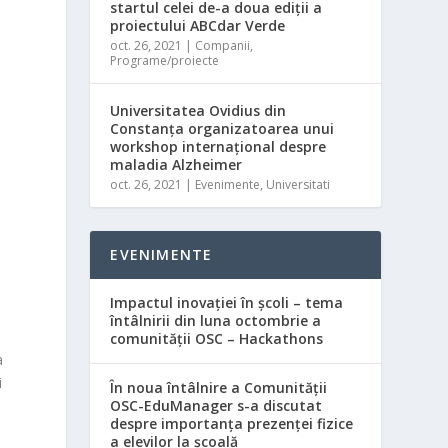
startul celei de-a doua ediții a
proiectului ABCdar Verde
oct. 26, 2021
|
Companii
,
Programe/proiecte
Universitatea Ovidius din
Constanța organizatoarea unui
workshop internațional despre
maladia Alzheimer
oct. 26, 2021
|
Evenimente
,
Universitati
EVENIMENTE
Impactul inovației în școli – tema
întâlnirii din luna octombrie a
comunității OSC – Hackathons
a
i
În noua întâlnire a Comunității
OSC-EduManager s-a discutat
despre importanța prezenței fizice
a elevilor la școală