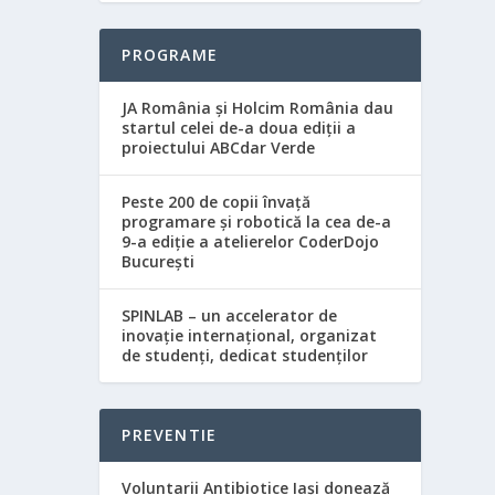
PROGRAME
JA România și Holcim România dau
startul celei de-a doua ediții a
proiectului ABCdar Verde
Peste 200 de copii învață
programare și robotică la cea de-a
9-a ediție a atelierelor CoderDojo
București
SPINLAB – un accelerator de
inovație internațional, organizat
de studenți, dedicat studenților
PREVENTIE
Voluntarii Antibiotice Iași donează