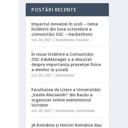
POSTĂRI RECENTE
Impactul inovației în școli – tema
întâlnirii din luna octombrie a
:
comunității OSC – Hackathons
oct. 26, 2021
|
Evenimente
,
Inovație
În noua întâlnire a Comunității
OSC-EduManager s-a discutat
;
despre importanța prezenței fizice
a elevilor la școală
e
oct. 26, 2021
|
Evenimente
Facultatea de Litere a Universității
„Vasile Alecsandri” din Bacău a
organizat online evenimentul
Victober
oct. 26, 2021
|
Evenimente
,
Universitati
JA România și Holcim România dau