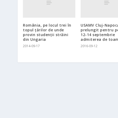
România, pe locul trei în
USAMV Cluj-Napoc
topul ţărilor de unde
prelungit pentru p
provin studenţii străini
12-14 septembrie
din Ungaria
admiterea de toa
2014-09-17
2016-09-12