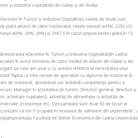
sm și industria ospitalității din Galați și din Brăila.
rilor în Turism și Industria Ospitalității, taxele de studii sunt
de plată aleasă de către masterand, taxele variază astfel: 2250 LEI-
 tranșe (60%, 20%, 20%) și 2587,5 în cazul opțiunii pentru plata în 12
inistrarea Afacerilor în Turism și Industria Ospitalitățiiîn cadrul
ecialiști în acest domeniu de către mediul de afaceri din Galați și din
elungată pe care am avut-o cu aceștia referitor la necesitatea unui
ant faptul că este nevoie de specialiști cu diploma de masterat în
ram de masterat, absolvenții vor dobândi competențe pentru a
cum: Manager în activitatea de turism; Directori general, directori şi
, activitate ospitalieră, activităţi de alimentaţie şi activităţi de
 comerciale; Economişti etc. Deocamdată sunt doar 50 de locuri la
econizăm că vor fi ocupate în sesiunea de admitere din septembrie”, 
Departamentului Facultății de Științe Economice din cadrul Universități