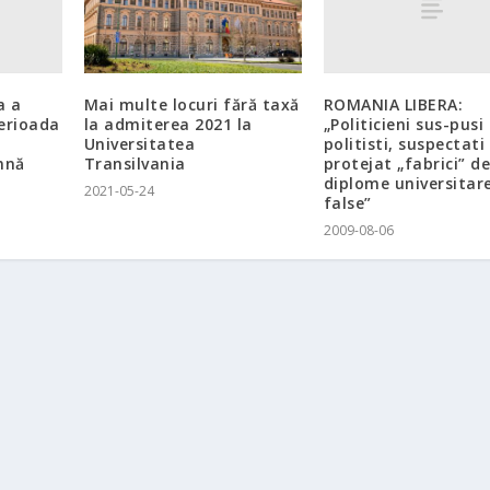
a a
ROMANIA LIBERA:
Mai multe locuri fără taxă
erioada
„Politicieni sus-pusi 
la admiterea 2021 la
politisti, suspectati
Universitatea
mnă
protejat „fabrici” d
Transilvania
diplome universitar
2021-05-24
false”
2009-08-06