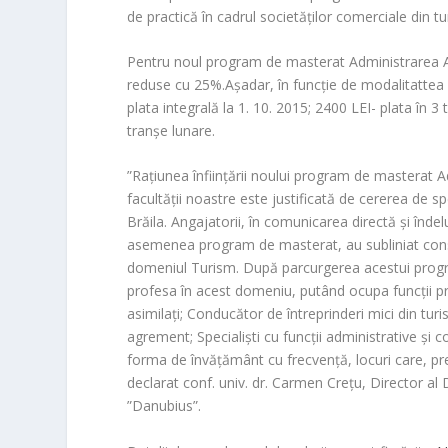
de practică în cadrul societăților comerciale din turi
Pentru noul program de masterat Administrarea Aface
reduse cu 25%.Așadar, în funcție de modalitattea 
plata integrală la 1. 10. 2015; 2400 LEI- plata în 3
tranșe lunare.
”Rațiunea înființării noului program de masterat Adm
facultății noastre este justificată de cererea de sp
Brăila. Angajatorii, în comunicarea directă și înd
asemenea program de masterat, au subliniat const
domeniul Turism. După parcurgerea acestui prog
profesa în acest domeniu, putând ocupa funcții pre
asimilaţi; Conducător de întreprinderi mici din turism
agrement; Specialişti cu funcţii administrative şi
forma de învățământ cu frecvență, locuri care, pr
declarat conf. univ. dr. Carmen Crețu, Director al 
”Danubius”.