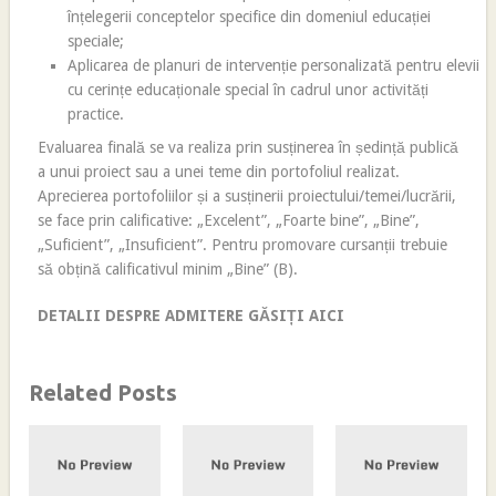
înțelegerii conceptelor specifice din domeniul educației
speciale;
Aplicarea de planuri de intervenție personalizată pentru elevii
cu cerințe educaționale special în cadrul unor activități
practice.
Evaluarea finală se va realiza prin susținerea în ședință publică
a unui proiect sau a unei teme din portofoliul realizat.
Aprecierea portofoliilor și a susținerii proiectului/temei/lucrării,
se face prin calificative: „Excelent”, „Foarte bine”, „Bine”,
„Suficient”, „Insuficient”. Pentru promovare cursanții trebuie
să obțină calificativul minim „Bine” (B).
DETALII DESPRE ADMITERE GĂSIȚI AICI
Related Posts