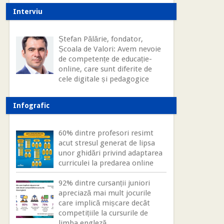
Interviu
Ștefan Pălărie, fondator,
Școala de Valori: Avem nevoie
de competențe de educație-
online, care sunt diferite de
cele digitale și pedagogice
Infografic
60% dintre profesori resimt
acut stresul generat de lipsa
unor ghidări privind adaptarea
curriculei la predarea online
92% dintre cursanții juniori
apreciază mai mult jocurile
care implică mișcare decât
competițiile la cursurile de
limba engleză