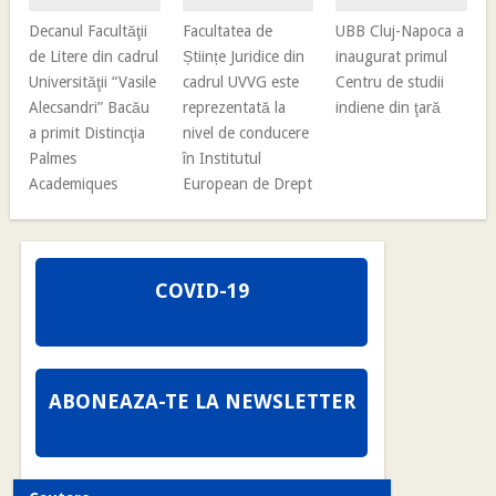
Decanul Facultăţii
Facultatea de
UBB Cluj-Napoca a
de Litere din cadrul
Științe Juridice din
inaugurat primul
Universităţii “Vasile
cadrul UVVG este
Centru de studii
Alecsandri” Bacău
reprezentată la
indiene din ţară
a primit Distincţia
nivel de conducere
Palmes
în Institutul
Academiques
European de Drept
COVID-19
ABONEAZA-TE LA NEWSLETTER