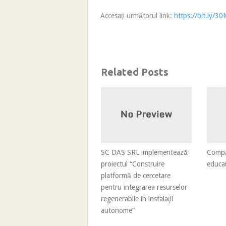
Accesați următorul link:
https://bit.ly/30
Related Posts
SC DAS SRL implementează
Compan
proiectul “Construire
educaţ
platformă de cercetare
pentru integrarea resurselor
regenerabile in instalaţii
autonome”