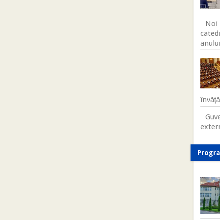
Noi 
cated
anului
învăţ
Guve
exter
Progr