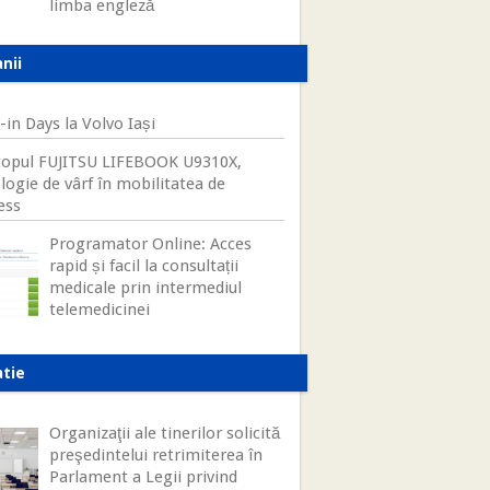
limba engleză
nii
-in Days la Volvo Iași
opul FUJITSU LIFEBOOK U9310X,
logie de vârf în mobilitatea de
ess
Programator Online: Acces
rapid și facil la consultații
medicale prin intermediul
telemedicinei
atie
Organizaţii ale tinerilor solicită
preşedintelui retrimiterea în
Parlament a Legii privind