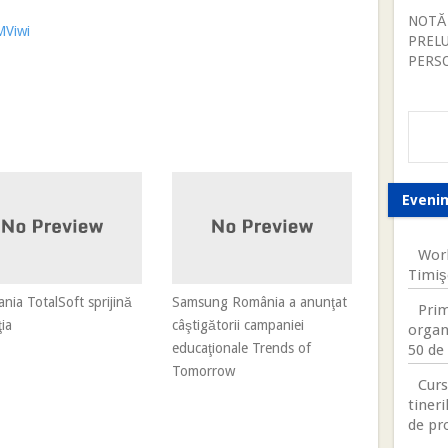
NOTĂ
MViwi
PREL
PERS
Eveni
Worl
Timiş
ia TotalSoft sprijină
Samsung România a anunţat
Prim
ia
câştigătorii campaniei
organ
educaţionale Trends of
50 de 
Tomorrow
Curs
tineri
de pr