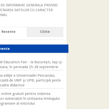
 DE INFORMARE GENERALA PRIVIND
UCRAREA DATELOR CU CARACTER
ONAL
Recente
Citite
mente
d Education Fair - la Bucureşti, Iaşi şi
oara, în perioada 25-28 septembrie
a ediţie a Universiadei Pescarului,
izată de UMF şi UPB; participă peste
cadre didactice
 online gratuit pentru inițierea
lor vulnerabili în utilizarea limbajului
ogramare al viitorului