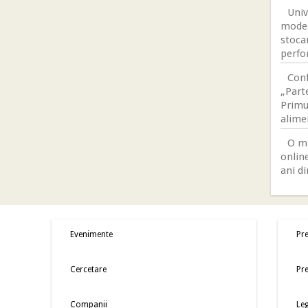
Univ
moder
stocar
perfo
Conf
„Parte
Primul
alime
O mi
online
ani di
Evenimente
Pre
Cercetare
Pre
Companii
Leg