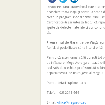
Revopsirea unui autovehicul este o sarci
deosebite toată viața și pentru a scăpa de
creat un program special pentru tine. Dev
Certificat ce îți garantează faptul că rep
lipsite de defecte materiale și vor contin
tău.
Programul de Garanție pe Viață
repre
Astfel, ai posibilitatea să te întorci oricâ
Pentru că este normal să îți dorești tot 
de înfățișare, Mega Auto garantează util
realizată de o echipă profesionistă și bi
departamentul de tinichigerie al Mega A
Pentru detalii suplimentare:
Telefon: 0232211.664
E-mail:
office@megaauto.ro