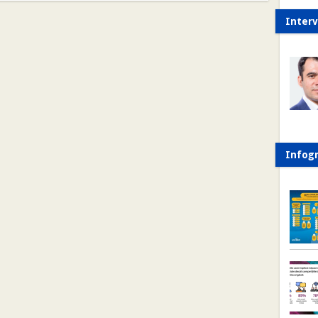
Interv
Infogr