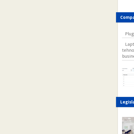
Compa
Plug
Lapt
tehno
busin
Legisl