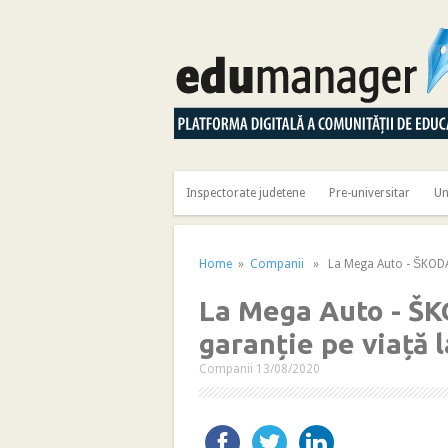
Inspectorate judetene
Pre-universitar
Un
Home
»
Companii
» La Mega Auto - ŠKODA Ia
La Mega Auto - ŠKO
garanție pe viață 
Companii
13/08/2020