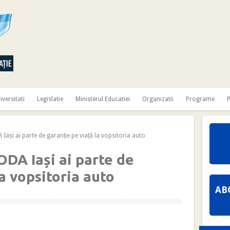
iversitati
Legislatie
Ministerul Educatiei
Organizatii
Programe
P
și ai parte de garanție pe viață la vopsitoria auto
DA Iași ai parte de
la vopsitoria auto
AB