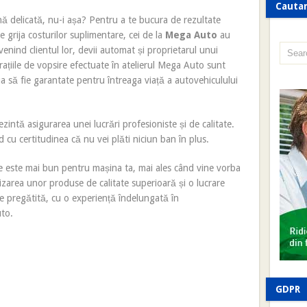
Cauta
nă delicată, nu-i așa? Pentru a te bucura de rezultate
 grija costurilor suplimentare, cei de la
Mega Auto
au
enind clientul lor, devii automat și proprietarul unui
arațiile de vopsire efectuate în atelierul Mega Auto sunt
ua să fie garantate pentru întreaga viață a autovehiculului
zintă asigurarea unei lucrări profesioniste și de calitate.
nd cu certitudinea că nu vei plăti niciun ban în plus.
ce este mai bun pentru mașina ta, mai ales când vine vorba
izarea unor produse de calitate superioară și o lucrare
ne pregătită, cu o experiență îndelungată în
uto.
GDPR