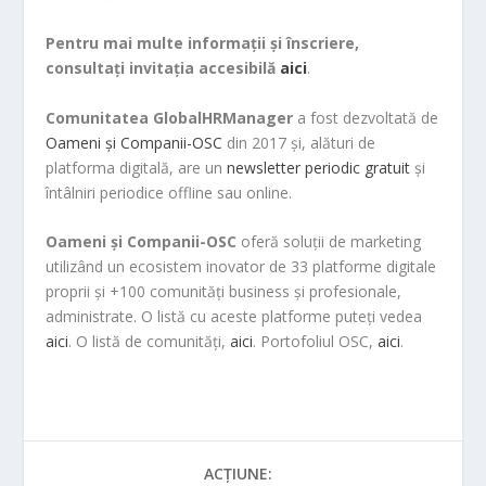
Pentru mai multe informații și înscriere,
consultați invitația accesibilă
aici
.
Comunitatea GlobalHRManager
a fost dezvoltată de
Oameni și Companii-OSC
din 2017 și, alături de
platforma digitală, are un
newsletter periodic gratuit
și
întâlniri periodice offline sau online.
Oameni și Companii-OSC
oferă soluții de marketing
utilizând un ecosistem inovator de 33 platforme digitale
proprii și +100 comunități business și profesionale,
administrate. O listă cu aceste platforme puteți vedea
aici
. O listă de comunități,
aici
. Portofoliul OSC,
aici
.
ACȚIUNE: