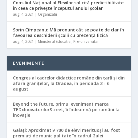
Consiliul Naţional al Elevilor solicită predictibilitate
în ceea ce priveşte începutul anului şcolar
aug. 4, 2021
|
Organizatii
Sorin Cîmpeanu: Mă pronunţ cât se poate de clar în
favoarea deschiderii şcolii cu prezenţă fizică
aug. 4, 2021
|
Ministerul Educatiei
,
Pre-universitar
EVENIMENTE
Congres al cadrelor didactice române din ţară şi din
afara graniţelor, la Oradea, în perioada 3 - 6
august
Beyond the Future, primul eveniment marca
TEDxInovatorilorStreet, îi îndeamnă pe români la
inovație
Galaţi: Aproximativ 700 de elevi merituoşi au fost
premiaţi de municipalitate în cadrul Galei