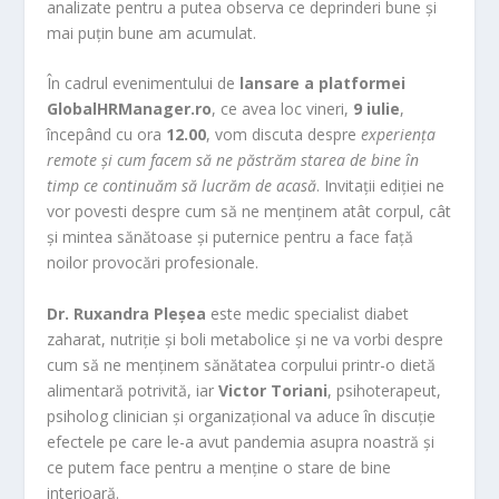
analizate pentru a putea observa ce deprinderi bune și
mai puțin bune am acumulat.
În cadrul evenimentului de
lansare a platformei
GlobalHRManager.ro
, ce avea loc vineri,
9 iulie
,
începând cu ora
12.00
, vom discuta despre
experiența
remote și cum facem să ne păstrăm starea de bine
în
timp ce continuăm să lucrăm de acasă
. Invitații ediției ne
vor povesti despre cum să ne menținem atât corpul, cât
și mintea sănătoase și puternice pentru a face față
noilor provocări profesionale.
Dr. Ruxandra Pleșea
este medic specialist diabet
zaharat, nutriție și boli metabolice și ne va vorbi despre
cum să ne menținem sănătatea corpului printr-o dietă
alimentară potrivită, iar
Victor Toriani
, psihoterapeut,
psiholog clinician și organizațional va aduce în discuție
efectele pe care le-a avut pandemia asupra noastră și
ce putem face pentru a menține o stare de bine
interioară.