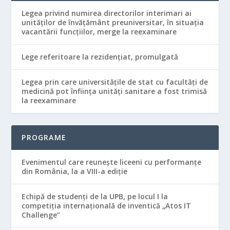
Legea privind numirea directorilor interimari ai
unităţilor de învăţământ preuniversitar, în situaţia
vacantării funcţiilor, merge la reexaminare
Lege referitoare la rezidenţiat, promulgată
Legea prin care universităţile de stat cu facultăţi de
medicină pot înfiinţa unităţi sanitare a fost trimisă
la reexaminare
PROGRAME
Evenimentul care reunește liceeni cu performanțe
din România, la a VIII-a ediție
Echipă de studenţi de la UPB, pe locul I la
competiţia internaţională de inventică „Atos IT
Challenge”