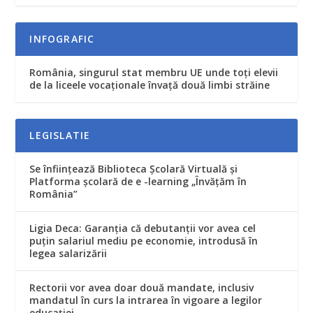
INFOGRAFIC
România, singurul stat membru UE unde toţi elevii
de la liceele vocaţionale învaţă două limbi străine
LEGISLATIE
Se înfiinţează Biblioteca Şcolară Virtuală şi
Platforma şcolară de e -learning „Învăţăm în
România”
Ligia Deca: Garanţia că debutanţii vor avea cel
puţin salariul mediu pe economie, introdusă în
legea salarizării
Rectorii vor avea doar două mandate, inclusiv
mandatul în curs la intrarea în vigoare a legilor
educaţiei