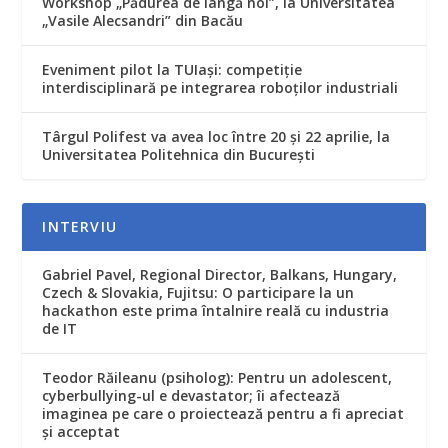
Workshop „Pădurea de lângă noi”, la Universitatea
„Vasile Alecsandri” din Bacău
Eveniment pilot la TUIași: competiție
interdisciplinară pe integrarea roboților industriali
Târgul Polifest va avea loc între 20 şi 22 aprilie, la
Universitatea Politehnica din Bucureşti
INTERVIU
Gabriel Pavel, Regional Director, Balkans, Hungary,
Czech & Slovakia, Fujitsu: O participare la un
hackathon este prima întalnire reală cu industria
de IT
Teodor Răileanu (psiholog): Pentru un adolescent,
cyberbullying-ul e devastator; îi afectează
imaginea pe care o proiectează pentru a fi apreciat
şi acceptat