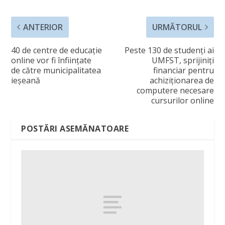
ANTERIOR
URMĂTORUL
40 de centre de educaţie
Peste 130 de studenţi ai
online vor fi înfiinţate
UMFST, sprijiniţi
de către municipalitatea
financiar pentru
ieşeană
achiziţionarea de
computere necesare
cursurilor online
POSTĂRI ASEMĂNATOARE