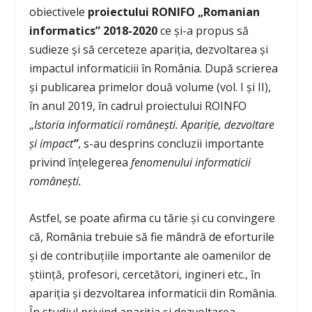
obiectivele
proiectului RONIFO „Romanian
informatics” 2018-2020
ce și-a propus să
sudieze și să cerceteze apariția, dezvoltarea și
impactul informaticiii în România. După scrierea
și publicarea primelor două volume (vol. I și II),
în anul 2019, în cadrul proiectului ROINFO
„
Istoria informaticii românești. Apariție, dezvoltare
și impact
”
, s-au desprins concluzii importante
privind înțelegerea
fenomenului informaticii
românești.
Astfel, se poate afirma cu tărie și cu convingere
că, România trebuie să fie mândră de eforturile
și de contribuțiile importante ale oamenilor de
știință, profesori, cercetători, ingineri etc., în
apariția și dezvoltarea informaticii din România.
În studiul privind apariția și dezvoltarea