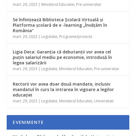
mart. 29, 2023
|
Ministerul Educatiei
,
Pre-universitar
Se înfiinţează Biblioteca Şcolară Virtuală şi
Platforma şcolară de e -learning „Învăţăm în
România”
mart. 29, 2023
|
Legislatie
,
Programe/proiecte
Ligia Deca: Garanţia că debutanţii vor avea cel
puţin salariul mediu pe economie, introdusă în
legea salarizării
mart. 29, 2023
|
Legislatie
,
Ministerul Educatiei
,
Pre-universitar
Rectorii vor avea doar două mandate, inclusiv
mandatul în curs la intrarea în vigoare a legilor
educaţiei
mart. 29, 2023
|
Legislatie
,
Ministerul Educatiei
,
Universitati
EVENIMENTE