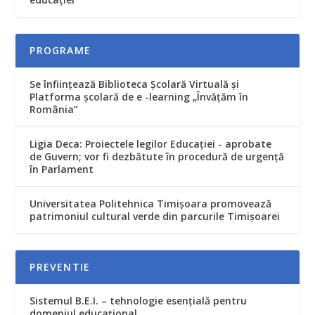
PROGRAME
Se înfiinţează Biblioteca Şcolară Virtuală şi
Platforma şcolară de e -learning „Învăţăm în
România”
Ligia Deca: Proiectele legilor Educaţiei - aprobate
de Guvern; vor fi dezbătute în procedură de urgenţă
în Parlament
Universitatea Politehnica Timișoara promovează
patrimoniul cultural verde din parcurile Timişoarei
PREVENTIE
Sistemul B.E.I. – tehnologie esențială pentru
domeniul educațional