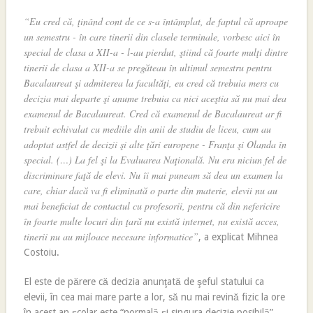
“Eu cred că, ţinând cont de ce s-a întâmplat, de faptul că aproape
un semestru - în care tinerii din clasele terminale, vorbesc aici în
special de clasa a XII-a - l-au pierdut, ştiind că foarte mulţi dintre
tinerii de clasa a XII-a se pregăteau în ultimul semestru pentru
Bacalaureat şi admiterea la facultăţi, eu cred că trebuia mers cu
decizia mai departe şi anume trebuia ca nici aceştia să nu mai dea
examenul de Bacalaureat. Cred că examenul de Bacalaureat ar fi
trebuit echivalat cu mediile din anii de studiu de liceu, cum au
adoptat astfel de decizii şi alte ţări europene - Franţa şi Olanda în
special. (…) La fel şi la Evaluarea Naţională. Nu era niciun fel de
discriminare faţă de elevi. Nu îi mai puneam să dea un examen la
care, chiar dacă va fi eliminată o parte din materie, elevii nu au
mai beneficiat de contactul cu profesorii, pentru că din nefericire
în foarte multe locuri din ţară nu există internet, nu există acces,
tinerii nu au mijloace necesare informatice”
, a explicat Mihnea
Costoiu.
El este de părere că decizia anunţată de şeful statului ca
elevii, în cea mai mare parte a lor, să nu mai revină fizic la ore
în acest an şcolar este “normală şi singura decizie posibilă”.