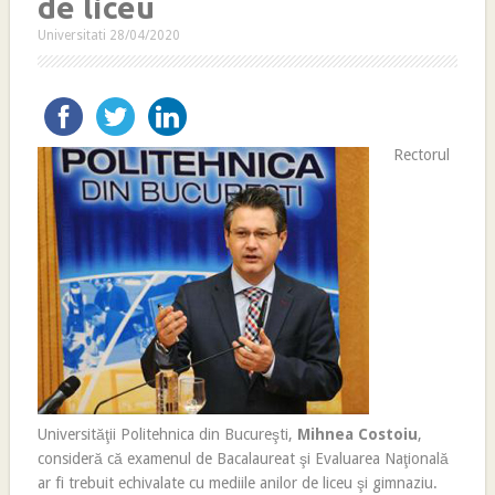
de liceu
Universitati
28/04/2020
Rectorul
Universităţii Politehnica din Bucureşti,
Mihnea Costoiu
,
consideră că examenul de Bacalaureat şi Evaluarea Naţională
ar fi trebuit echivalate cu mediile anilor de liceu şi gimnaziu.