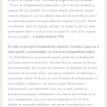
“Vizavi de învăţământul preuniversitar este o decizie normală şi
singura decizie posibilă. Nu se putea adopta altă decizie ţinând
cont de situaţia în care ne aflăm şi mai ales de pericolul pe care l-
ar reprezenta pentru societate aducerea copiilor la şcoală. Odată
cu ridicarea stării de urgenţă, părinţii vor merge la job şi o mare
parte dintre bunici vor fi cei care se ocupă de copii. Este singura
decizie posibilă”
, a arătat rectorul UPB.
În ceea ce priveşte învăţământul superior, Costoiu a spus că o
mare parte a universităţilor au trecut la învăţământul online.
“La Politehnică avem propriile noastre platforme şi desfăşurăm
activitate online în mod firesc. Am luat decizia, înainte de decizia
guvernamentală, de a susţine şi examenele de finalizare de licenţă,
masterat, de doctorat online, precum şi examenele de finalizare a
semestrelor online. O decizie pe care Consiliul de Administraţie al
universităţii a adoptat-o. Au rămas o parte dintre materii -
laboratoarele, care reprezintă circa zece la sută, pentru că
presupuneau anumite echipamente care sunt în universitate şi nu
pot fi transportate, nu avem cum să asigurăm acces. O să ne
gândim în perioada următoare cum putem să recuperăm aceste