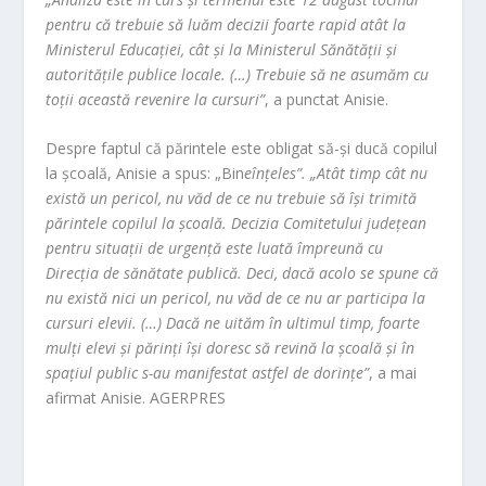
pentru că trebuie să luăm decizii foarte rapid atât la
Ministerul Educaţiei, cât şi la Ministerul Sănătăţii şi
autorităţile publice locale. (…) Trebuie să ne asumăm cu
toţii această revenire la cursuri”
, a punctat Anisie.
Despre faptul că părintele este obligat să-şi ducă copilul
la şcoală, Anisie a spus: „Bin
eînţeles”. „Atât timp cât nu
există un pericol, nu văd de ce nu trebuie să îşi trimită
părintele copilul la şcoală. Decizia Comitetului judeţean
pentru situaţii de urgenţă este luată împreună cu
Direcţia de sănătate publică. Deci, dacă acolo se spune că
nu există nici un pericol, nu văd de ce nu ar participa la
cursuri elevii. (…) Dacă ne uităm în ultimul timp, foarte
mulţi elevi şi părinţi îşi doresc să revină la şcoală şi în
spaţiul public s-au manifestat astfel de dorinţe”
, a mai
afirmat Anisie. AGERPRES