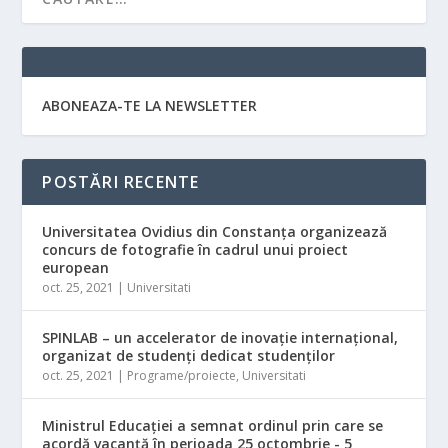
ABONEAZA-TE LA NEWSLETTER
POSTĂRI RECENTE
Universitatea Ovidius din Constanța organizează
concurs de fotografie în cadrul unui proiect
european
oct. 25, 2021
|
Universitati
SPINLAB – un accelerator de inovație internațional,
organizat de studenți dedicat studenților
oct. 25, 2021
|
Programe/proiecte
,
Universitati
Ministrul Educaţiei a semnat ordinul prin care se
acordă vacanţă în perioada 25 octombrie - 5