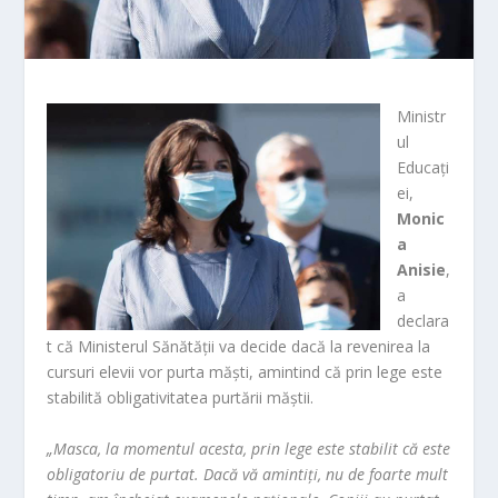
Ministr
ul
Educaţi
ei,
Monic
a
Anisie
,
a
declara
t că Ministerul Sănătăţii va decide dacă la revenirea la
cursuri elevii vor purta măşti, amintind că prin lege este
stabilită obligativitatea purtării măştii.
„Masca, la momentul acesta, prin lege este stabilit că este
obligatoriu de purtat. Dacă vă amintiţi, nu de foarte mult