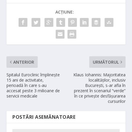
ACȚIUNE:
ANTERIOR
URMĂTORUL
Spitalul Euroclinic împlinește
Klaus Iohannis: Majoritatea
15 ani de activitate,
localităţilor, inclusiv
perioadă în care s-au
Bucureşti, s-ar afla în
accesat peste 3 milioane de
prezent în scenariul “verde”
servicii medicale
în ce priveşte desfăşurarea
cursurilor
POSTĂRI ASEMĂNATOARE