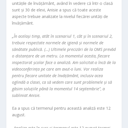
unităţile de învăţământ, având în vedere că într-o clasă
sunt şi 30 de elevi, Anisie a spus că toate aceste
aspecte trebuie analizate la nivelul fiecărei unităţi de
învăţământ.
„În acelaşi timp, atât în scenariul 1, cât şi în scenariul 2,
trebuie respectate normele de igienă şi normele de
sănătate publică. (…) Ultimele precizări de la OMS prevăd
o distanţare de un metru. La momentul acesta, fiecare
inspectorat şcolar face o analiză. Am solicitat-o încă de la
videoconferinţa pe care am avut-o luni. Vor realiza
pentru fiecare unitate de învăţământ, inclusiv acea
oglindă a clasei, ca să vedem care sunt problemele şi să
găsim soluţiile până la momentul 14 septembrie”, a
subliniat Anisie.
Ea a spus că termenul pentru această analiză este 12
august.
„Analiza este în curs şi termenul este 12 august tocmai