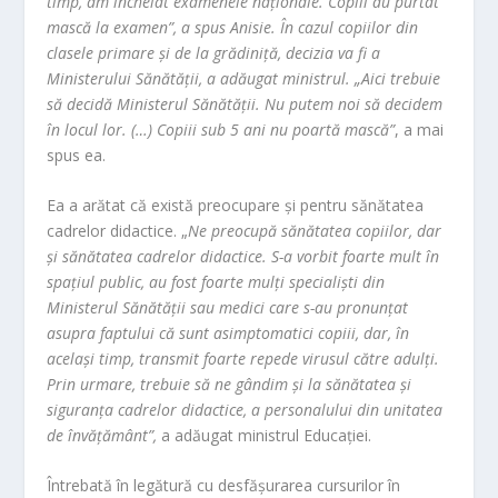
timp, am încheiat examenele naţionale. Copiii au purtat
mască la examen”, a spus Anisie. În cazul copiilor din
clasele primare şi de la grădiniţă, decizia va fi a
Ministerului Sănătăţii, a adăugat ministrul. „Aici trebuie
să decidă Ministerul Sănătăţii. Nu putem noi să decidem
în locul lor. (…) Copiii sub 5 ani nu poartă mască”
, a mai
spus ea.
Ea a arătat că există preocupare şi pentru sănătatea
cadrelor didactice. „
Ne preocupă sănătatea copiilor, dar
şi sănătatea cadrelor didactice. S-a vorbit foarte mult în
spaţiul public, au fost foarte mulţi specialişti din
Ministerul Sănătăţii sau medici care s-au pronunţat
asupra faptului că sunt asimptomatici copiii, dar, în
acelaşi timp, transmit foarte repede virusul către adulţi.
Prin urmare, trebuie să ne gândim şi la sănătatea şi
siguranţa cadrelor didactice, a personalului din unitatea
de învăţământ”,
a adăugat ministrul Educaţiei.
Întrebată în legătură cu desfăşurarea cursurilor în