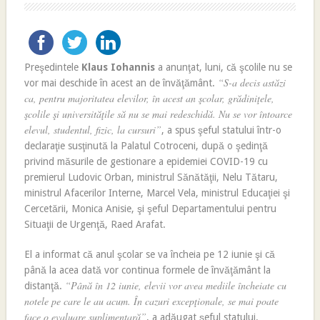
Preşedintele
Klaus Iohannis
a anunţat, luni, că şcolile nu se
“S-a decis astăzi
vor mai deschide în acest an de învăţământ.
ca, pentru majoritatea elevilor, în acest an şcolar, grădiniţele,
şcolile şi universităţile să nu se mai redeschidă. Nu se vor întoarce
elevul, studentul, fizic, la cursuri”
, a spus şeful statului într-o
declaraţie susţinută la Palatul Cotroceni, după o şedinţă
privind măsurile de gestionare a epidemiei COVID-19 cu
premierul Ludovic Orban, ministrul Sănătăţii, Nelu Tătaru,
ministrul Afacerilor Interne, Marcel Vela, ministrul Educaţiei şi
Cercetării, Monica Anisie, şi şeful Departamentului pentru
Situaţii de Urgenţă, Raed Arafat.
El a informat că anul şcolar se va încheia pe 12 iunie şi că
până la acea dată vor continua formele de învăţământ la
“Până în 12 iunie, elevii vor avea mediile încheiate cu
distanţă.
notele pe care le au acum. În cazuri excepţionale, se mai poate
face o evaluare suplimentară”
, a adăugat şeful statului.