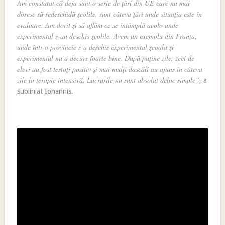
Am constatat că deja sunt o serie de ţări din UE care nu mai
doresc să redeschidă şcolile, sunt câteva ţări unde situaţia este în
evaluare. Am dorit şi să aflăm ce se întâmplă acolo unde
experimental s-au deschis şcolile. Avem un exemplu din Franţa,
unde într-o provincie s-a deschis experimental şcoala şi
experimentul nu a decurs foarte bine. După puţine zile, zeci de
elevi au fost testaţi pozitiv şi mai mulţi dascăli au ajuns în câteva
zile la terapie intensivă. Lucrurile nu sunt absolut deloc simple”
, a
subliniat Iohannis.