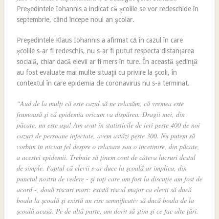
Preşedintele Iohannis a indicat că şcolile se vor redeschide în
septembrie, când începe noul an şcolar.
Preşedintele Klaus Iohannis a afirmat că în cazul în care
şcolile s-ar fi redeschis, nu s-ar fi putut respecta distanţarea
socială, chiar dacă elevii ar fi mers în ture. În această şedinţă
au fost evaluate mai multe situaţii cu privire la şcoli, în
contextul în care epidemia de coronavirus nu s-a terminat.
“Aud de la mulţi că este cazul să ne relaxăm, că vremea este
frumoasă şi că epidemia oricum va dispărea. Dragii mei, din
păcate, nu este aşa! Am avut în statisticile de ieri peste 400 de noi
cazuri de persoane infectate, avem astăzi peste 300. Nu putem să
vorbim în niciun fel despre o relaxare sau o încetinire, din păcate,
a acestei epidemii. Trebuie să ţinem cont de câteva lucruri destul
de simple. Faptul că elevii s-ar duce la şcoală ar implica, din
punctul nostru de vedere - şi toţi care am fost la discuţie am fost de
acord -, două riscuri mari: există riscul major ca elevii să ducă
boala la şcoală şi există un risc semnificativ să ducă boala de la
şcoală acasă. Pe de altă parte, am dorit să ştim şi ce fac alte ţări.