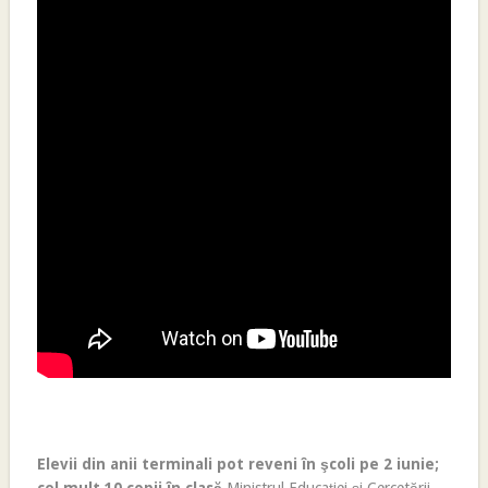
Elevii din anii terminali pot reveni în şcoli pe 2 iunie;