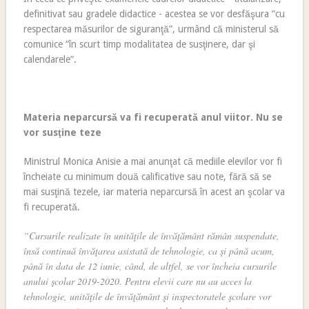
definitivat sau gradele didactice - acestea se vor desfăşura “cu
respectarea măsurilor de siguranţă”, urmând că ministerul să
comunice “în scurt timp modalitatea de susţinere, dar şi
calendarele”.
Materia neparcursă va fi recuperată anul viitor. Nu se
vor susţine teze
Ministrul Monica Anisie a mai anunţat că mediile elevilor vor fi
încheiate cu minimum două calificative sau note, fără să se
mai susţină tezele, iar materia neparcursă în acest an şcolar va
fi recuperată.
“Cursurile realizate în unităţile de învăţământ rămân suspendate,
însă continuă învăţarea asistată de tehnologie, ca şi până acum,
până în data de 12 iunie, când, de altfel, se vor încheia cursurile
anului şcolar 2019-2020. Pentru elevii care nu au acces la
tehnologie, unităţile de învăţământ şi inspectoratele şcolare vor