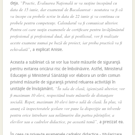
“Practic, Evaluarea Naţională se va susţine începând cu
deja.
data de 15 iunie, dar examenul de Bacalaureat - noutatea va fi că
va începe cu probele scrise în data de 22 iunie şi va continua cu
probele pentru competenţe. Calendarul va fi comunicat ulterior.
Pentru cei care susţin examenele de certificare pentru învăţământul
profesional şi profesional dual, dar şi postliceal, vor fi realizate
aceste examene numai pe bază de proiect, iar proba practică va fi
echivalată”
, a explicat Anisie.
Aceasta a subliniat că se vor lua toate măsurile de siguranţă
pentru evitarea oricărui risc de îmbolnăvire. Astfel, Ministerul
Educaţiei şi Ministerul Sănătăţii vor elabora un ordin comun
privind măsurile de siguranţă privind reluarea activităţii în
“În sala de clasă, igienizată ulterior, vor
unităţile de învăţământ.
fi maximum 10 elevi, respectând toate măsurile de distanţare
socială. Repet, maximum 10 elevi într-o sală de clasă. În plus, vă
anunţ că inspectoratele şcolare vor pune la dispoziţie un telverde
pentru orice întrebare sau nelămurire din partea părinţilor, a
elevilor sau a cadrelor didactice, pe această temă”,
a precizat ea.
În ceea ce priveşte examenele cadrelor didactice - titularizare,