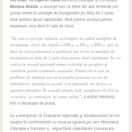
cel mult 10 copii în clasă
Ministrul Educaţiei şi Cercetării,
Monica Anisie
, a anunţat luni că elevii din anii terminali vor
putea reveni în unităţile de învăţământ pe data de 2 iunie,
doar pentru două săptămâni, fiind permis accesul pentru
maximum zece elevi în sala de clasă.
“În ceea ce priveşte reluarea activităţilor în cadrul unităţilor de
învăţământ, elevii din clasele a VIII-a, a XII-a, a XIII-a, anii de
final de ciclu profesional şi postliceal pot reveni în unităţile de
învăţământ pe data de 2 iunie doar pentru două săptămâni. Se vor
realiza în această perioadă numai activităţi de pregătire şi
consiliere pentru examenele naţionale. Pentru elevii care au
probleme de sănătate sau au în familie persoane cu risc de
îmbolnăvire, prezenţa la şcoală va fi opţională, iar decizia va
aparţine părinţilor. În această situaţie însă, pregătirea elevilor se
va realiza, în continuare, în sistem online”
, a arătat ministrul,
într-o declaraţie de presă.
Ea a menţionat că Evaluarea naţională şi Bacalaureatul se vor
susţine în conformitate cu noua programă pe care Ministerul
Educaţiei a transmis-o, respectând calendarele comunicate