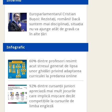
Interviu
Europarlamentarul Cristian
Bușoi: Rezistați, români! Dacă
suntem mai disciplinați, situația
nu va ajunge atât de gravă ca
în alte țări
Infografic
60% dintre profesori resimt
acut stresul generat de lipsa
unor ghidări privind adaptarea
curriculei la predarea online
92% dintre cursanții juniori
apreciază mai mult jocurile
care implică mișcare decât
competițiile la cursurile de
limba engleză