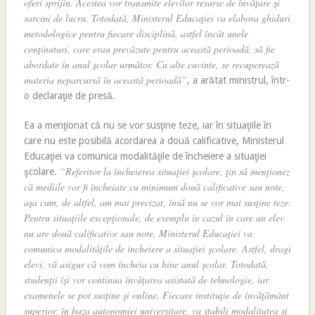
oferi sprijin. Acestea vor transmite elevilor resurse de învăţare şi
sarcini de lucru. Totodată, Ministerul Educaţiei va elabora ghiduri
metodologice pentru fiecare disciplină, astfel încât unele
conţinuturi, care erau prevăzute pentru această perioadă, să fie
abordate în anul şcolar următor. Cu alte cuvinte, se recuperează
materia neparcursă în această perioadă”
, a arătat ministrul, într-
o declaraţie de presă.
Ea a menţionat că nu se vor susţine teze, iar în situaţiile în
care nu este posibilă acordarea a două calificative, Ministerul
Educaţiei va comunica modalităţile de încheiere a situaţiei
“Referitor la încheierea situaţiei şcolare, ţin să menţionez
şcolare.
că mediile vor fi încheiate cu minimum două calificative sau note,
aşa cum, de altfel, am mai precizat, însă nu se vor mai susţine teze.
Pentru situaţiile excepţionale, de exemplu în cazul în care un elev
nu are două calificative sau note, Ministerul Educaţiei va
comunica modalităţile de încheiere a situaţiei şcolare. Astfel, dragi
elevi, vă asigur că vom încheia cu bine anul şcolar. Totodată,
studenţii îşi vor continua învăţarea asistată de tehnologie, iar
examenele se pot susţine şi online. Fiecare instituţie de învăţământ
superior, în baza autonomiei universitare, va stabili modalitatea şi