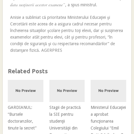
data susţinerii acestor examene”
, a spus ministrul.
Anisie a subliniat că prioritatea Ministerului Educaţiei şi
Cercetării este aceea de a asigura cadrul necesar pentru
încheierea situaţiilor şcolare pentru toţi elevii, dar şi susţinerea
examenelor atât pentru elevi, cât şi pentru profesori, “în
condiţii de siguranţă şi cu respectarea recomandărilor” de
distanţare fizică. AGERPRES
Related Posts
GARDIANUL:
Stagii de practică
Ministerul Educaţiei
“Bursele
la SIE pentru
a aprobat
doctoranzilor,
studenţii
funcţionarea
tinute la secret”
Universităţii din
Colegiului “Emil