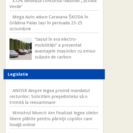
E.ON lansează concursul național „Școala
Verde”
Mega Auto aduce Caravana ŠKODA în
Grădina Palas Iași în perioada 23-25
octombrie
“Iașiul în era electro-
mobilității” a prezentat
avantajele mașinilor cu emisii
scăzute de carbon
Legislatie
ANOSR despre legea privind mandatul
rectorilor: Solicităm preşedintelui să o
trimită la reexaminare
Ministrul Muncii: Am finalizat legea zilelor
libere plătite pentru părinţii copiilor care
învaţă online