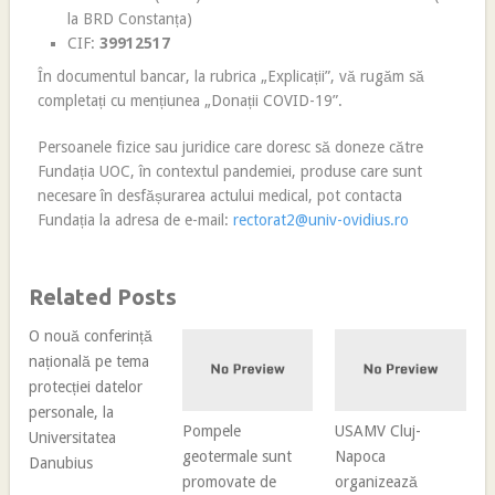
la BRD Constanța)
CIF:
39912517
În documentul bancar, la rubrica „Explicații”, vă rugăm să
completați cu mențiunea „Donații COVID-19”.
Persoanele fizice sau juridice care doresc să doneze către
Fundația UOC, în contextul pandemiei, produse care sunt
necesare în desfășurarea actului medical, pot contacta
Fundația la adresa de e-mail:
rectorat2@univ-ovidius.ro
Related Posts
O nouă conferință
națională pe tema
protecției datelor
personale, la
Pompele
USAMV Cluj-
Universitatea
geotermale sunt
Napoca
Danubius
promovate de
organizează