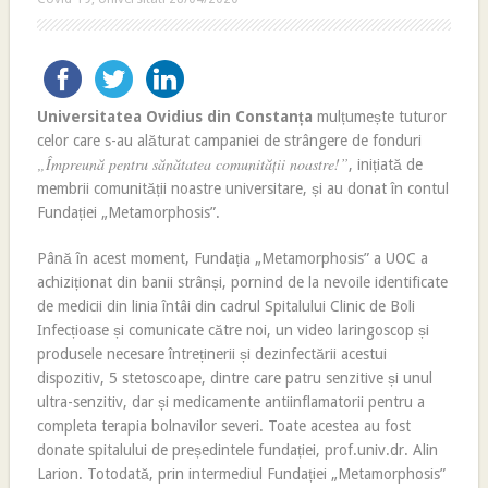
Universitatea Ovidius din Constanța
mulțumește tuturor
celor care s-au alăturat campaniei de strângere de fonduri
„Împreună pentru sănătatea comunității noastre!”
, inițiată de
membrii comunității noastre universitare, și au donat în contul
Fundației „Metamorphosis”.
Până în acest moment, Fundația „Metamorphosis” a UOC a
achiziționat din banii strânși, pornind de la nevoile identificate
de medicii din linia întâi din cadrul Spitalului Clinic de Boli
Infecțioase și comunicate către noi, un video laringoscop și
produsele necesare întreținerii și dezinfectării acestui
dispozitiv, 5 stetoscoape, dintre care patru senzitive și unul
ultra-senzitiv, dar și medicamente antiinflamatorii pentru a
completa terapia bolnavilor severi. Toate acestea au fost
donate spitalului de președintele fundației, prof.univ.dr. Alin
Larion. Totodată, prin intermediul Fundației „Metamorphosis”