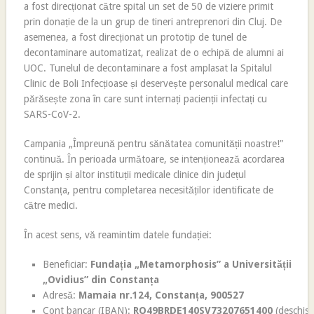
a fost direcționat către spital un set de 50 de viziere primit
prin donație de la un grup de tineri antreprenori din Cluj. De
asemenea, a fost direcționat un prototip de tunel de
decontaminare automatizat, realizat de o echipă de alumni ai
UOC. Tunelul de decontaminare a fost amplasat la Spitalul
Clinic de Boli Infecțioase și deservește personalul medical care
părăsește zona în care sunt internați pacienții infectați cu
SARS-CoV-2.
Campania „Împreună pentru sănătatea comunității noastre!”
continuă. În perioada următoare, se intenționează acordarea
de sprijin și altor instituții medicale clinice din județul
Constanța, pentru completarea necesităților identificate de
către medici.
În acest sens, vă reamintim datele fundației:
Beneficiar:
Fundația „Metamorphosis” a Universității
„Ovidius” din Constanța
Adresă:
Mamaia nr.124, Constanța, 900527
Cont bancar (IBAN):
RO49BRDE140SV73207651400
(deschis