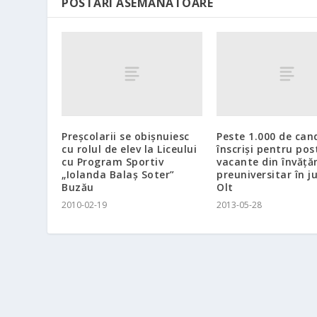
POSTĂRI ASEMĂNATOARE
Preşcolarii se obişnuiesc
Peste 1.000 de can
cu rolul de elev la Liceului
înscrişi pentru pos
cu Program Sportiv
vacante din învăţ
„Iolanda Balaş Soter”
preuniversitar în j
Buzău
Olt
2010-02-19
2013-05-28