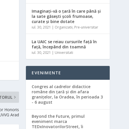
Imaginați-vă o ţară în care până și
la sate găsești şcoli frumoase,
curate și bine dotate
iul. 30, 2021
|
Organizatii
,
Pre-universitar
La UAIC se reiau cursurile faţă în
faţă, începând din toamnă
iul. 30, 2021
|
Universitati
EVENIMENTE
Congres al cadrelor didactice
române din ţară şi din afara
graniţelor, la Oradea, în perioada 3
TORUL
- 6 august
tor Honoris
 UVVG Arad
Beyond the Future, primul
eveniment marca
TEDxInovatorilorStreet, îi