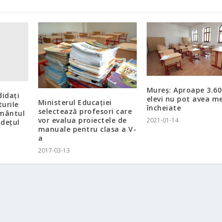
Mureş: Aproape 3.60
didaţi
elevi nu pot avea me
Ministerul Educaţiei
turile
încheiate
selectează profesori care
ământul
vor evalua proiectele de
2021-01-14
udețul
manuale pentru clasa a V-
a
2017-03-13