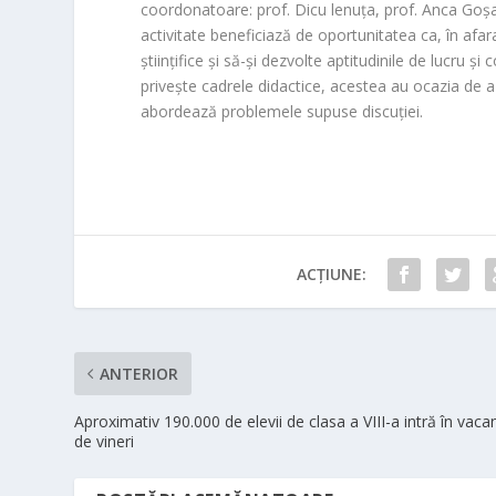
coordonatoare: prof. Dicu lenuţa, prof. Anca Goşa, 
activitate beneficiază de oportunitatea ca, în afa
ştiinţifice şi să-şi dezvolte aptitudinile de lucru 
priveşte cadrele didactice, acestea au ocazia de a 
abordează problemele supuse discuţiei.
ACȚIUNE:
ANTERIOR
Aproximativ 190.000 de elevii de clasa a VIII-a intră în vaca
de vineri