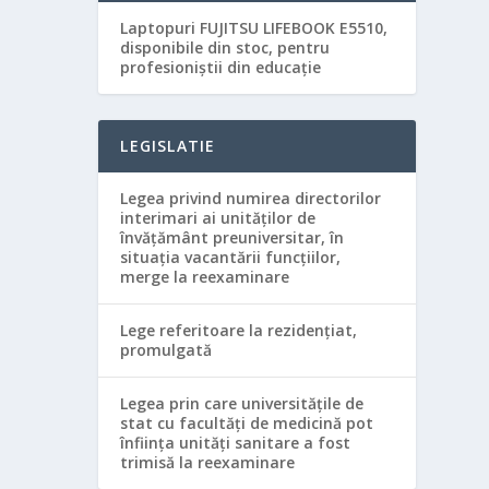
Laptopuri FUJITSU LIFEBOOK E5510,
disponibile din stoc, pentru
profesioniștii din educație
LEGISLATIE
Legea privind numirea directorilor
interimari ai unităţilor de
învăţământ preuniversitar, în
situaţia vacantării funcţiilor,
merge la reexaminare
Lege referitoare la rezidenţiat,
promulgată
Legea prin care universităţile de
stat cu facultăţi de medicină pot
înfiinţa unităţi sanitare a fost
trimisă la reexaminare