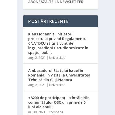
ABONEAZA-TE LA NEWSLETTER
POSTĂRI RECENTE
Klaus Iohannis: Iniţiatorii
proiectului privind Regulamentul
CNATDCU să ţină cont de
îngrijorările şi riscurile sesizate în
spaţiul public
aug. 2, 2021
|
Universitati
Ambasadorul Statului Israel în
România, în vizită la Universitatea
Tehnică din Cluj-Napoca
aug. 2, 2021
|
Universitati
6
+8200 de participanți la întâlnirile
comunităților OSC din primele 6
luni ale anului
iul. 30, 2021
|
Companii