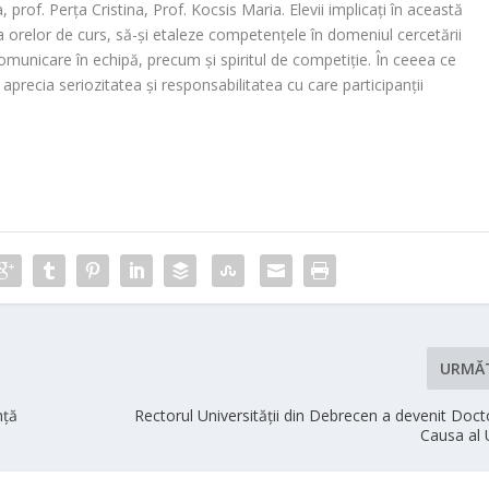
prof. Perţa Cristina, Prof. Kocsis Maria. Elevii implicaţi în această
ra orelor de curs, să-şi etaleze competenţele în domeniul cercetării
şi comunicare în echipă, precum şi spiritul de competiţie. În ceeea ce
aprecia seriozitatea şi responsabilitatea cu care participanţii
URMĂ
nţă
Rectorul Universităţii din Debrecen a devenit Doc
Causa al