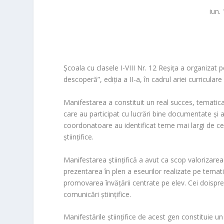
iun.
Şcoala cu clasele I-VIII Nr. 12 Reşiţa
a organizat pe
descoperă”, ediţia a II-a, în cadrul ariei curricular
Manifestarea a constituit un real succes, tematica 
care au participat cu lucrări bine documentate şi 
coordonatoare au identificat teme mai largi de ce
ştiinţifice.
Manifestarea ştiinţifică a avut ca scop valorizare
prezentarea în plen a eseurilor realizate pe temat
promovarea învăţării centrate pe elev. Cei doispreze
comunicări ştiinţifice.
Manifestările ştiinţifice de acest gen constituie un 