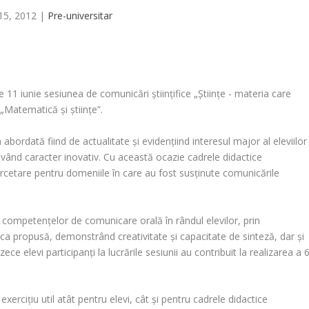
 15, 2012
|
Pre-universitar
 11 iunie sesiunea de comunicări ştiinţifice „Ştiinţe - materia care
e „Matematică şi ştiinţe”.
abordată fiind de actualitate şi evidenţiind interesul major al eleviilor
având caracter inovativ. Cu această ocazie cadrele didactice
rcetare pentru domeniile în care au fost susţinute comunicările
a competenţelor de comunicare orală în rândul elevilor, prin
ica propusă, demonstrând creativitate şi capacitate de sinteză, dar şi
ce elevi participanţi la lucrările sesiunii au contribuit la realizarea a 
exerciţiu util atât pentru elevi, cât şi pentru cadrele didactice