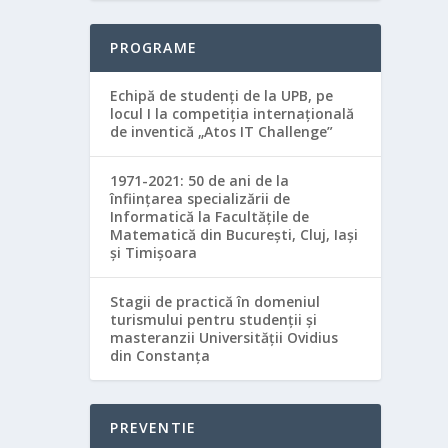
PROGRAME
Echipă de studenţi de la UPB, pe
locul I la competiţia internaţională
de inventică „Atos IT Challenge”
1971-2021: 50 de ani de la
înființarea specializării de
Informatică la Facultățile de
Matematică din București, Cluj, Iași
și Timișoara
Stagii de practică în domeniul
turismului pentru studenții și
masteranzii Universității Ovidius
din Constanța
PREVENTIE