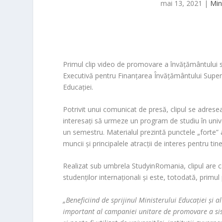
mai 13, 2021
|
Min
Primul clip video de promovare a învăţământului s
Executivă pentru Finanţarea Învăţământului Superior
Educaţiei.
Potrivit unui comunicat de presă, clipul se adreseaz
interesaţi să urmeze un program de studiu în unive
un semestru. Materialul prezintă punctele „forte” 
muncii şi principalele atracţii de interes pentru tine
Realizat sub umbrela StudyinRomania, clipul are c
studenţilor internaţionali şi este, totodată, primul
„Beneficiind de sprijinul Ministerului Educaţiei şi a
important al campaniei unitare de promovare a si