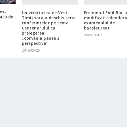
eş-
Universitatea de Vest
Premierul Emil Boc 
 439 de
Timişoara a deschis seria
modificat calendaru
conferinţelor pe tema
examenului de
Centenarului cu
bacalaureat
prelegerea
2009-10-07
„România.Şanse şi
perspective”
2018-03-25