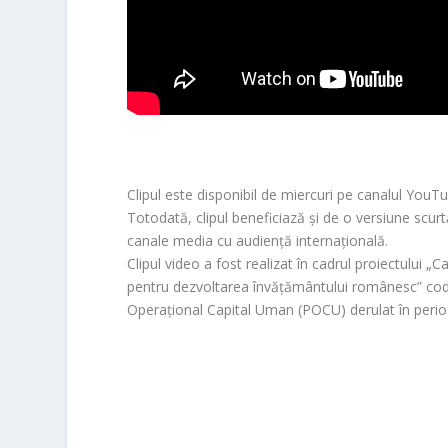
Clipul este disponibil de miercuri pe canalul You
Totodată, clipul beneficiază şi de o versiune scurt
canale media cu audienţă internaţională.
Clipul video a fost realizat în cadrul proiectului „
pentru dezvoltarea învăţământului românesc” cod
Operaţional Capital Uman (POCU) derulat în per