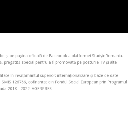
Tube şi pe pagina oficială de Facebook a platformei StudyinRomania.
ă, pregătită special pentru a fi promovată pe posturile TV şi alte
Calitate în învăţământul superior: internaţionalizare şi baze de date
 SMIS 126766, cofinanţat din Fondul Social European prin Programul
ioada 2018 - 2022. AGERPRES