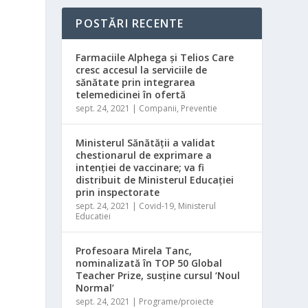
POSTĂRI RECENTE
Farmaciile Alphega și Telios Care
cresc accesul la serviciile de
sănătate prin integrarea
telemedicinei în ofertă
sept. 24, 2021
|
Companii
,
Preventie
Ministerul Sănătății a validat
chestionarul de exprimare a
intenţiei de vaccinare; va fi
u
distribuit de Ministerul Educaţiei
prin inspectorate
sept. 24, 2021
|
Covid-19
,
Ministerul
Educatiei
Profesoara Mirela Tanc,
nominalizată în TOP 50 Global
Teacher Prize, susţine cursul ‘Noul
Normal’
sept. 24, 2021
|
Programe/proiecte