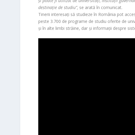
şi poate fi utilizat de universităţi, instituţii guv
destinaţie de studiu”,
se arată în comunicat.
Tinerii interesaţi să studieze în România pot ac
peste 3.700 de programe de studiu oferite de uni
şi în alte limbi străine, dar şi informaţii despre