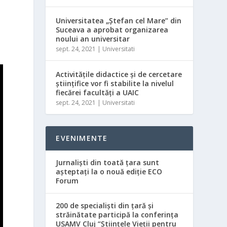
Universitatea „Ștefan cel Mare” din
Suceava a aprobat organizarea
noului an universitar
sept. 24, 2021
|
Universitati
Activităţile didactice şi de cercetare
ştiinţifice vor fi stabilite la nivelul
fiecărei facultăţi a UAIC
sept. 24, 2021
|
Universitati
EVENIMENTE
Jurnaliști din toată țara sunt
așteptați la o nouă ediție ECO
Forum
200 de specialişti din ţară şi
străinătate participă la conferinţa
USAMV Cluj “Ştiinţele Vieţii pentru