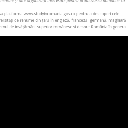
ernamentale şi alte organizaţii interesate pentru promovarea României ca
cesa platforma www.studyinromania.gov.ro pentru a descoperi cele
versităţi de renume din ţară în engleză, franceză, germană, maghiară
 sistemul de învăţământ superior românesc şi despre România în general.