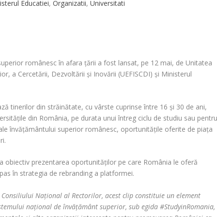
isterul Educatiei
,
Organizatii
,
Universitati
uperior românesc în afara ţării a fost lansat, pe 12 mai, de Unitatea
, a Cercetării, Dezvoltării şi Inovării (UEFISCDI) şi Ministerul
ă tinerilor din străinătate, cu vârste cuprinse între 16 şi 30 de ani,
rsităţile din România, pe durata unui întreg ciclu de studiu sau pentr
ale învăţământului superior românesc, oportunităţile oferite de piaţa
ri.
a obiectiv prezentarea oportunităţilor pe care România le oferă
 pas în strategia de rebranding a platformei.
l Consiliului Naţional al Rectorilor, acest clip constituie un element
stemului naţional de învăţământ superior, sub egida #StudyinRomania,