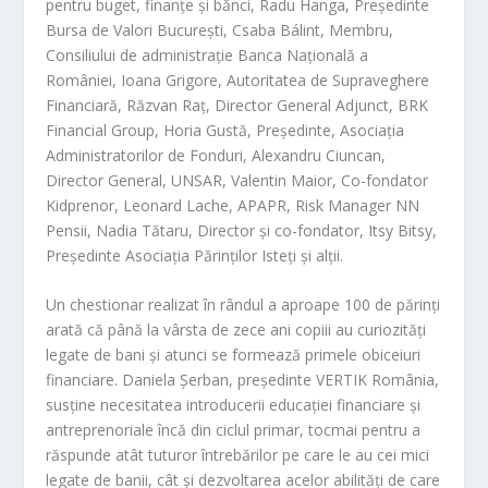
pentru buget, finanţe şi bănci, Radu Hanga, Președinte
Bursa de Valori București, Csaba Bálint, Membru,
Consiliului de administraţie Banca Națională a
României, Ioana Grigore, Autoritatea de Supraveghere
Financiară, Răzvan Raț, Director General Adjunct, BRK
Financial Group, Horia Gustă, Președinte, Asociația
Administratorilor de Fonduri, Alexandru Ciuncan,
Director General, UNSAR, Valentin Maior, Co-fondator
Kidprenor, Leonard Lache, APAPR, Risk Manager NN
Pensii, Nadia Tătaru, Director și co-fondator, Itsy Bitsy,
Președinte Asociația Părinților Isteți și alții.
Un chestionar realizat în rândul a aproape 100 de părinți
arată că până la vârsta de zece ani copiii au curiozități
legate de bani și atunci se formează primele obiceiuri
financiare. Daniela Șerban, președinte VERTIK România,
susține necesitatea introducerii educației financiare și
antreprenoriale încă din ciclul primar, tocmai pentru a
răspunde atât tuturor întrebărilor pe care le au cei mici
legate de banii, cât și dezvoltarea acelor abilități de care