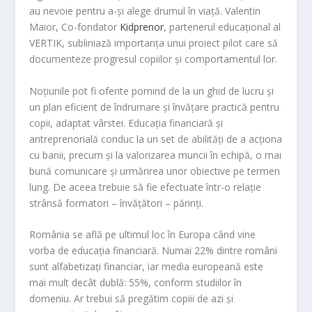
au nevoie pentru a-și alege drumul în viață. Valentin
Maior, Co-fondator
Kidprenor
, partenerul educațional al
VERTIK, subliniază importanța unui proiect pilot care să
documenteze progresul copiilor și comportamentul lor.
Noțiunile pot fi oferite pornind de la un ghid de lucru și
un plan eficient de îndrumare și învățare practică pentru
copii, adaptat vârstei. Educația financiară și
antreprenorială conduc la un set de abilități de a acționa
cu banii, precum și la valorizarea muncii în echipă, o mai
bună comunicare și urmărirea unor obiective pe termen
lung. De aceea trebuie să fie efectuate într-o relație
strânsă formatori – învățători – părinți.
România se află pe ultimul loc în Europa când vine
vorba de educația financiară. Numai 22% dintre români
sunt alfabetizați financiar, iar media europeană este
mai mult decât dublă: 55%, conform studiilor în
domeniu. Ar trebui să pregătim copiii de azi și