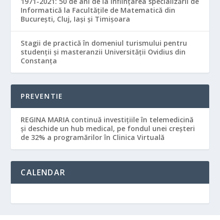
1971-2021: 50 de ani de la înființarea specializării de
Informatică la Facultățile de Matematică din
București, Cluj, Iași și Timișoara
Stagii de practică în domeniul turismului pentru
studenții și masteranzii Universității Ovidius din
Constanța
PREVENTIE
REGINA MARIA continuă investițiile în telemedicină
și deschide un hub medical, pe fondul unei creșteri
de 32% a programărilor în Clinica Virtuală
CALENDAR