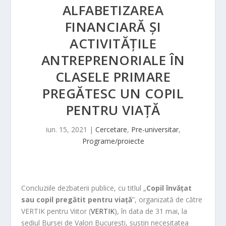
ALFABETIZAREA
FINANCIARĂ ȘI
ACTIVITĂŢILE
ANTREPRENORIALE ÎN
CLASELE PRIMARE
PREGĂTESC UN COPIL
PENTRU VIAȚĂ
iun. 15, 2021
|
Cercetare
,
Pre-universitar
,
Programe/proiecte
Concluziile dezbaterii publice, cu titlul „
Copil învățat
sau copil pregătit pentru viață
”, organizată de către
VERTIK pentru Viitor (
VERTIK
), în data de 31 mai, la
sediul Bursei de Valori București, susțin necesitatea