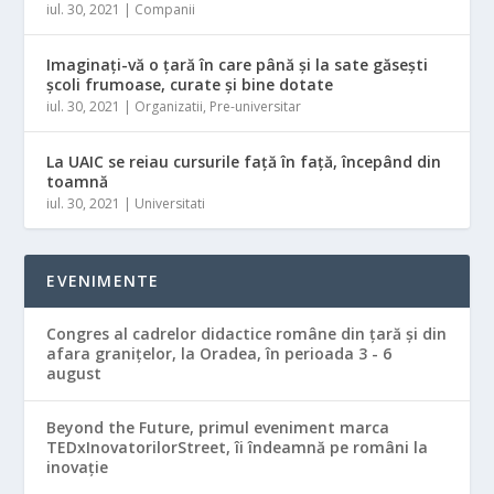
iul. 30, 2021
|
Companii
Imaginați-vă o ţară în care până și la sate găsești
şcoli frumoase, curate și bine dotate
iul. 30, 2021
|
Organizatii
,
Pre-universitar
La UAIC se reiau cursurile faţă în faţă, începând din
toamnă
iul. 30, 2021
|
Universitati
EVENIMENTE
Congres al cadrelor didactice române din ţară şi din
afara graniţelor, la Oradea, în perioada 3 - 6
august
Beyond the Future, primul eveniment marca
TEDxInovatorilorStreet, îi îndeamnă pe români la
inovație