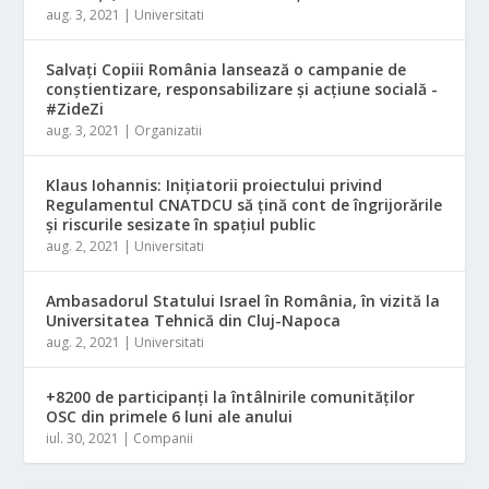
aug. 3, 2021
|
Universitati
Salvaţi Copiii România lansează o campanie de
conştientizare, responsabilizare şi acţiune socială -
#ZideZi
aug. 3, 2021
|
Organizatii
Klaus Iohannis: Iniţiatorii proiectului privind
Regulamentul CNATDCU să ţină cont de îngrijorările
şi riscurile sesizate în spaţiul public
aug. 2, 2021
|
Universitati
Ambasadorul Statului Israel în România, în vizită la
Universitatea Tehnică din Cluj-Napoca
aug. 2, 2021
|
Universitati
+8200 de participanți la întâlnirile comunităților
OSC din primele 6 luni ale anului
iul. 30, 2021
|
Companii