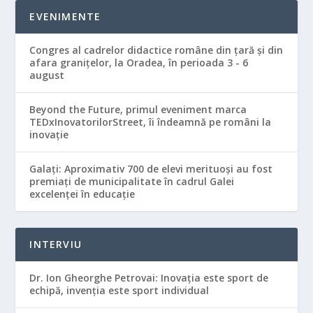
EVENIMENTE
Congres al cadrelor didactice române din ţară şi din
afara graniţelor, la Oradea, în perioada 3 - 6
august
Beyond the Future, primul eveniment marca
TEDxInovatorilorStreet, îi îndeamnă pe români la
inovație
Galaţi: Aproximativ 700 de elevi merituoşi au fost
premiaţi de municipalitate în cadrul Galei
excelenţei în educaţie
INTERVIU
Dr. Ion Gheorghe Petrovai: Inovația este sport de
echipă, invenția este sport individual