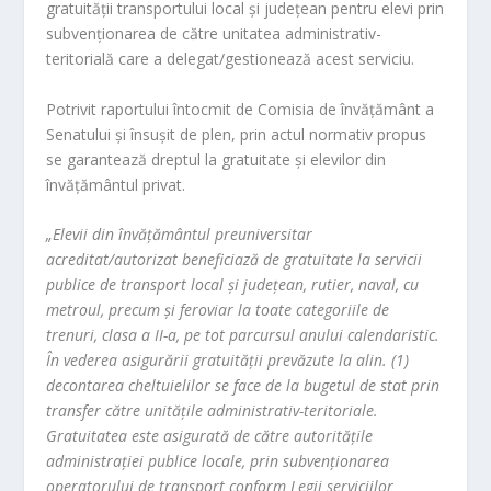
gratuităţii transportului local şi judeţean pentru elevi prin
subvenţionarea de către unitatea administrativ-
teritorială care a delegat/gestionează acest serviciu.
Potrivit raportului întocmit de Comisia de învăţământ a
Senatului şi însuşit de plen, prin actul normativ propus
se garantează dreptul la gratuitate şi elevilor din
învăţământul privat.
„Elevii din învăţământul preuniversitar
acreditat/autorizat beneficiază de gratuitate la servicii
publice de transport local şi judeţean, rutier, naval, cu
metroul, precum şi feroviar la toate categoriile de
trenuri, clasa a II-a, pe tot parcursul anului calendaristic.
În vederea asigurării gratuităţii prevăzute la alin. (1)
decontarea cheltuielilor se face de la bugetul de stat prin
transfer către unităţile administrativ-teritoriale.
Gratuitatea este asigurată de către autorităţile
administraţiei publice locale, prin subvenţionarea
operatorului de transport conform Legii serviciilor