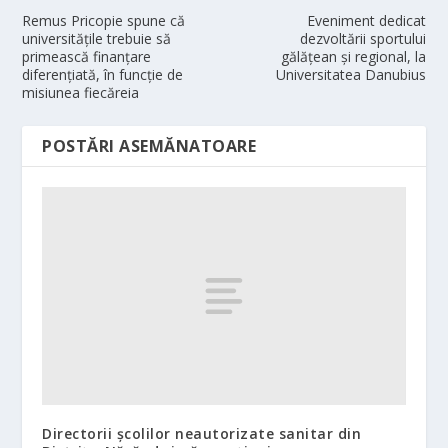
Remus Pricopie spune că
Eveniment dedicat
universităţile trebuie să
dezvoltării sportului
primească finanţare
gălățean și regional, la
diferenţiată, în funcţie de
Universitatea Danubius
misiunea fiecăreia
POSTĂRI ASEMĂNATOARE
Directorii şcolilor neautorizate sanitar din