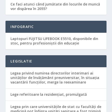
Ce faci atunci când jumătate din locurile de muncă
vor dispărea în 2055?
INFOGRAFIC
Laptopuri FUJITSU LIFEBOOK E5510, disponibile din
stoc, pentru profesioniștii din educație
LEGISLATIE
Legea privind numirea directorilor interimari ai
unităţilor de învăţământ preuniversitar, în situaţia
vacantării funcţiilor, merge la reexaminare
Lege referitoare la rezidenţiat, promulgată
Legea prin care universităţile de stat cu facultăţi de
medicină pot înfiinţa unităţi sanitare a fost trimisă