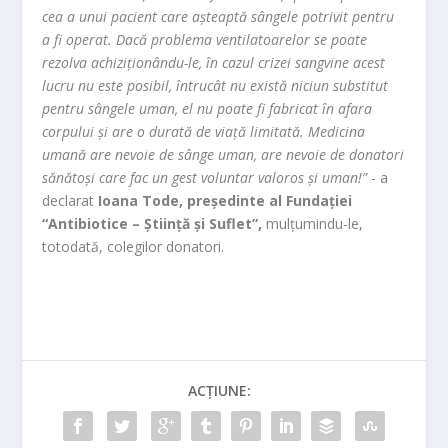
cea a unui pacient care așteaptă sângele potrivit pentru
a fi operat. Dacă problema ventilatoarelor se poate
rezolva achiziționându-le, în cazul crizei sangvine acest
lucru nu este posibil, întrucât nu există niciun substitut
pentru sângele uman, el nu poate fi fabricat în afara
corpului și are o durată de viață limitată. Medicina
umană are nevoie de sânge uman, are nevoie de donatori
sănătoși care fac un gest voluntar valoros și uman!”
- a
declarat
Ioana Tode, președinte al Fundației
“Antibiotice – Știință și Suflet”,
mulțumindu-le,
totodată, colegilor donatori.
ACȚIUNE: