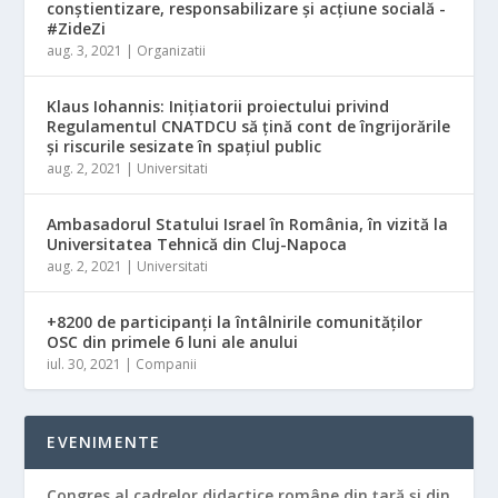
conştientizare, responsabilizare şi acţiune socială -
#ZideZi
aug. 3, 2021
|
Organizatii
Klaus Iohannis: Iniţiatorii proiectului privind
Regulamentul CNATDCU să ţină cont de îngrijorările
şi riscurile sesizate în spaţiul public
aug. 2, 2021
|
Universitati
Ambasadorul Statului Israel în România, în vizită la
Universitatea Tehnică din Cluj-Napoca
aug. 2, 2021
|
Universitati
+8200 de participanți la întâlnirile comunităților
OSC din primele 6 luni ale anului
iul. 30, 2021
|
Companii
EVENIMENTE
Congres al cadrelor didactice române din ţară şi din