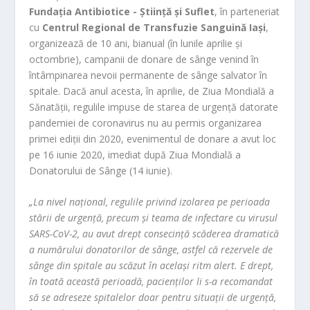
Fundația Antibiotice - Știință și Suflet
, în parteneriat
cu
Centrul Regional de Transfuzie Sanguină Iași
,
organizează de 10 ani, bianual (în lunile aprilie și
octombrie), campanii de donare de sânge venind în
întâmpinarea nevoii permanente de sânge salvator în
spitale. Dacă anul acesta, în aprilie, de Ziua Mondială a
Sănatății, regulile impuse de starea de urgenţă datorate
pandemiei de coronavirus nu au permis organizarea
primei ediţii din 2020, evenimentul de donare a avut loc
pe 16 iunie 2020, imediat după Ziua Mondială a
Donatorului de Sânge (14 iunie).
„La nivel naţional, regulile privind izolarea pe perioada
stării de urgență, precum și teama de infectare cu virusul
SARS-CoV-2, au avut drept consecință scăderea dramatică
a numărului donatorilor de sânge, astfel că rezervele de
sânge din spitale au scăzut în același ritm alert. E drept,
în toată această perioadă, pacienților li s-a recomandat
să se adreseze spitalelor doar pentru situații de urgență,