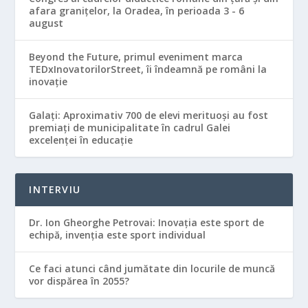
afara graniţelor, la Oradea, în perioada 3 - 6
august
Beyond the Future, primul eveniment marca
TEDxInovatorilorStreet, îi îndeamnă pe români la
inovație
Galaţi: Aproximativ 700 de elevi merituoşi au fost
premiaţi de municipalitate în cadrul Galei
excelenţei în educaţie
INTERVIU
Dr. Ion Gheorghe Petrovai: Inovația este sport de
echipă, invenția este sport individual
Ce faci atunci când jumătate din locurile de muncă
vor dispărea în 2055?