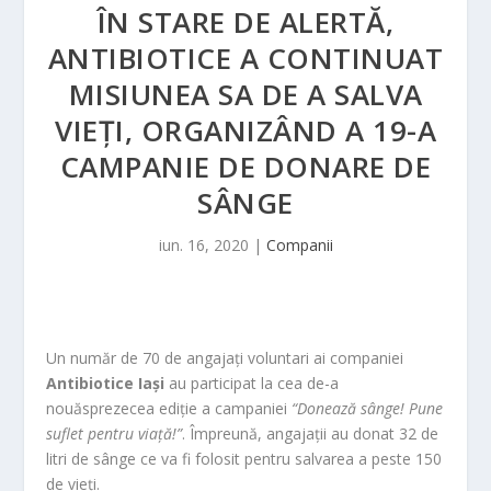
ÎN STARE DE ALERTĂ,
ANTIBIOTICE A CONTINUAT
MISIUNEA SA DE A SALVA
VIEȚI, ORGANIZÂND A 19-A
CAMPANIE DE DONARE DE
SÂNGE
iun. 16, 2020
|
Companii
Un număr de 70 de angajați voluntari ai companiei
Antibiotice Iași
au participat la cea de-a
nouăsprezecea ediție a campaniei
“Donează sânge! Pune
suflet pentru viață!”
. Împreună, angajații au donat 32 de
litri de sânge ce va fi folosit pentru salvarea a peste 150
de vieți.