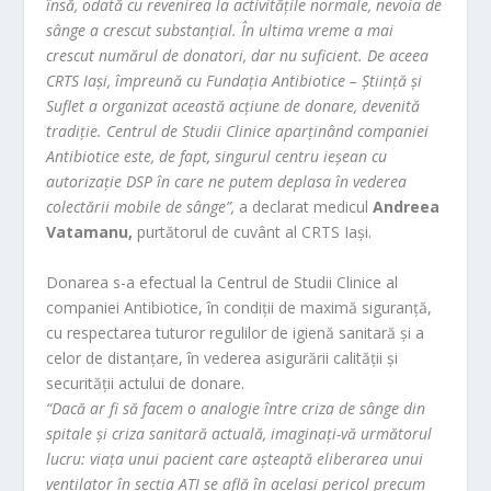
însă, odată cu revenirea la activitățile normale, nevoia de
sânge a crescut substanțial. În ultima vreme a mai
crescut numărul de donatori, dar nu suficient. De aceea
CRTS Iași, împreună cu Fundația Antibiotice – Știință și
Suflet a organizat această acțiune de donare, devenită
tradiție. Centrul de Studii Clinice aparținând companiei
Antibiotice este, de fapt, singurul centru ieșean cu
autorizație DSP în care ne putem deplasa în vederea
colectării mobile de sânge”
,
a declarat medicul
Andreea
Vatamanu,
purtătorul de cuvânt al CRTS Iași.
Donarea s-a efectual la Centrul de Studii Clinice al
companiei Antibiotice, în condiții de maximă siguranță,
cu respectarea tuturor regulilor de igienă sanitară și a
celor de distanțare, în vederea asigurării calității și
securității actului de donare.
“Dacă ar fi să facem o analogie între criza de sânge din
spitale și criza sanitară actuală, imaginați-vă următorul
lucru: viața unui pacient care așteaptă eliberarea unui
ventilator în secția ATI se află în același pericol precum