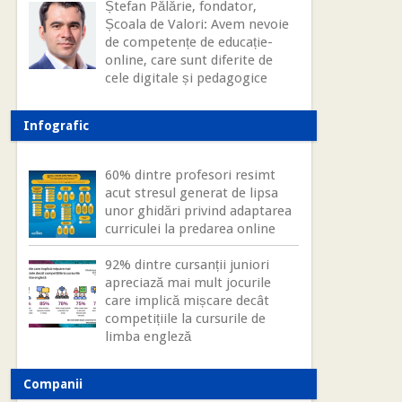
Ștefan Pălărie, fondator,
Școala de Valori: Avem nevoie
de competențe de educație-
online, care sunt diferite de
cele digitale și pedagogice
Infografic
60% dintre profesori resimt
acut stresul generat de lipsa
unor ghidări privind adaptarea
curriculei la predarea online
92% dintre cursanții juniori
apreciază mai mult jocurile
care implică mișcare decât
competițiile la cursurile de
limba engleză
Companii