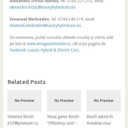
Alexandru Iriciuc-Burlea
, tel. 0769.221.213, email
alexandru.iriciuc@luxuryhybridcars.eu
Emanuel Medvedev
, tel. 0744.340.319, email
emanuel.medvedev@luxuryhybridcars.eu
De-asemenea, puteți consulta ultimele noutăți și oferte atât
pe site-ul
www.emagautomobile.ro
, cât și pe pagina de
Facebook Luxury Hybrid & Electric Cars
.
Related Posts
Sistemul Bosch
Noua gama Bosch
Bosch aduce în
ESP®premium cu
“Efficiency Line” -
România noul