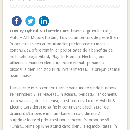
Luxury Hybrid & Electric Cars
, brand al grupului Mega
Auto – ATI Motors Holding Iași, cu un parcurs de peste 8 ani
în comercializarea autoturismelor prietenoase cu mediul,
continuă să ofere românilor posibilitatea de a beneficia de
noile tehnologii Hibrid, Plug-In Hibrid și Electrice, prin
afilierea la marii retaileri auto internaționali, punând la
dispoziția clienților stocuri cu livrare imediată, la prețuri cât mai
avantajoase.
Lumea este într-o continuă schimbare, modelele de business
se reînnoiesc și se reașează în această perioadă, iar domeniul
auto va avea, de-asemenea, acest parcurs. Luxury Hybrid &
Electric Cars dorește să fie în continuare deschizător de
drumuri, să inoveze într-un domeniu cu o dinamică
surprinzătoare și prin acest nou concept, își propune să
rămână prima opțiune atunci când clienții aleg mobilitatea, în