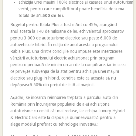
achiziția unei mașini 100% electrice și casarea unui autoturism
vechi, pentru care cumpărătorul poate beneficia de suma
totală de
51.
500 de lei
.
Bugetul pentru Rabla Plus a fost mărit cu 45%, ajungând
anul acesta la 140 de milioane de lei, echivalentul aproximativ
pentru 3.000 de autoturisme electrice sau peste 6.000 de
autovehicule hibrid. În ediția de anul acesta a programului
Rabla Plus, una dintre condițiile nou impuse este interzicerea
vânzării autoturismului electric achiziționat prin program
pentru o perioadă de minim un an de la cumpărare, iar în ceea
ce privește subvenția de la stat pentru achiziția unei mașini
electrice sau plug-in hibrid, condiția este ca aceasta să nu
depășească 50% din prețul de listă al mașinii.
Așadar, se încearcă reînnoirea treptată a parcului auto din
România prin încurajarea populației de a-și achiziționa
autoturisme cu emisii cât mai reduse, iar echipa Luxury Hybrid
& Electric Cars este la dispoziția dumneavoastră pentru a
alege modelul preferat cu tehnologie inovativă: