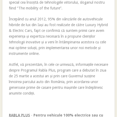
special cea însoțită de tehnologiile viitorului, sloganul nostru
fiind “The mobility of the future”.
Începând cu anul 2012, 95% din vânzările de autovehicule
hibride de lux din Iași au fost realizate de către Luxury Hybrid
& Electric Cars, fapt ce confirmă că suntem primii care avem
experiența și expertiza necesară în a propune clienților
tehnologii inovative și a veni în întâmpinarea acestora cu cele
mai optime soluții, prin implementarea unor noi metode și
instrumente online.
Astfel, vă prezentăm, în cele ce urmează, informațiile necesare
despre Programul Rabla Plus, program care a debutat în ziua
de 25 martie a acestui an și prin care Guvernul susține
înnoirea parcului auto din România, prin acordarea unor
generoase prime de casare pentru mașinile care îndeplinesc
anumite condiții.
RABLA PLUS
-
Pentru vehicule 100% electrice sau cu